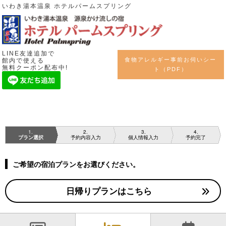
いわき湯本温泉 ホテルパームスプリング
LINE友達追加で
食物アレルギー事前お伺いシー
館内で使える
無料クーポン配布中!
ト（PDF）
1
2
3
4
プラン選択
予約内容入力
個人情報入力
予約完了
ご希望の宿泊プランをお選びください。
日帰りプランはこちら