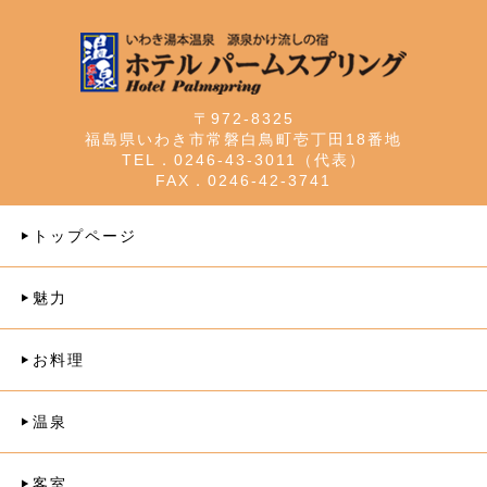
〒972-8325
福島県いわき市常磐白鳥町壱丁田18番地
TEL．0246-43-3011（代表）
FAX．0246-42-3741
トップページ
魅力
お料理
温泉
客室