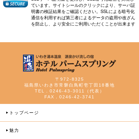
ています。サイトシールのクリックにより、サーバ証
明書の検証結果をご確認ください。SSLによる暗号化
通信を利用すれば第三者によるデータの盗用や改ざん
を防止し、より安全にご利用いただくことが出来ます
〒972-8325
福島県いわき市常磐白鳥町壱丁田18番地
TEL．0246-43-3011（代表）
FAX．0246-42-3741
トップページ
魅力