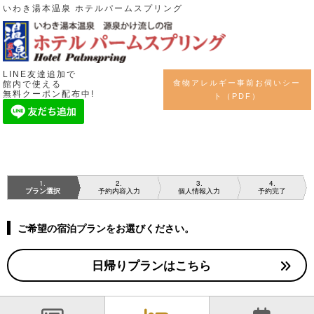
いわき湯本温泉 ホテルパームスプリング
LINE友達追加で
食物アレルギー事前お伺いシー
館内で使える
無料クーポン配布中!
ト（PDF）
1
2
3
4
プラン選択
予約内容入力
個人情報入力
予約完了
ご希望の宿泊プランをお選びください。
日帰りプランはこちら