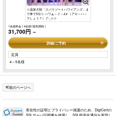
☆温泉大陸「スパリゾートハワイアンズ」ま
で車で5分☆ ハワぁ～イ～♪♪ （アロ～ハ～
でしょう？） (^_-)-☆
1名様料金
( 4名様1室利用時 )
31,700円
～
詳細/ご予約
定員
4～5名様
前のページへ
実在性の証明とプライバシー保護のため、DigiCertの
SSLサーバ証明書を使用し、SSL暗号化通信を実現し