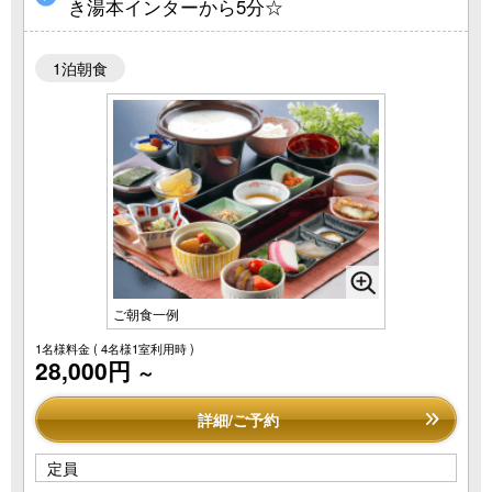
き湯本インターから5分☆
1泊朝食
ご朝食一例
1名様料金
( 4名様1室利用時 )
28,000円
～
詳細/ご予約
定員