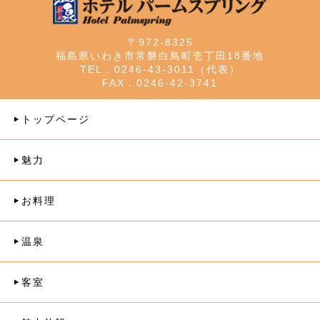
〒972-8325
福島県いわき市常磐白鳥町壱丁田18番地
TEL．0246-43-3011（代表）
FAX．0246-42-3741
トップページ
魅力
お料理
温泉
客室