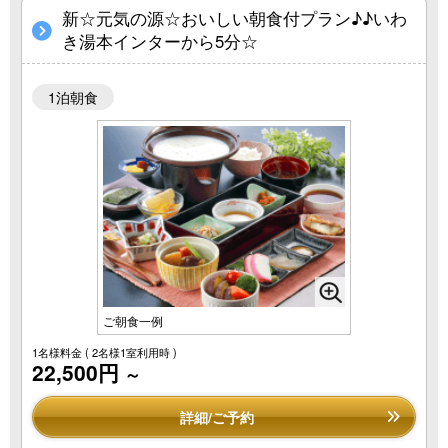
新☆元気の源☆おいしい朝食付プラン♪♪いわ
き湯本インターから5分☆
1泊朝食
ご朝食一例
1名様料金
( 2名様1室利用時 )
22,500円
～
詳細/ご予約