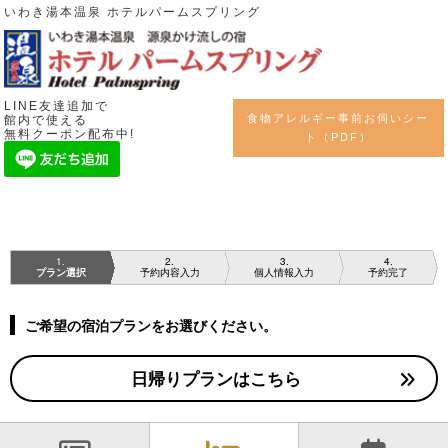
いわき湯本温泉 ホテルパームスプリング
LINE友達追加で
食物アレルギー事前お伺いシー
館内で使える
無料クーポン配布中!
ト（PDF）
1
2
3
4
プラン選択
予約内容入力
個人情報入力
予約完了
ご希望の宿泊プランをお選びください。
日帰りプランはこちら