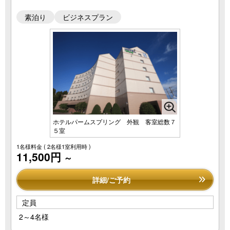
素泊り
ビジネスプラン
ホテルパームスプリング 外観 客室総数７
５室
1名様料金
( 2名様1室利用時 )
11,500円
～
詳細/ご予約
定員
2～4名様