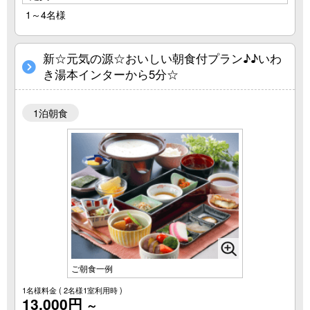
1～4名様
新☆元気の源☆おいしい朝食付プラン♪♪いわ
き湯本インターから5分☆
1泊朝食
ご朝食一例
1名様料金
( 2名様1室利用時 )
13,000円
～