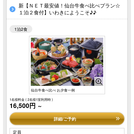
新【ＮＥＴ最安値！仙台牛食べ比べプラン☆
１泊２食付】いわきにようこそ♪♪
1泊2食
仙台牛食べ比べ お夕食一例
1名様料金
( 2名様1室利用時 )
16,500円
～
詳細/ご予約
定員