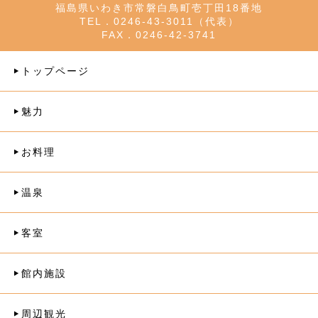
福島県いわき市常磐白鳥町壱丁田18番地
TEL．0246-43-3011（代表）
FAX．0246-42-3741
トップページ
魅力
お料理
温泉
客室
館内施設
周辺観光