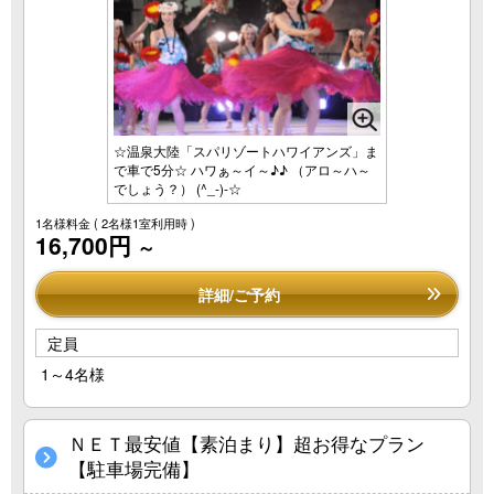
☆温泉大陸「スパリゾートハワイアンズ」ま
で車で5分☆ ハワぁ～イ～♪♪ （アロ～ハ～
でしょう？） (^_-)-☆
1名様料金
( 2名様1室利用時 )
16,700円
～
詳細/ご予約
定員
1～4名様
ＮＥＴ最安値【素泊まり】超お得なプラン
【駐車場完備】