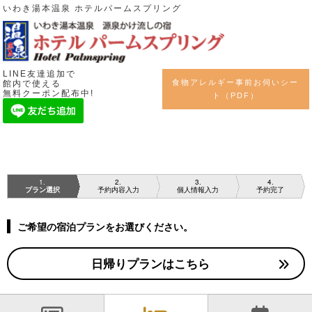
いわき湯本温泉 ホテルパームスプリング
LINE友達追加で
食物アレルギー事前お伺いシー
館内で使える
無料クーポン配布中!
ト（PDF）
1
2
3
4
プラン選択
予約内容入力
個人情報入力
予約完了
ご希望の宿泊プランをお選びください。
日帰りプランはこちら