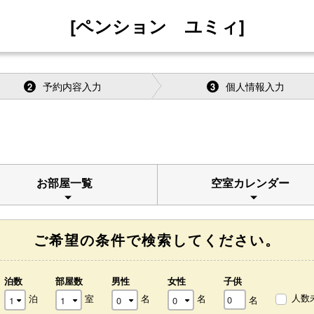
[ペンション ユミィ]
予約内容入力
個人情報入力
2
3
お部屋一覧
空室カレンダー
ご希望の条件で検索してください。
泊数
部屋数
男性
女性
子供
人数
泊
室
名
名
名