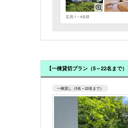
定員:1～4名様
【一棟貸切プラン（5～22名まで
一棟貸し（5名～22名まで）