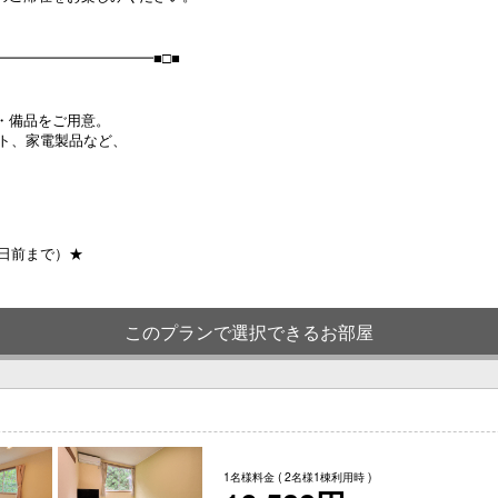
━━━━━━━━━━■□■
・備品をご用意。
ット、家電製品など、
日前まで）★
このプランで選択できるお部屋
1名様料金
( 2名様1棟利用時 )