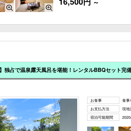
16,500円
～
）】独占で温泉露天風呂を堪能！レンタルBBQセット完備
お食事
食事
お支払方法
現地
宿泊可能期間
2020