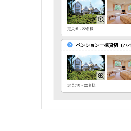
定員:5～22名様
ペンション一棟貸切（ハ
定員:10～22名様