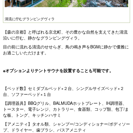
1
/
5
Pr
N
e
e
清流に佇むグランピングヴィラ
vi
xt
【森の京都】と呼ばれる京北町、その豊かな自然を支えてきた清流
o
沿いに佇む、静かなグランピングヴィラ。
u
目の前に流れる清流のせせらぎ、鳥の鳴き声をBGMに静かで優雅に
s
お過ごしいただけます。
※オプションよりテントサウナを設置することも可能です。
【ベッド数】セミダブルベッド×２台、シングルサイズベッド×２
台、ソファーベッド×１台
【調理器具】BBQグリル、BALMUDAホットプレート、IH調理器、
トースター、電子レンジ、カトラリー、食器類、コップ類、包丁/ま
な板、トング、キッチンハサミ
【アメニティ】タオル類、シャンプー/コンディショナー/ボディソー
プ、ドライヤー、歯ブラシ、バスアメニティ