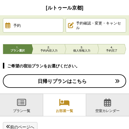
[ルトゥール京都]
予約確認・変更・キャンセ
予約
ル
1
2
3
4
プラン選択
予約内容入力
個人情報入力
予約完了
ご希望の宿泊プランをお選びください。
日帰りプランはこちら
プラン一覧
お部屋一覧
空室カレンダー
前のページへ