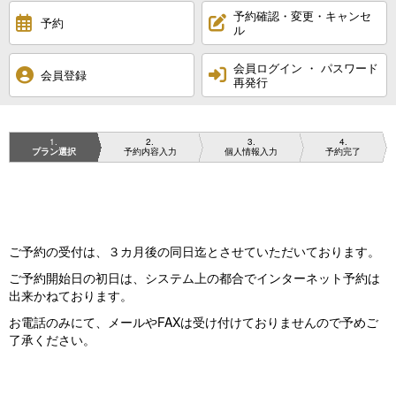
予約確認・変更・キャンセ
予約
ル
会員ログイン ・ パスワード
会員登録
再発行
1
2
3
4
プラン選択
予約内容入力
個人情報入力
予約完了
ご予約の受付は、３カ月後の同日迄とさせていただいております。
ご予約開始日の初日は、システム上の都合でインターネット予約は
出来かねております。
お電話のみにて、メールやFAXは受け付けておりませんので予めご
了承ください。