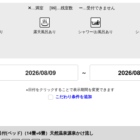
…満室
[99]…残室数
…受付できません
り
露天風呂あり
シャワー/お風呂あり
シ
2026/08
～
※日付をクリックすることで表示期間を変更できます
こだわり条件を追加
呂付(ベッド)（14畳+6畳）天然温泉源泉かけ流し