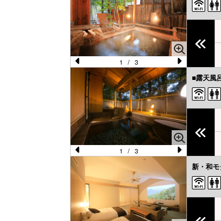
1
/
3
Pr
N
■露天風
e
e
vi
xt
o
u
s
1
/
3
Pr
N
新・和モ
e
e
vi
xt
o