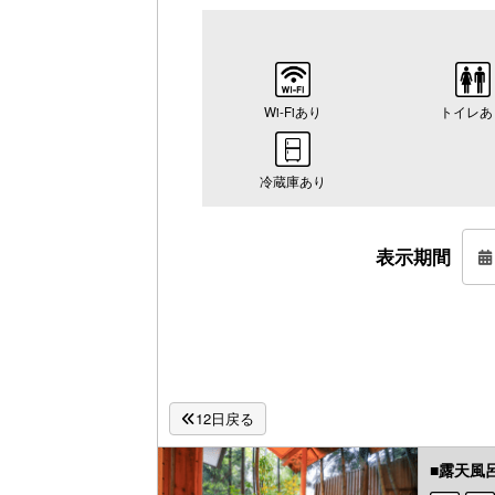
Wi-Fiあり
トイレあ
冷蔵庫あり
表示期間
12日戻る
■露天風