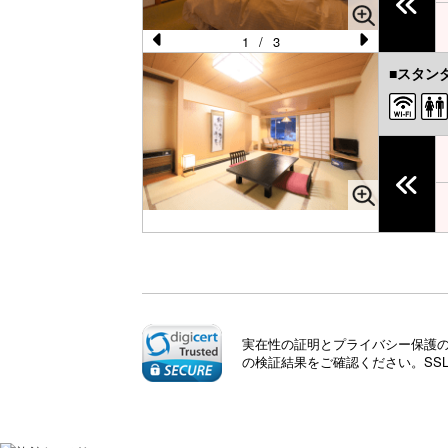
u
s
1
/
3
Pr
N
■スタン
e
e
vi
xt
o
u
s
実在性の証明とプライバシー保護のた
の検証結果をご確認ください。SS