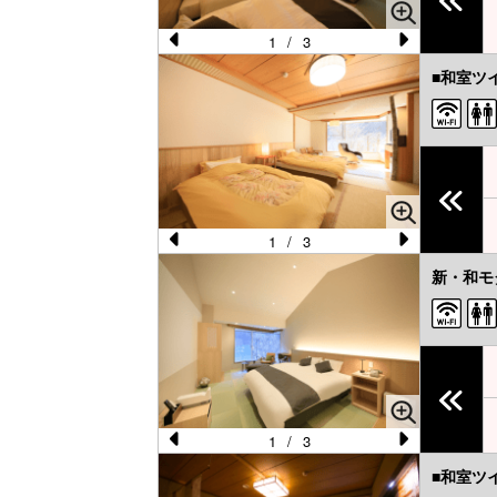
u
s
1
/
3
Pr
N
■和室ツ
e
e
vi
xt
o
u
s
1
/
3
Pr
N
新・和モ
e
e
vi
xt
o
u
s
1
/
3
Pr
N
■和室ツ