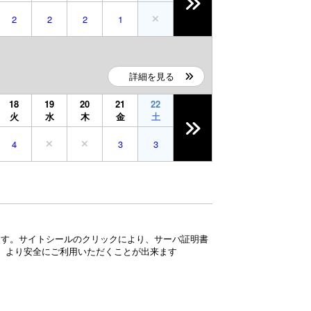
2
2
2
1
詳細を見る
18
19
20
21
22
火
水
木
金
土
4
3
3
ています。サイトシールのクリックにより、サーバ証明書
、より安全にご利用いただくことが出来ます