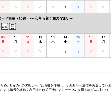
1
1
ダード和室（10畳）■～心落ち着く和の佇まい～
8/9
10
11
12
13
14
15
16
17
日
月
火
水
木
金
土
日
月
1
1
1
め、DigiCertのSSLサーバ証明書を使用し、SSL暗号化通信を実現し
Lによる暗号化通信を利用すれば第三者によるデータの盗用や改ざんを防止し