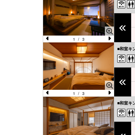
e
e
vi
xt
o
u
s
1
/
3
Pr
N
■和室キ
e
e
vi
xt
o
u
s
1
/
3
Pr
N
■和室キ
e
e
vi
xt
o