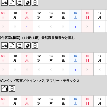
8/9
10
11
12
13
14
15
16
17
日
月
火
水
木
金
土
日
月
1
1
1
呂付客室(和室)（14畳+6畳）天然温泉源泉かけ流し
8/9
10
11
12
13
14
15
16
17
日
月
火
水
木
金
土
日
月
1
ダンベッド客室／ツイン・バリアフリー・デラックス
8/9
10
11
12
13
14
15
16
17
日
月
火
水
木
金
土
日
月