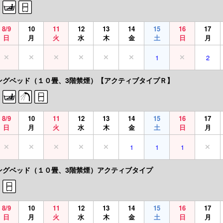
8/9
10
11
12
13
14
15
16
17
日
月
火
水
木
金
土
日
月
1
2
ングベッド（１０畳、3階禁煙）【アクティブタイプＲ】
8/9
10
11
12
13
14
15
16
17
日
月
火
水
木
金
土
日
月
1
1
1
ングベッド（１０畳、3階禁煙）アクティブタイプ
8/9
10
11
12
13
14
15
16
17
日
月
火
水
木
金
土
日
月