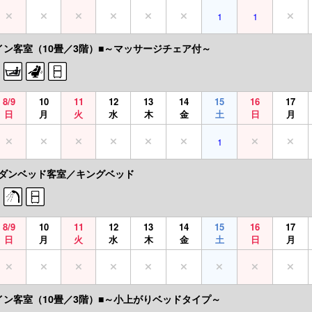
1
1
イン客室（10畳／3階）■～マッサージチェア付～
8/9
10
11
12
13
14
15
16
17
日
月
火
水
木
金
土
日
月
1
ダンベッド客室／キングベッド
8/9
10
11
12
13
14
15
16
17
日
月
火
水
木
金
土
日
月
イン客室（10畳／3階）■～小上がりベッドタイプ～