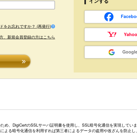
インする
Face
ドをお忘れですか？ (再発行)
Yaho
方、新規会員登録の方はこちら
Goog
め、DigiCertのSSLサーバ証明書を使用し、SSL暗号化通信を実現し
Lによる暗号化通信を利用すれば第三者によるデータの盗用や改ざんを防止し