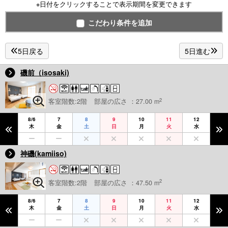
※日付をクリックすることで表示期間を変更できます
こだわり条件を追加
5日戻る
5日進む
磯前（isosaki)
2
客室階数:2階
部屋の広さ ：27.00 m
8/6
7
8
9
10
11
12
木
金
土
日
月
火
水
神磯(kamiiso)
2
客室階数:2階
部屋の広さ ：47.50 m
8/6
7
8
9
10
11
12
木
金
土
日
月
火
水