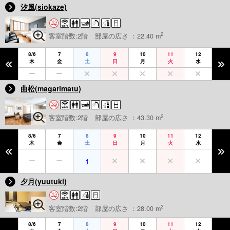
汐風(siokaze)
2
客室階数:2階
部屋の広さ ：22.40 m
8/6
7
8
9
10
11
12
木
金
土
日
月
火
水
曲松(magarimatu)
2
客室階数:2階
部屋の広さ ：43.30 m
8/6
7
8
9
10
11
12
木
金
土
日
月
火
水
1
夕月(yuutuki)
2
客室階数:2階
部屋の広さ ：28.00 m
8/6
7
8
9
10
11
12