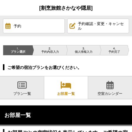
[割烹旅館さかなや隠居]
予約確認・変更・キャンセ
予約
ル
1
2
3
4
プラン選択
予約内容入力
個人情報入力
予約完了
ご希望の宿泊プランをお選びください。
プラン一覧
お部屋一覧
空室カレンダー
お部屋一覧