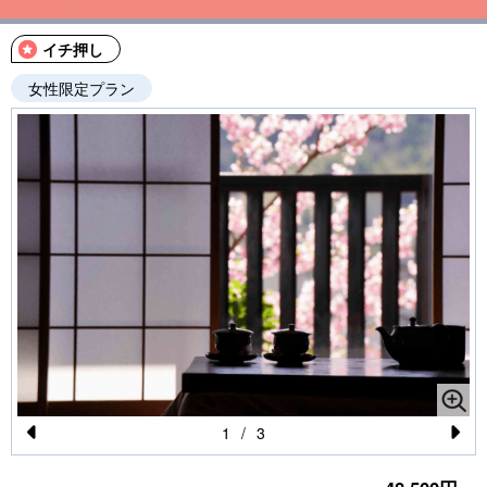
イチ押し
女性限定プラン
1
/
3
Pr
N