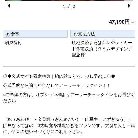
1
/
3
Pr
N
47,190円～
e
e
vi
xt
お食事
お支払方法
o
朝夕食付
現地決済またはクレジットカー
ド事前決済（タイムデザイン手
u
配旅行）
s
◇◆公式サイト限定特典｜旅の始まりを、少し早めに◇◆
公式予約なら追加料金なしでアーリーチェックイン！！
※ご希望の方は、オプション欄よりアーリーチェックインをお選びく
ださい
「鮑（あわび）・金目鯛（きんめだい）・伊豆牛（いずぎゅう）」
伊豆ならではの、3大味覚を堪能できるプランです。大切な人と一緒
に、伊豆の想い出づくりにご利用下さい。