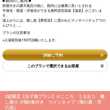
■□館内のご案内□■
部屋付きの露天風呂の他に、館内には健康に良いとされる
半身浴・寝湯・浮遊浴ができる無料貸切温泉【湯楽】がございま
す。
湯上がりには、癒し処【夢想花】に置かれたマッサージチェアでの
んびりと…。
プランの注意事項
※入湯税別途150円頂戴いたします。
詳細/ご予約
このプランで選択できるお部屋
2組限定【女子旅プラン】☆こころ うるおう 癒
し旅☆ 夕朝2食付き ツインタイプ（海の庭・空
の花）