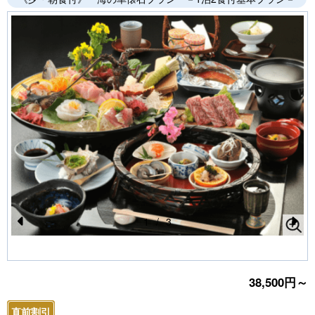
1
/
3
Pr
N
e
e
vi
xt
38,500円～
o
直前割引