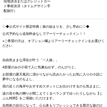
現地決済またはクレジットカー
u
ド事前決済（タイムデザイン手
s
配旅行）
◇◆公式サイト限定特典｜旅の始まりを、少し早めに◇◆
公式予約なら追加料金なしでアーリーチェックイン！！
※ご希望の方は、オプション欄よりアーリーチェックインをお選びく
ださい
自由気ままな滞在が叶う「一人旅」。
4部屋のみの小宿で人に気兼ねせず、のんびりと。
お部屋の露天風呂に浸かりながら読みたかったお気に入りの小説に
夢中になるのもよし、
宿の近くの海岸やおすすめスポットにお出かけするのも気ままに。
波の音や鳥の囀りが聞こえてくるベランダでゆったりしながら【じ
ぶん時間】をご堪能いただけます。
自然体の自分になって、心も体もリフレッシュできる贅沢な旅のひ