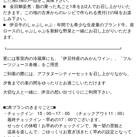
した海の幸の一品をご賞味下さい。
■ 金目鯛姿煮：脂の乗った丸ごと1本をお2人でお召し上がりいた
だきます。この地の古来からのレシピで作られる煮付けの味をお楽
しみ下さい。
■ 伊豆牛のしゃぶしゃぶ：年間でも希少な生産量のブランド牛。肩
ロースのしゃぶしゃぶを新鮮な野菜と一緒にお召し上がりいただき
ます。
┗━━━━━━━━━━━━━━━━━━━━━━━━━━┛
更には客室内の冷蔵庫にも、「伊豆特産のみかんワイン」、「フル
ーツジュース各種」をご用意
ご到着の際には、アフタヌーンティーセットを召し上がりながら、
夕食までの束の間をゆったりとお過ごしいただけます
大切な人と一緒に、伊豆の想い出づくりにご利用下さい。
■□本プランのきまりごと□■
・チェックイン 15：00～17：00 （チェックアウト11：00）
最終チェックイン・早めの17：00でございます。
せっかくの休暇！お早めのチェックインで、海一望の景観と
温泉を楽しんで、ごゆっくりお寛ぎ頂きたく早めの設定となって