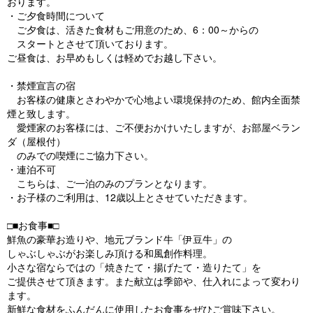
おります。
・ご夕食時間について
ご夕食は、活きた食材もご用意のため、6：00～からの
スタートとさせて頂いております。
ご昼食は、お早めもしくは軽めでお越し下さい。
・禁煙宣言の宿
お客様の健康とさわやかで心地よい環境保持のため、館内全面禁
煙と致します。
愛煙家のお客様には、ご不便おかけいたしますが、お部屋ベラン
ダ（屋根付）
のみでの喫煙にご協力下さい。
・連泊不可
こちらは、ご一泊のみのプランとなります。
・お子様のご利用は、12歳以上とさせていただきます。
□■お食事■□
鮮魚の豪華お造りや、地元ブランド牛「伊豆牛」の
しゃぶしゃぶがお楽しみ頂ける和風創作料理。
小さな宿ならではの「焼きたて・揚げたて・造りたて」を
ご提供させて頂きます。また献立は季節や、仕入れによって変わり
ます。
新鮮な食材をふんだんに使用したお食事をぜひご賞味下さい。