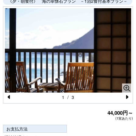
《夕・朝食付》 海の幸懐石プラン －1泊2食付基本プラン－
1
/
3
Pr
N
44,000円～
e
e
(1室あたり)
vi
xt
お支払方法
o