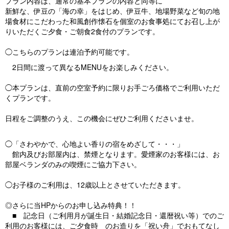
プラン内容は、通常の基本プランの内容と同等に
新鮮な、伊豆の「海の幸」をはじめ、伊豆牛、地場野菜など旬の地
場食材にこだわった和風創作懐石を個室のお食事処にてお召し上が
りいただくご夕食・ご朝食2食付のプランです。
◯こちらのプランは連泊予約可能です。
2日間に渡って異なるMENUをお楽しみください。
◯本プランは、直前の空室予約に限りお手ごろ価格でご利用いただ
くプランです。
日程をご調整のうえ、この機会にぜひご利用くださいませ。
◯「さわやかで、心地よい香りの宿をめざして・・・」
館内及びお部屋内は、禁煙となります。愛煙家のお客様には、お
部屋ベランダのみの喫煙にご協力下さい。
◯お子様のご利用は、12歳以上とさせていただきます。
◎さらに当HPからのお申し込み特典！！
■ 記念日（ご利用月が誕生日・結婚記念日・還暦祝い等）でのご
利用のお客様には、ご夕食時 のお造りを「祝い舟」でおもてなし