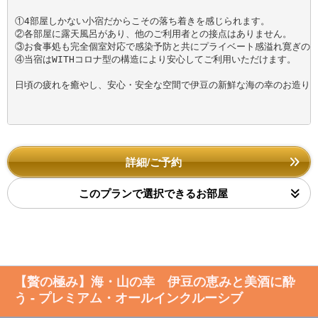
①4部屋しかない小宿だからこその落ち着きを感じられます。

②各部屋に露天風呂があり、他のご利用者との接点はありません。

③お食事処も完全個室対応で感染予防と共にプライベート感溢れ寛ぎのお
④当宿はWITHコロナ型の構造により安心してご利用いただけます。

日頃の疲れを癒やし、安心・安全な空間で伊豆の新鮮な海の幸のお造りを
詳細/ご予約
このプランで選択できるお部屋
【贅の極み】海・山の幸 伊豆の恵みと美酒に酔
う - プレミアム・オールインクルーシブ