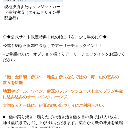
o
現地決済またはクレジットカー
ド事前決済（タイムデザイン手
u
配旅行）
s
◇◆公式サイト限定特典｜旅の始まりを、少し早めに◇◆
公式予約なら追加料金なしでアーリーチェックイン！！
※ご希望の方は、オプション欄よりアーリーチェックインをお選びく
ださい
「鮑・金目鯛・伊豆牛・地魚」伊豆ならではの、海・山の恵みの
数々を堪能
地酒やビール、ワイン、伊豆のフルーツジュースも全てプラン料金
に込み込みのオールインクルーシブ
大切な人と一緒に、伊豆の想い出づくりにご利用下さい。
■ 鮑の踊り焼き：獲りたての活き活き鮑を目の前でお1人1枚を、
踊り蒸焼きでお召し上がりいただきます。柔らかく磯の味覚を凝縮