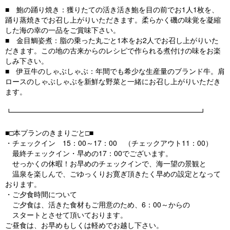
■ 鮑の踊り焼き：獲りたての活き活き鮑を目の前でお1人1枚を、
踊り蒸焼きでお召し上がりいただきます。柔らかく磯の味覚を凝縮
した海の幸の一品をご賞味下さい。
■ 金目鯛姿煮：脂の乗った丸ごと1本をお2人でお召し上がりいた
だきます。この地の古来からのレシピで作られる煮付けの味をお楽
しみ下さい。
■ 伊豆牛のしゃぶしゃぶ：年間でも希少な生産量のブランド牛。肩
ロースのしゃぶしゃぶを新鮮な野菜と一緒にお召し上がりいただき
ます。
┗━━━━━━━━━━━━━━━━━━━━━━━━━━┛
■□本プランのきまりごと□■
・チェックイン 15：00～17：00 （チェックアウト11：00）
最終チェックイン・早めの17：00でございます。
せっかくの休暇！お早めのチェックインで、海一望の景観と
温泉を楽しんで、ごゆっくりお寛ぎ頂きたく早めの設定となって
おります。
・ご夕食時間について
ご夕食は、活きた食材もご用意のため、6：00～からの
スタートとさせて頂いております。
ご昼食は、お早めもしくは軽めでお越し下さい。