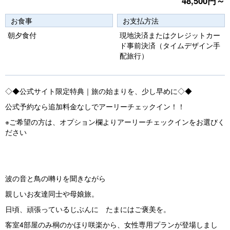
48,500円～
e
e
vi
xt
お食事
お支払方法
o
朝夕食付
現地決済またはクレジットカー
ド事前決済（タイムデザイン手
u
配旅行）
s
◇◆公式サイト限定特典｜旅の始まりを、少し早めに◇◆
公式予約なら追加料金なしでアーリーチェックイン！！
※ご希望の方は、オプション欄よりアーリーチェックインをお選びく
ださい
波の音と鳥の囀りを聞きながら
親しいお友達同士や母娘旅。
日頃、頑張っているじぶんに たまにはご褒美を。
客室4部屋のみ桐のかほり咲楽から、女性専用プランが登場しまし