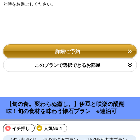
と時をお過ごしください。
詳細/ご予約
このプランで選択できるお部屋
【旬の食。変わらぬ癒し。】伊豆と咲楽の醍醐
味！旬の食材を味わう懐石プラン ※連泊可
イチ押し
人気No.1
《夕・朝食付》 海の幸懐石プラン －1泊2食付基本プラン－