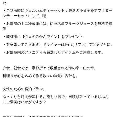
た。
・ご到着時にウェルカムティーセット：厳選の小菓子をアフタヌー
ンティーセットにして用意
・お部屋のミニ冷蔵庫には、伊豆名産フルーツジュースを無料で提
供
・乾杯用に【伊豆のみかんワイン】をプレゼント
・客室露天でご入浴後、ドライヤーはRefa(リファ）でツヤツヤに。
・お部屋内のアメニティも厳選したアイテムをご用意します。
夕食、朝食では、季節折々で収穫される海の幸・山の幸。
料理長が心を込めて作る数々の味覚に舌鼓を。
女性のための宿泊プラン。
ゆっくりと時間が流れるお籠もり宿で、日頃頑張っているじぶん
にご褒美はいかがですか？