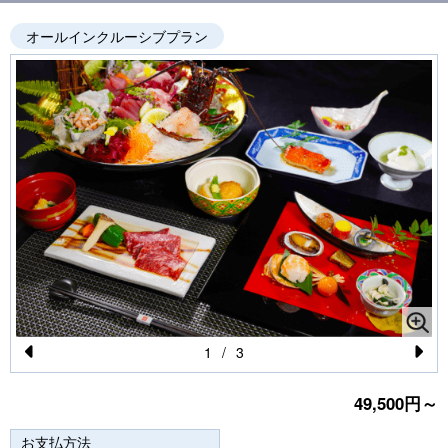
オールインクルーシブプラン
1
/
3
Pr
N
49,500円～
e
e
vi
xt
お支払方法