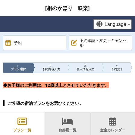
[桐のかほり 咲楽]
予約確認・変更・キャンセ
予約
ル
1
2
3
4
プラン選択
予約内容入力
個人情報入力
予約完了
◆お子様のご利用は、12歳以上とさせていただきます。
ご希望の宿泊プランをお選びください。
プラン一覧
お部屋一覧
空室カレンダー