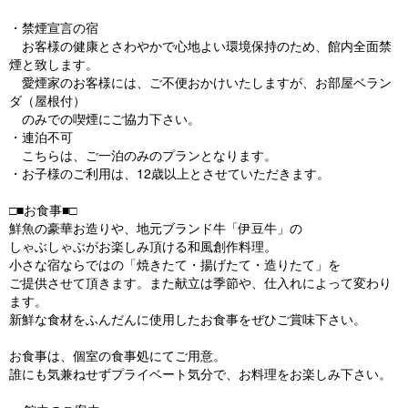
・禁煙宣言の宿
お客様の健康とさわやかで心地よい環境保持のため、館内全面禁
煙と致します。
愛煙家のお客様には、ご不便おかけいたしますが、お部屋ベラン
ダ（屋根付）
のみでの喫煙にご協力下さい。
・連泊不可
こちらは、ご一泊のみのプランとなります。
・お子様のご利用は、12歳以上とさせていただきます。
□■お食事■□
鮮魚の豪華お造りや、地元ブランド牛「伊豆牛」の
しゃぶしゃぶがお楽しみ頂ける和風創作料理。
小さな宿ならではの「焼きたて・揚げたて・造りたて」を
ご提供させて頂きます。また献立は季節や、仕入れによって変わり
ます。
新鮮な食材をふんだんに使用したお食事をぜひご賞味下さい。
お食事は、個室の食事処にてご用意。
誰にも気兼ねせずプライベート気分で、お料理をお楽しみ下さい。