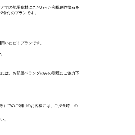
など旬の地場食材にこだわった和風創作懐石を
2食付のプランです。
利用いただくプランです。
せ。
には、お部屋ベランダのみの喫煙にご協力下
等）でのご利用のお客様には、ご夕食時 の
。
さい。