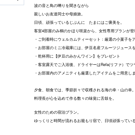
N
波の音と鳥の囀りを聞きながら
e
親しいお友達同士や母娘旅。
日頃、頑張っているじぶんに たまにはご褒美を。
xt
客室4部屋のみ桐のかほり咲楽から、女性専用プランが登
・ご到着時にウェルカムティーセット：厳選の小菓子を
・お部屋のミニ冷蔵庫には、伊豆名産フルーツジュース
・乾杯用に【伊豆のみかんワイン】をプレゼント
・客室露天でご入浴後、ドライヤーはRefa(リファ）で
・お部屋内のアメニティも厳選したアイテムをご用意し
夕食、朝食では、季節折々で収穫される海の幸・山の幸
料理長が心を込めて作る数々の味覚に舌鼓を。
女性のための宿泊プラン。
ゆっくりと時間が流れるお籠もり宿で、日頃頑張ってい