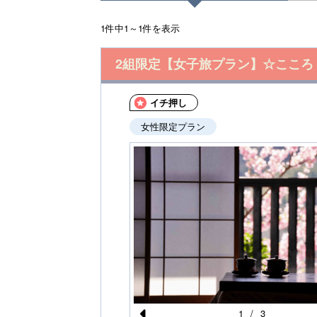
1件中1～1件を表示
2組限定【女子旅プラン】☆こころ
イチ押し
女性限定プラン
1
/
3