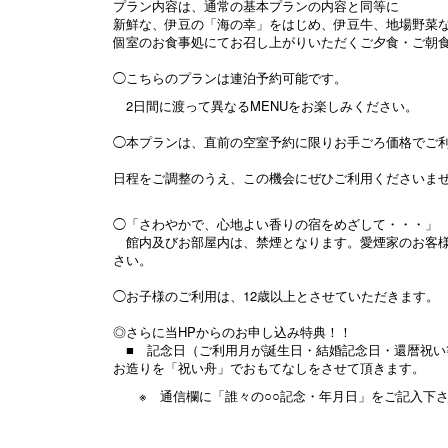
プラン内容は、通常の基本プランの内容と同等に
新鮮な、伊豆の「海の幸」をはじめ、伊豆牛、地場野菜
個室のお食事処にてお召し上がりいただくご夕食・ご朝食
◯こちらのプランは連泊予約可能です。
2日間に渡って異なるMENUをお楽しみください。
◯本プランは、直前の空室予約に限りお手ごろ価格でご
日程をご調整のうえ、この機会にぜひご利用くださいま
◯「さわやかで、心地よい香りの宿をめざして・・・」
館内及びお部屋内は、禁煙となります。愛煙家のお客様
さい。
◯お子様のご利用は、12歳以上とさせていただきます。
◎さらに当HPからのお申し込み特典！！
■ 記念日（ご利用月が誕生日・結婚記念日・還暦祝い
お造りを「祝い舟」でおもてなしをさせて頂きます
※ 通信欄に「誰々の○○記念・年月日」をご記入下