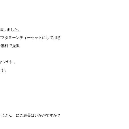
場しました。
アフタヌーンティーセットにして用意
を無料で提供
ツヤツヤに。
ます。
。
るじぶん にご褒美はいかがですか？