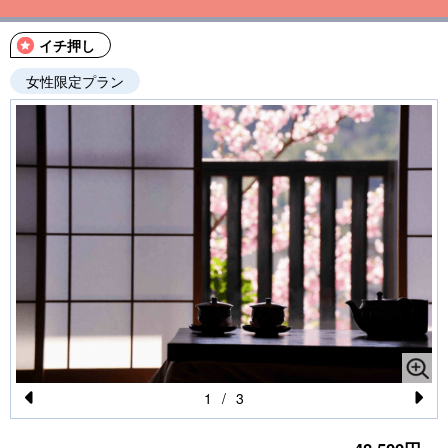
イチ押し
女性限定プラン
1
/
3
Pr
N