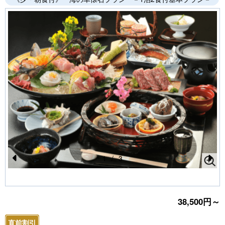
1
/
3
Pr
N
e
e
vi
xt
38,500円～
o
直前割引