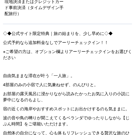
現地決済またはクレジットカー
u
ド事前決済（タイムデザイン手
s
配旅行）
◇◆公式サイト限定特典｜旅の始まりを、少し早めに◇◆
公式予約なら追加料金なしでアーリーチェックイン！！
※ご希望の方は、オプション欄よりアーリーチェックインをお選びく
ださい
自由気ままな滞在が叶う「一人旅」。
4部屋のみの小宿で人に気兼ねせず、のんびりと。
お部屋の露天風呂に浸かりながら読みたかったお気に入りの小説に
夢中になるのもよし、
宿の近くの海岸やおすすめスポットにお出かけするのも気ままに。
波の音や鳥の囀りが聞こえてくるベランダでゆったりしながら【じ
ぶん時間】をご堪能いただけます。
自然体の自分になって、心も体もリフレッシュできる贅沢な旅のひ