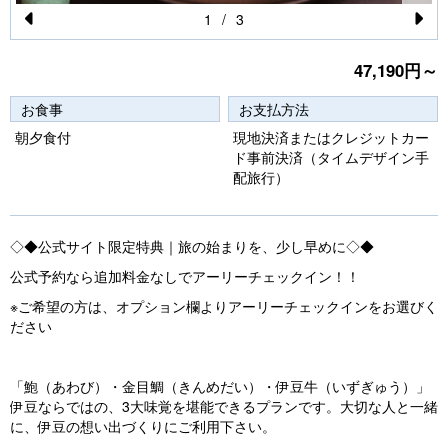
1
/
3
Pr
N
47,190円～
e
e
vi
xt
お食事
お支払方法
o
朝夕食付
現地決済またはクレジットカー
ド事前決済（タイムデザイン手
u
配旅行）
s
◇◆公式サイト限定特典｜旅の始まりを、少し早めに◇◆
公式予約なら追加料金なしでアーリーチェックイン！！
※ご希望の方は、オプション欄よりアーリーチェックインをお選びく
ださい
「鮑（あわび）・金目鯛（きんめだい）・伊豆牛（いずぎゅう）」
伊豆ならではの、3大味覚を堪能できるプランです。大切な人と一緒
に、伊豆の想い出づくりにご利用下さい。