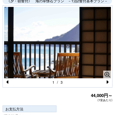
《夕・朝食付》 海の幸懐石プラン －1泊2食付基本プラン－
1
/
3
Pr
N
44,000円～
e
e
(1室あたり)
vi
xt
お支払方法
o