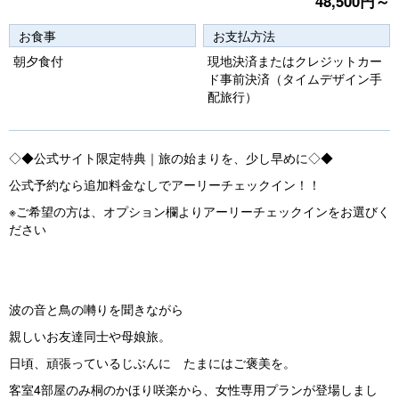
48,500円～
e
e
vi
xt
お食事
お支払方法
o
朝夕食付
現地決済またはクレジットカー
ド事前決済（タイムデザイン手
u
配旅行）
s
◇◆公式サイト限定特典｜旅の始まりを、少し早めに◇◆
公式予約なら追加料金なしでアーリーチェックイン！！
※ご希望の方は、オプション欄よりアーリーチェックインをお選びく
ださい
波の音と鳥の囀りを聞きながら
親しいお友達同士や母娘旅。
日頃、頑張っているじぶんに たまにはご褒美を。
客室4部屋のみ桐のかほり咲楽から、女性専用プランが登場しまし