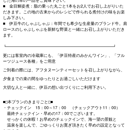
した海の幸の一品をご賞味下さい。
■ 金目鯛姿煮：脂の乗った丸ごと1本をお2人でお召し上がりいた
だきます。この地の古来からのレシピで作られる煮付けの味をお楽
しみ下さい。
■ 伊豆牛のしゃぶしゃぶ：年間でも希少な生産量のブランド牛。肩
ロースのしゃぶしゃぶを新鮮な野菜と一緒にお召し上がりいただき
ます。
┗━━━━━━━━━━━━━━━━━━━━━━━━━━┛
更には客室内の冷蔵庫にも、「伊豆特産のみかんワイン」、「フル
ーツジュース各種」をご用意
ご到着の際には、アフタヌーンティーセットを召し上がりながら、
夕食までの束の間をゆったりとお過ごしいただけます
大切な人と一緒に、伊豆の想い出づくりにご利用下さい。
■□本プランのきまりごと□■
・チェックイン 15：00～17：00 （チェックアウト11：00）
最終チェックイン・早めの17：00でございます。
せっかくの休暇！お早めのチェックインで、海一望の景観と
温泉を楽しんで、ごゆっくりお寛ぎ頂きたく早めの設定となって