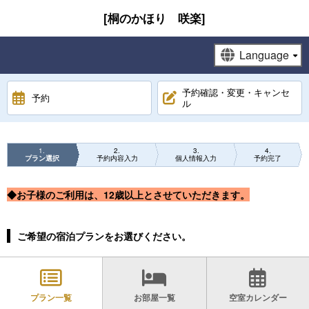
[桐のかほり 咲楽]
予約確認・変更・キャンセ
予約
ル
1
2
3
4
プラン選択
予約内容入力
個人情報入力
予約完了
◆お子様のご利用は、12歳以上とさせていただきます。
ご希望の宿泊プランをお選びください。
プラン一覧
お部屋一覧
空室カレンダー