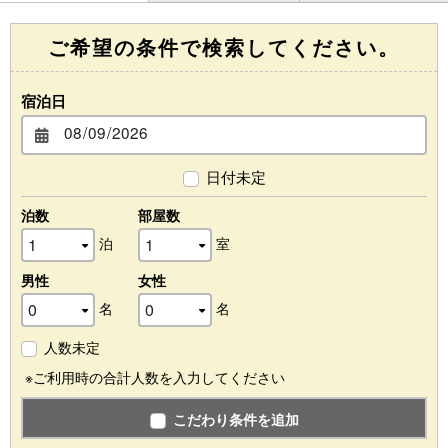
ご希望の条件で検索してください。
宿泊日
日付未定
泊数
部屋数
泊
室
男性
女性
名
名
人数未定
※ご利用時の合計人数を入力してください
こだわり条件を追加