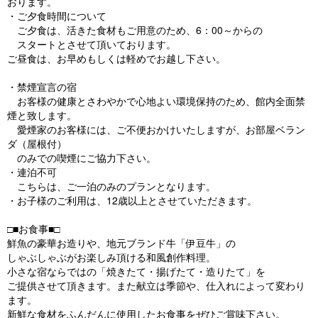
おります。
・ご夕食時間について
ご夕食は、活きた食材もご用意のため、6：00～からの
スタートとさせて頂いております。
ご昼食は、お早めもしくは軽めでお越し下さい。
・禁煙宣言の宿
お客様の健康とさわやかで心地よい環境保持のため、館内全面禁
煙と致します。
愛煙家のお客様には、ご不便おかけいたしますが、お部屋ベラン
ダ（屋根付）
のみでの喫煙にご協力下さい。
・連泊不可
こちらは、ご一泊のみのプランとなります。
・お子様のご利用は、12歳以上とさせていただきます。
□■お食事■□
鮮魚の豪華お造りや、地元ブランド牛「伊豆牛」の
しゃぶしゃぶがお楽しみ頂ける和風創作料理。
小さな宿ならではの「焼きたて・揚げたて・造りたて」を
ご提供させて頂きます。また献立は季節や、仕入れによって変わり
ます。
新鮮な食材をふんだんに使用したお食事をぜひご賞味下さい。