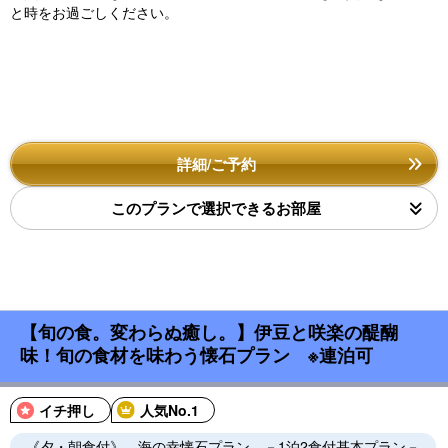
と時をお過ごしください。
詳細/ご予約
このプランで選択できるお部屋
【旬の食。変わらぬ癒し。】伊豆と咲楽の醍醐
味！旬の食材を味わう懐石プラン ※連泊可
イチ押し
人気No.1
《夕・朝食付》 海の幸懐石プラン －1泊2食付基本プラン－