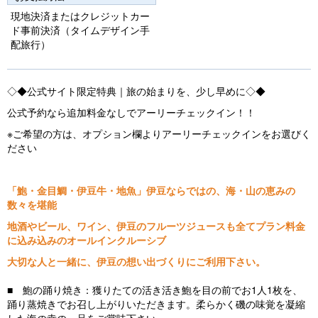
o
現地決済またはクレジットカー
ド事前決済（タイムデザイン手
u
配旅行）
s
◇◆公式サイト限定特典｜旅の始まりを、少し早めに◇◆
公式予約なら追加料金なしでアーリーチェックイン！！
※ご希望の方は、オプション欄よりアーリーチェックインをお選びく
ださい
「鮑・金目鯛・伊豆牛・地魚」伊豆ならではの、海・山の恵みの
数々を堪能
地酒やビール、ワイン、伊豆のフルーツジュースも全てプラン料金
に込み込みのオールインクルーシブ
大切な人と一緒に、伊豆の想い出づくりにご利用下さい。
■ 鮑の踊り焼き：獲りたての活き活き鮑を目の前でお1人1枚を、
踊り蒸焼きでお召し上がりいただきます。柔らかく磯の味覚を凝縮