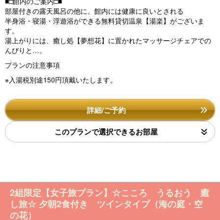
■□館内のご案内□■
部屋付きの露天風呂の他に、館内には健康に良いとされる
半身浴・寝湯・浮遊浴ができる無料貸切温泉【湯楽】がございま
す。
湯上がりには、癒し処【夢想花】に置かれたマッサージチェアでの
んびりと…。
プランの注意事項
※入湯税別途150円頂戴いたします。
詳細/ご予約
このプランで選択できるお部屋
2組限定【女子旅プラン】☆こころ うるおう 癒
し旅☆ 夕朝2食付き ツインタイプ（海の庭・空
の花）