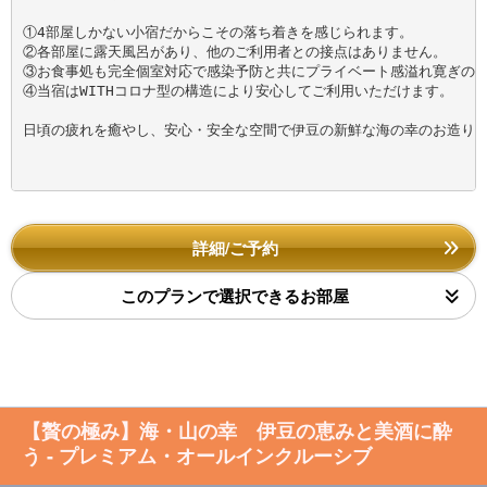
①4部屋しかない小宿だからこその落ち着きを感じられます。

②各部屋に露天風呂があり、他のご利用者との接点はありません。

③お食事処も完全個室対応で感染予防と共にプライベート感溢れ寛ぎのお
④当宿はWITHコロナ型の構造により安心してご利用いただけます。

日頃の疲れを癒やし、安心・安全な空間で伊豆の新鮮な海の幸のお造りを
詳細/ご予約
このプランで選択できるお部屋
【贅の極み】海・山の幸 伊豆の恵みと美酒に酔
う - プレミアム・オールインクルーシブ