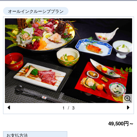
オールインクルーシブプラン
1
/
3
Pr
N
49,500円～
e
e
vi
xt
お支払方法