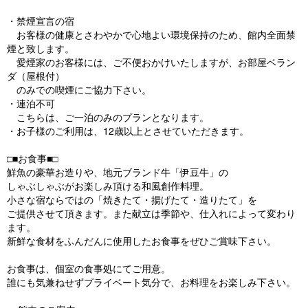
・禁煙宣言の宿
お客様の健康とさわやかで心地よい環境保持のため、館内全面禁
煙と致します。
愛煙家のお客様には、ご不便おかけいたしますが、お部屋ベラン
ダ（屋根付）
のみでの喫煙にご協力下さい。
・連泊不可
こちらは、ご一泊のみのプランとなります。
・お子様のご利用は、12歳以上とさせていただきます。
□■お食事■□
鮮魚の豪華お造りや、地元ブランド牛「伊豆牛」の
しゃぶしゃぶがお楽しみ頂ける和風創作料理。
小さな宿ならではの「焼きたて・揚げたて・造りたて」を
ご提供させて頂きます。また献立は季節や、仕入れによって変わり
ます。
新鮮な食材をふんだんに使用したお食事をぜひご賞味下さい。
お食事は、個室の食事処にてご用意。
誰にも気兼ねせずプライベート気分で、お料理をお楽しみ下さい。