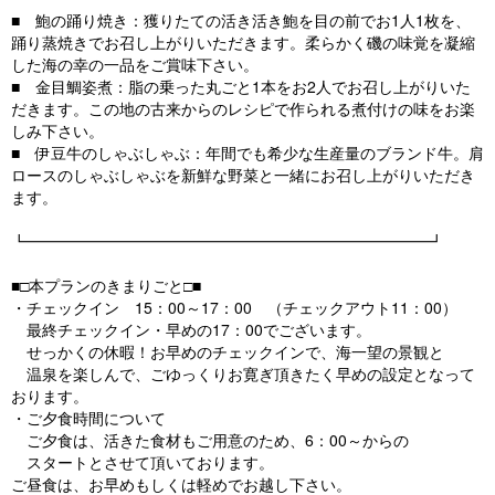
■ 鮑の踊り焼き：獲りたての活き活き鮑を目の前でお1人1枚を、
踊り蒸焼きでお召し上がりいただきます。柔らかく磯の味覚を凝縮
した海の幸の一品をご賞味下さい。
■ 金目鯛姿煮：脂の乗った丸ごと1本をお2人でお召し上がりいた
だきます。この地の古来からのレシピで作られる煮付けの味をお楽
しみ下さい。
■ 伊豆牛のしゃぶしゃぶ：年間でも希少な生産量のブランド牛。肩
ロースのしゃぶしゃぶを新鮮な野菜と一緒にお召し上がりいただき
ます。
┗━━━━━━━━━━━━━━━━━━━━━━━━━━┛
■□本プランのきまりごと□■
・チェックイン 15：00～17：00 （チェックアウト11：00）
最終チェックイン・早めの17：00でございます。
せっかくの休暇！お早めのチェックインで、海一望の景観と
温泉を楽しんで、ごゆっくりお寛ぎ頂きたく早めの設定となって
おります。
・ご夕食時間について
ご夕食は、活きた食材もご用意のため、6：00～からの
スタートとさせて頂いております。
ご昼食は、お早めもしくは軽めでお越し下さい。