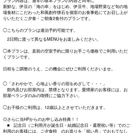
プラン内容は、通常の基本プランの内容と同等に
新鮮な、伊豆の「海の幸」をはじめ、伊豆牛、地場野菜など旬の地
場食材にこだわった和風創作懐石を個室のお食事処にてお召し上が
りいただくご夕食・ご朝食2食付のプランです。
◯こちらのプランは連泊予約可能です。
2日間に渡って異なるMENUをお楽しみください。
◯本プランは、直前の空室予約に限りお手ごろ価格でご利用いただ
くプランです。
日程をご調整のうえ、この機会にぜひご利用くださいませ。
◯「さわやかで、心地よい香りの宿をめざして・・・」
館内及びお部屋内は、禁煙となります。愛煙家のお客様には、お
部屋ベランダのみの喫煙にご協力下さい。
◯お子様のご利用は、12歳以上とさせていただきます。
◎さらに当HPからのお申し込み特典！！
■ 記念日（ご利用月が誕生日・結婚記念日・還暦祝い等）でのご
利用のお客様には、ご夕食時 のお造りを「祝い舟」でおもてなし