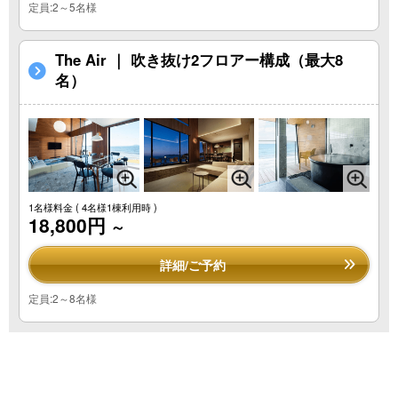
定員:2～5名様
The Air ｜ 吹き抜け2フロアー構成（最大8
名）
1名様料金
( 4名様1棟利用時 )
18,800円
～
詳細/ご予約
定員:2～8名様