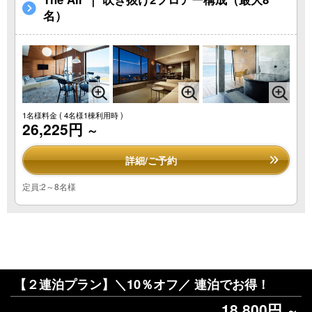
名）
1名様料金
( 4名様1棟利用時 )
26,225円
～
詳細/ご予約
定員:2～8名様
【２連泊プラン】＼10％オフ／ 連泊でお得！
18,800円
～