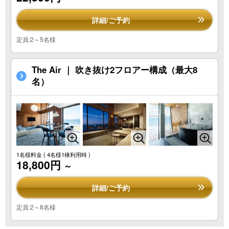
詳細/ご予約
定員:2～5名様
The Air ｜ 吹き抜け2フロアー構成（最大8
名）
1名様料金
( 4名様1棟利用時 )
18,800円
～
詳細/ご予約
定員:2～8名様