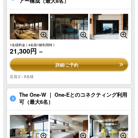
アー構成（最大8名）
1名様料金
( 4名様1棟利用時 )
21,300円
～
詳細/ご予約
定員:2～8名様
The One-W ｜ One-Eとのコネクティング利用
可（最大6名）