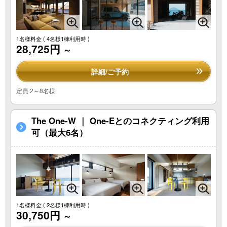
1名様料金
( 4名様1棟利用時 )
28,725円
～
詳細/ご予約
定員:2～8名様
The One-W ｜ One-Eとのコネクティング利用
可（最大6名）
1名様料金
( 2名様1棟利用時 )
30,750円
～