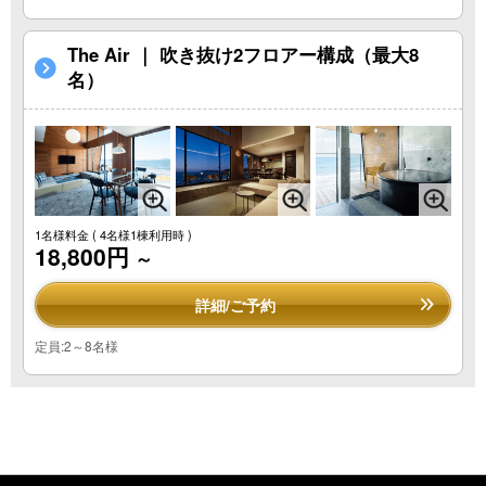
The Air ｜ 吹き抜け2フロアー構成（最大8
名）
1名様料金
( 4名様1棟利用時 )
18,800円
～
詳細/ご予約
定員:2～8名様