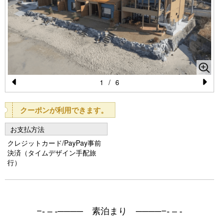
1
/
6
Pr
N
e
e
クーポンが利用できます。
vi
xt
お支払方法
o
クレジットカード/PayPay事前
u
決済（タイムデザイン手配旅
行）
s
−- – -──── 素泊まり ────−- – -