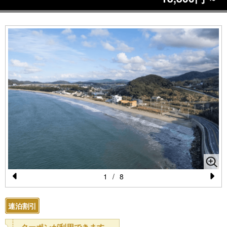
1
/
8
Pr
N
e
e
連泊割引
vi
xt
クーポンが利用できます。