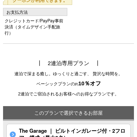
o
お支払方法
u
クレジットカード/PayPay事前
s
決済（タイムデザイン手配旅
行）
┃
┃
2連泊専用プラン
連泊で深まる癒し。ゆっくりと過ごす、 贅沢な時間を。
10％オフ
ベーシックプランの
約
2連泊でご宿泊されるお客様へのお得なプランです。
このプランで選択できるお部屋
The Garage ｜ ビルトインガレージ付・2フロ