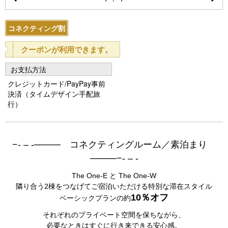
Pr
N
e
e
コネクティング割
vi
xt
クーポンが利用できます。
o
お支払方法
u
クレジットカード/PayPay事前
s
決済（タイムデザイン手配旅
行）
−- – -──── コネクティングルーム／素泊まり
────−- – -
The One-E
と
The One-W
隣り合う2棟をつなげてご宿泊いただける特別な滞在スタイル
10％オフ
ベーシックプランの約
それぞれのプライベート空間を保ちながら、
必要なときはすぐに行き来できる安心感。