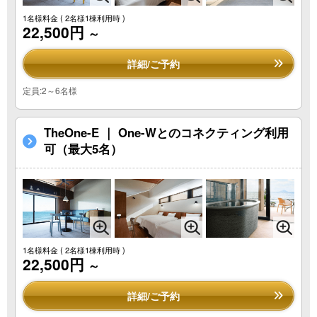
1名様料金
( 2名様1棟利用時 )
22,500円
～
詳細/ご予約
定員:2～6名様
TheOne-E ｜ One-Wとのコネクティング利用
可（最大5名）
1名様料金
( 2名様1棟利用時 )
22,500円
～
詳細/ご予約