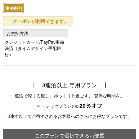
e
e
連泊割引
vi
xt
クーポンが利用できます。
o
お支払方法
u
クレジットカード/PayPay事前
s
決済（タイムデザイン手配旅
行）
┃
┃
3連泊以上 専用プラン
連泊で深まる癒し。ゆっくりと過ごす、 贅沢な時間を。
20％オフ
ベーシックプランの
約
3連泊以上でご宿泊されるお客様へのさらにお得なプランです。
このプランで選択できるお部屋