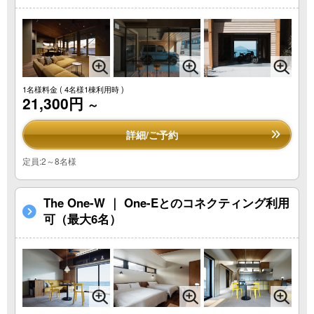
1名様料金
( 4名様1棟利用時 )
21,300円
～
詳細/ご予約
定員:2～8名様
The One-W ｜ One-Eとのコネクティング利用
可（最大6名）