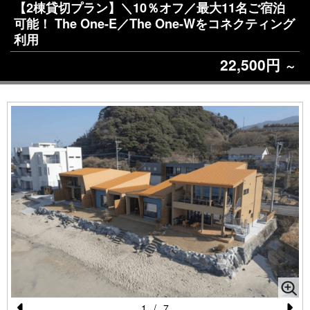
【2棟貸切プラン】＼10％オフ／最大11名ご宿泊
可能！ The One-E／The One-Wをコネクティング
利用
22,500円
～
1
/
7