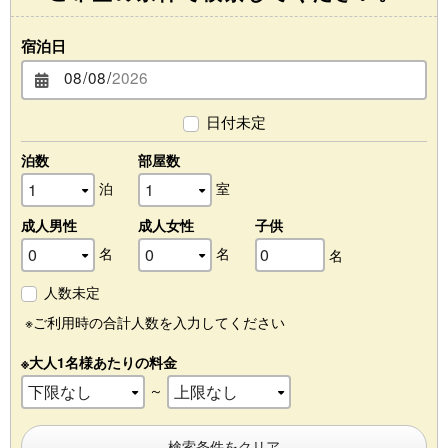
宿泊日
日付未定
泊数
部屋数
泊
室
成人男性
成人女性
子供
名
名
名
人数未定
※ご利用時の合計人数を入力してください
※大人1名様あたりの料金
～
検索条件をクリア