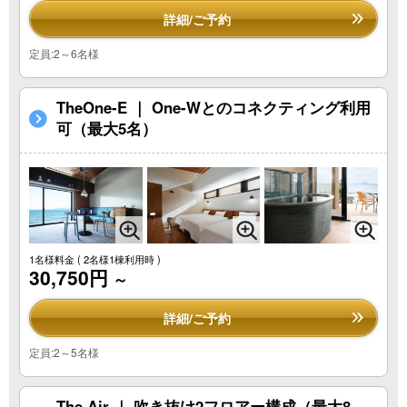
詳細/ご予約
定員:2～6名様
TheOne-E ｜ One-Wとのコネクティング利用
可（最大5名）
1名様料金
( 2名様1棟利用時 )
30,750円
～
詳細/ご予約
定員:2～5名様
The Air ｜ 吹き抜け2フロアー構成（最大8