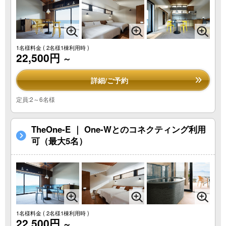
1名様料金
( 2名様1棟利用時 )
22,500円
～
詳細/ご予約
定員:2～6名様
TheOne-E ｜ One-Wとのコネクティング利用
可（最大5名）
1名様料金
( 2名様1棟利用時 )
22,500円
～