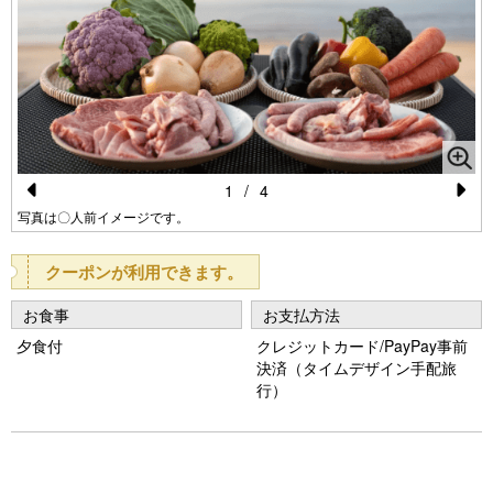
1
/
4
Pr
N
写真は〇人前イメージです。
e
e
クーポンが利用できます。
vi
xt
o
お食事
お支払方法
u
夕食付
クレジットカード/PayPay事前
決済（タイムデザイン手配旅
s
行）