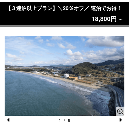
【３連泊以上プラン】＼20％オフ／ 連泊でお得！
18,800円
～
1
/
8
Pr
N