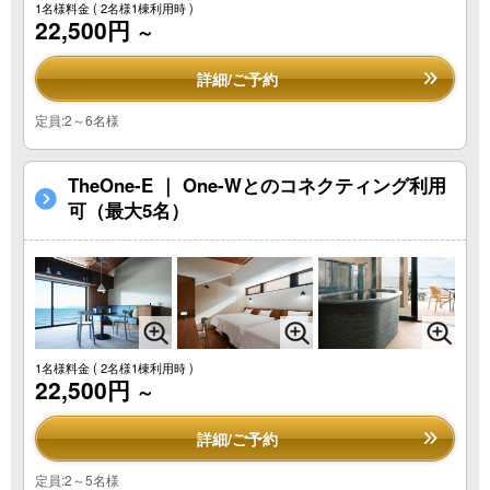
1名様料金
( 2名様1棟利用時 )
22,500円
～
詳細/ご予約
定員:2～6名様
TheOne-E ｜ One-Wとのコネクティング利用
可（最大5名）
1名様料金
( 2名様1棟利用時 )
22,500円
～
詳細/ご予約
定員:2～5名様