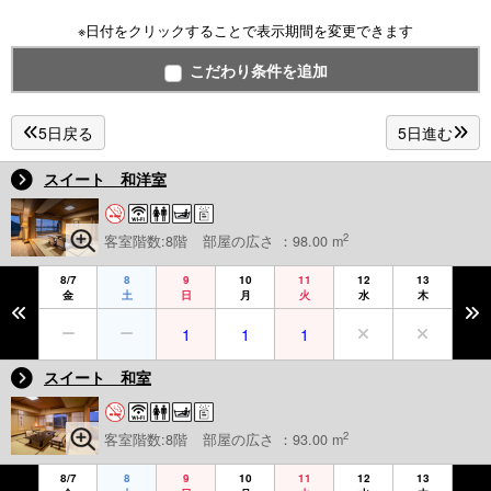
※日付をクリックすることで表示期間を変更できます
こだわり条件を追加
5日戻る
5日進む
スイート 和洋室
2
客室階数:8階
部屋の広さ ：98.00 m
8/7
8
9
10
11
12
13
金
土
日
月
火
水
木
1
1
1
スイート 和室
2
客室階数:8階
部屋の広さ ：93.00 m
8/7
8
9
10
11
12
13