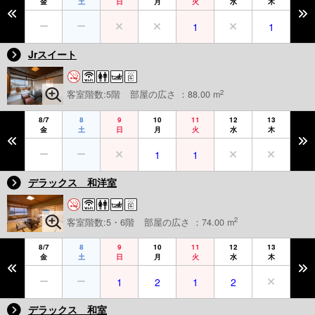
金
土
日
月
火
水
木
1
1
Jrスイート
2
客室階数:5階
部屋の広さ ：88.00 m
8/7
8
9
10
11
12
13
金
土
日
月
火
水
木
1
1
デラックス 和洋室
2
客室階数:5・6階
部屋の広さ ：74.00 m
8/7
8
9
10
11
12
13
金
土
日
月
火
水
木
1
2
1
2
デラックス 和室