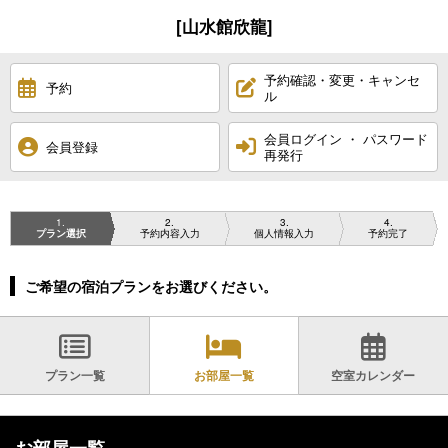
[山水館欣龍]
予約確認・変更・キャンセ
予約
ル
会員ログイン ・ パスワード
会員登録
再発行
1
2
3
4
プラン選択
予約内容入力
個人情報入力
予約完了
ご希望の宿泊プランをお選びください。
プラン一覧
お部屋一覧
空室カレンダー