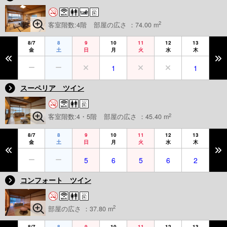
2
客室階数:4階
部屋の広さ ：74.00 m
8/7
8
9
10
11
12
13
金
土
日
月
火
水
木
1
1
スーペリア ツイン
2
客室階数:4・5階
部屋の広さ ：45.40 m
8/7
8
9
10
11
12
13
金
土
日
月
火
水
木
5
6
5
6
2
コンフォート ツイン
2
部屋の広さ ：37.80 m
8/7
8
9
10
11
12
13