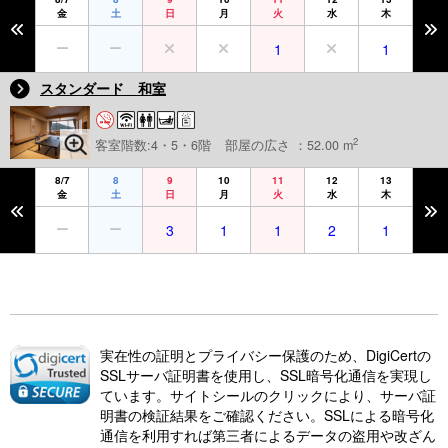
金
土
日
月
火
水
木
1
1
スタンダード 和室
2
客室階数:4・5・6階
部屋の広さ ：52.00 m
8/7
8
9
10
11
12
13
金
土
日
月
火
水
木
3
1
1
2
1
実在性の証明とプライバシー保護のため、DigiCertの
SSLサーバ証明書を使用し、SSL暗号化通信を実現し
ています。サイトシールのクリックにより、サーバ証
明書の検証結果をご確認ください。SSLによる暗号化
通信を利用すれば第三者によるデータの盗用や改ざん