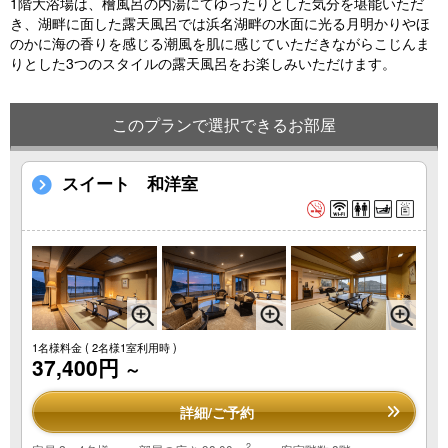
1階大浴場は、檜風呂の内湯にてゆったりとした気分を堪能いただ
き、湖畔に面した露天風呂では浜名湖畔の水面に光る月明かりやほ
のかに海の香りを感じる潮風を肌に感じていただきながらこじんま
りとした3つのスタイルの露天風呂をお楽しみいただけます。
このプランで選択できるお部屋
スイート 和洋室
1名様料金
( 2名様1室利用時 )
37,400円
～
詳細/ご予約
2