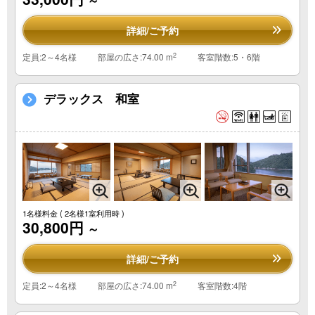
～
詳細/ご予約
2
定員:2～4名様
部屋の広さ:74.00 m
客室階数:5・6階
デラックス 和室
1名様料金
( 2名様1室利用時 )
30,800円
～
詳細/ご予約
2
定員:2～4名様
部屋の広さ:74.00 m
客室階数:4階