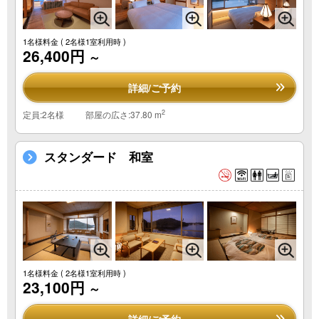
1名様料金
( 2名様1室利用時 )
26,400円
～
詳細/ご予約
2
定員:2名様
部屋の広さ:37.80 m
スタンダード 和室
1名様料金
( 2名様1室利用時 )
23,100円
～
詳細/ご予約