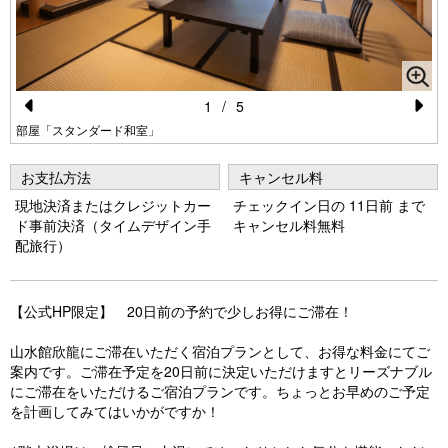
1
/
5
Pr
N
部屋「スタンダード和室」
e
e
お支払方法
キャンセル料
vi
xt
現地決済またはクレジットカー
チェックイン日の 11日前 まで
o
ド事前決済（タイムデザイン手
キャンセル料無料
配旅行）
u
s
【公式HP限定】 20日前の予約で少しお得にご滞在！
山水館欣龍にご滞在いただく宿泊プランとして、お得な料金にてご
案内です。ご滞在予定を20日前に決定いただけますとリーズナブル
にご滞在をいただけるご宿泊プランです。ちょっとお早めのご予定
を計画してみてはいかがですか！