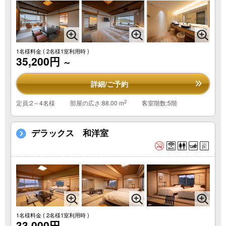
1名様料金
( 2名様1室利用時 )
35,200円
～
詳細/ご予約
2
定員:2～4名様
部屋の広さ:88.00 m
客室階数:5階
デラックス 和洋室
1名様料金
( 2名様1室利用時 )
33,000円