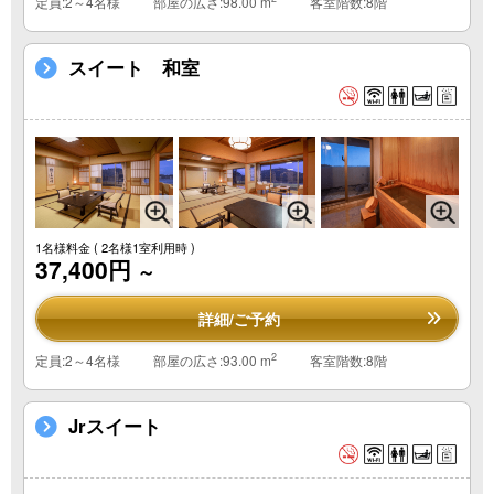
定員:2～4名様
部屋の広さ:98.00 m
客室階数:8階
スイート 和室
1名様料金
( 2名様1室利用時 )
37,400円
～
詳細/ご予約
2
定員:2～4名様
部屋の広さ:93.00 m
客室階数:8階
Jrスイート