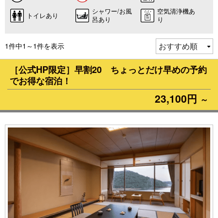
シャワー/お風
空気清浄機あ
トイレあり
呂あり
り
1件中1～1件を表示
［公式HP限定］早割20 ちょっとだけ早めの予約
でお得な宿泊！
23,100円
～