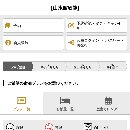
[山水館欣龍]
予約確認・変更・キャンセ
予約
ル
会員ログイン ・ パスワード
会員登録
再発行
1
2
3
4
プラン選択
予約内容入力
個人情報入力
予約完了
ご希望の宿泊プランをお選びください。
プラン一覧
お部屋一覧
空室カレンダー
喫煙
禁煙
Wi-Fiあり