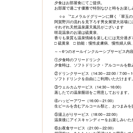
夕食はお部屋食にてご提供。
お部屋で過ごす優雅で特別なひと時をお楽し
○ｏ゜*エメラルドグリーンに輝く「翠玉の
阿賀野川の流れを見下ろす男女展望大浴場に
それぞれ天然温泉露天風呂がございます
咲花温泉のお湯は硫黄泉、
香りも泉質も温泉情緒を楽しむには充分過ぎ
□ 硫黄泉 □ 効能：慢性皮膚病、慢性婦人病
～～6つのオールインクルーシブサービス内
①夕食時のフリードリンク
夕食時は、ソフトドリンク・アルコールを飲
②ドリンクサービス（14:30～22:00 / 7:00～1
ソフトドリンクを自由にご利用いただけます
③ウェルカムサービス（14:30～16:00）
蒸したての温泉饅頭をご用意しております。
④ハッピーアワー（16:00～21:00）
生ビールを含むアルコール類と、おつまみを
⑤湯上がりサービス（18:00～22:00）
温泉後にアイスキャンディーをお楽しみいた
⑥お夜食サービス（21:00～22:00）