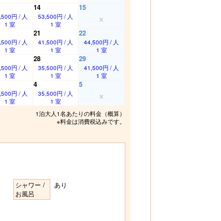
14
15
,500円 / 人
53,500円 / 人
1 室
1 室
21
22
,500円 / 人
41,500円 / 人
44,500円 / 人
1 室
1 室
1 室
28
29
,500円 / 人
35,500円 / 人
41,500円 / 人
1 室
1 室
1 室
4
5
,500円 / 人
35,500円 / 人
1 室
1 室
1泊大人1名あたりの料金（概算）
※料金は消費税込みです。
シャワー /
あり
お風呂