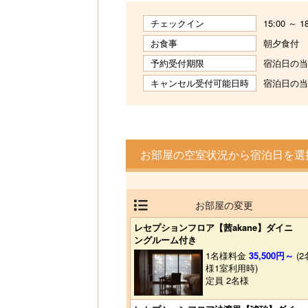
チェックイン
15:00 ～ 1
お食事
朝夕食付
予約受付期限
宿泊日の当日
キャンセル受付可能日時
宿泊日の当日
お部屋の空室状況から宿泊日を選
お部屋の変更
レセプションフロア【茜akane】ダイニ
ングルーム付き
1名様料金
35,500円～
(2
様1室利用時)
定員 2名様