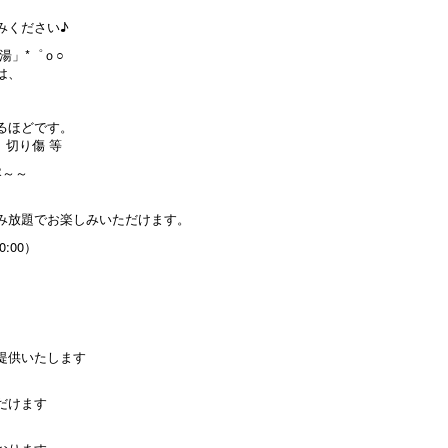
みください♪
湯」*゜ｏ○
は、
るほどです。
、切り傷 等
容～～
み放題でお楽しみいただけます。
0:00）
。
提供いたします
だけます