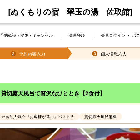
[ぬくもりの宿 翠玉の湯 佐取館]
予約確認・変更・キャンセル
会員登録
会員ログイン ・ パ
予約内容入力
個人情報入力
2
3
貸切露天風呂で贅沢なひととき【2食付】
☆宿泊人気☆『お客様が選ぶ』ベスト５
貸切露天風呂無料