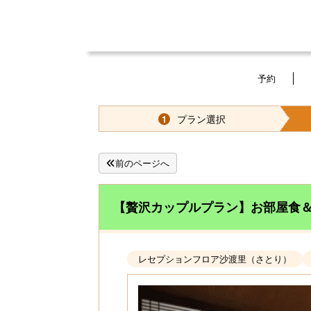
予約
プラン選択
1
前のページへ
【贅沢カップルプラン】お部屋食＆
レセプションフロア沙渡里（さとり）