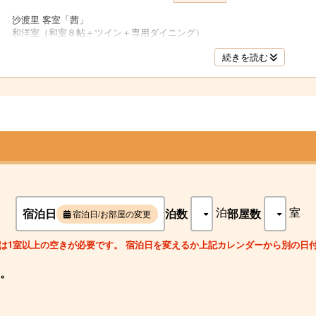
沙渡里 客室「茜」
和洋室（和室８帖＋ツイン＋専用ダイニング）
続きを読む
泊
室
宿泊日
泊数
部屋数
宿泊日/お部屋の変更
は1室以上の空きが必要です。 宿泊日を変えるか上記カレンダーから別の日
。