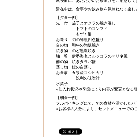
就寝前に、あたたかいお茶漬けをご用意して
滞在中は、食事やお飲み物を気兼ねなく楽し
【夕食一例】
先 付 茄子とオクラの焼き浸し
トマトのコンフィ
もずく酢
お造り 旬の鮮魚四点盛り
台の物 和牛の陶板焼き
焼き物 のど黒塩焼き
強 肴 伊勢海老とルッコラのマリネ風
酢の物 焼きタラバ蟹
蒸し物 鰻の白蒸し
お食事 五泉産コシヒカリ
浅利の味噌汁
水菓子
※仕入れ状況や季節により内容が変更となる
【朝食一例】
フルバイキングにて、旬の食材を活かしたバ
※お客様の人数により、セットメニューでの