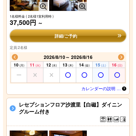
1名様料金
( 2名様1室利用時 )
37,500円
～
詳細/ご予約
定員:2名様
2026/8/10～ 2026/8/16
10
11
12
13
14
15
16
(月)
(火)
(水)
(木)
(金)
(土)
(日)
カレンダーの説明 …
レセプションフロア沙渡里【白磁】ダイニン
グルーム付き