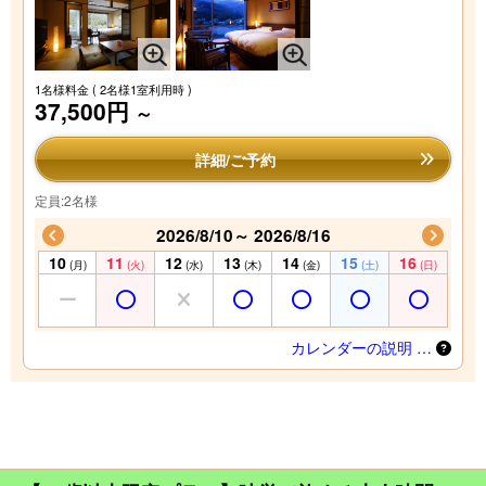
1名様料金
( 2名様1室利用時 )
37,500円
～
詳細/ご予約
定員:2名様
2026/8/10～ 2026/8/16
10
11
12
13
14
15
16
(月)
(火)
(水)
(木)
(金)
(土)
(日)
カレンダーの説明 …