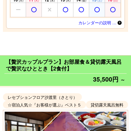
(月)
(火)
(水)
(木)
(金)
(土)
(日)
カレンダーの説明 …
【贅沢カップルプラン】お部屋食＆貸切露天風呂
で贅沢なひととき【2食付】
35,500円
～
レセプションフロア沙渡里（さとり）
☆宿泊人気☆『お客様が選ぶ』ベスト５
貸切露天風呂無料