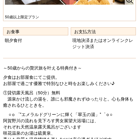
Pr
N
e
e
50歳以上限定プラン
vi
xt
お食事
お支払方法
o
朝夕食付
現地決済またはオンラインクレ
u
ジット決済
s
～50歳からの贅沢旅を叶える特典付き～
夕食はお部屋食にてご提供。
お部屋で過ごす優雅で特別なひと時をお楽しみください♪
①貸切露天風呂（50分）無料
源泉かけ流しの湯を、誰にも邪魔されずゆったりと。心も身体も
癒されるひとときを。
○ｏ゜*エメラルドグリーンに輝く「翠玉の湯」*゜ｏ○
阿賀野川の流れを見下ろす男女展望大浴場には、
それぞれ天然温泉露天風呂がございます
咲花温泉のお湯は硫黄泉、