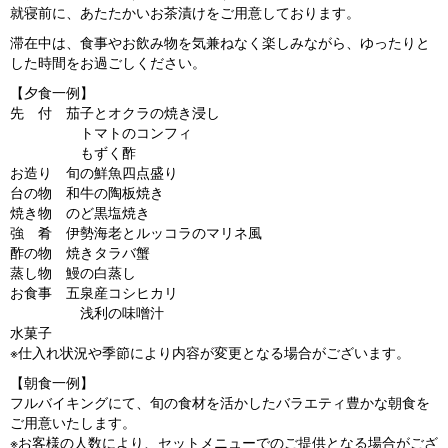
就寝前に、あたたかいお茶漬けをご用意しております。
滞在中は、食事やお飲み物を気兼ねなく楽しみながら、ゆったりと
した時間をお過ごしください。
【夕食一例】
先 付 茄子とオクラの焼き浸し
トマトのコンフィ
もずく酢
お造り 旬の鮮魚四点盛り
台の物 和牛の陶板焼き
焼き物 のど黒塩焼き
強 肴 伊勢海老とルッコラのマリネ風
酢の物 焼きタラバ蟹
蒸し物 鰻の白蒸し
お食事 五泉産コシヒカリ
浅利の味噌汁
水菓子
※仕入れ状況や季節により内容が変更となる場合がございます。
【朝食一例】
フルバイキングにて、旬の食材を活かしたバラエティ豊かな朝食を
ご用意いたします。
※お客様の人数により、セットメニューでのご提供となる場合がござ