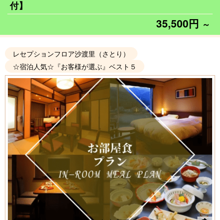
付】
35,500円
～
レセプションフロア沙渡里（さとり）
☆宿泊人気☆『お客様が選ぶ』ベスト５