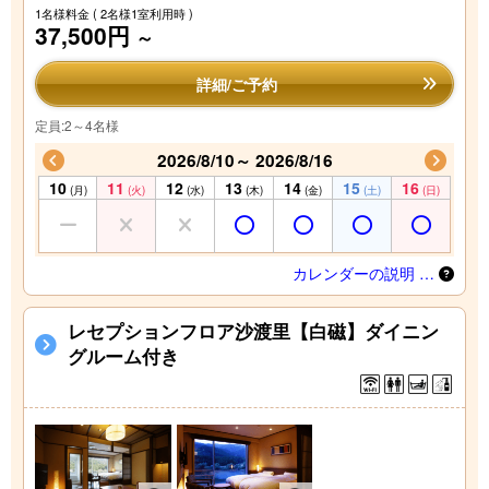
1名様料金
( 2名様1室利用時 )
37,500円
～
詳細/ご予約
定員:2～4名様
2026/8/10～ 2026/8/16
10
11
12
13
14
15
16
(月)
(火)
(水)
(木)
(金)
(土)
(日)
カレンダーの説明 …
レセプションフロア沙渡里【白磁】ダイニン
グルーム付き