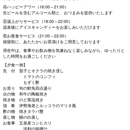
④ハッピーアワー（16:00～21:00）
生ビールを含むアルコール類と、おつまみを提供いたします
⑤湯上がりサービス（18:00～22:00）
温泉後にアイスキャンディーをお楽しみいただけます
⑥お夜食サービス（21:00～22:00）
就寝前に、あたたかいお茶漬けをご用意しております
滞在中は、食事やお飲み物を気兼ねなく楽しみながら、ゆったりと
した時間をお過ごしください
【夕食一例】
先 付 茄子とオクラの焼き浸し
トマトのコンフィ
もずく酢
お造り 旬の鮮魚四点盛り
台の物 和牛の陶板焼き
焼き物 のど黒塩焼き
強 肴 伊勢海老とルッコラのマリネ風
酢の物 焼きタラバ蟹
蒸し物 鰻の白蒸し
お食事 五泉産コシヒカリ
浅利の味噌汁