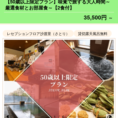
【50歳以上限定プラン】味覚で旅する大人時間～
厳選食材とお部屋食～【2食付】
35,500円
～
レセプションフロア沙渡里（さとり）
貸切露天風呂無料
1
/
6