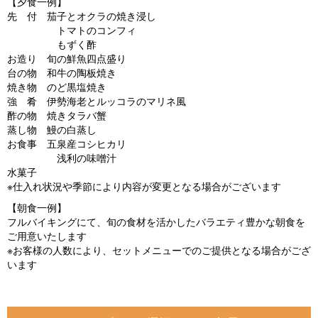
【夕食一例】
先 付 茄子とオクラの焼き浸し
トマトのコンフィ
もずく酢
お造り 旬の鮮魚四点盛り
台の物 和牛の陶板焼き
焼き物 のど黒塩焼き
強 肴 伊勢海老とルッコラのマリネ風
酢の物 焼きタラバ蟹
蒸し物 鰻の白蒸し
お食事 五泉産コシヒカリ
浅利の味噌汁
水菓子
※仕入れ状況や季節により内容が変更となる場合がございます
【朝食一例】
フルバイキングにて、旬の食材を活かしたバラエティ豊かな朝食を
ご用意いたします
※お客様の人数により、セットメニューでのご提供となる場合がござ
います