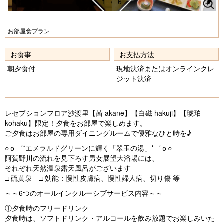
1
/
6
Pr
N
e
e
お部屋食プラン
vi
xt
お食事
お支払方法
o
朝夕食付
現地決済またはオンラインクレ
u
ジット決済
s
レセプションフロア沙渡里【茜 akane】【白磁 hakuji】【琥珀
kohaku】限定！夕食をお部屋で楽しめます。
ご夕食はお部屋の専用ダイニングルームで優雅なひと時を♪
○ｏ゜*エメラルドグリーンに輝く「翠玉の湯」*゜ｏ○
阿賀野川の流れを見下ろす男女展望大浴場には、
それぞれ天然温泉露天風呂がございます
□ 硫黄泉 □ 効能：慢性皮膚病、慢性婦人病、切り傷 等
～～6つのオールインクルーシブサービス内容～～
①夕食時のフリードリンク
夕食時は、ソフトドリンク・アルコールを飲み放題でお楽しみいた