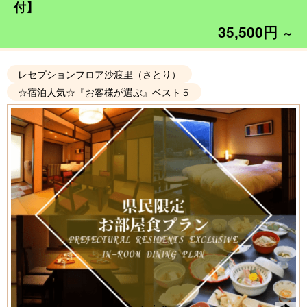
付】
35,500円
～
レセプションフロア沙渡里（さとり）
☆宿泊人気☆『お客様が選ぶ』ベスト５