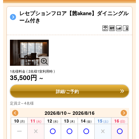
レセプションフロア【茜akane】ダイニングル
ーム付き
1名様料金
( 2名様1室利用時 )
35,500円
～
詳細/ご予約
定員:2～4名様
2026/8/10～ 2026/8/16
10
11
12
13
14
15
16
(月)
(火)
(水)
(木)
(金)
(土)
(日)