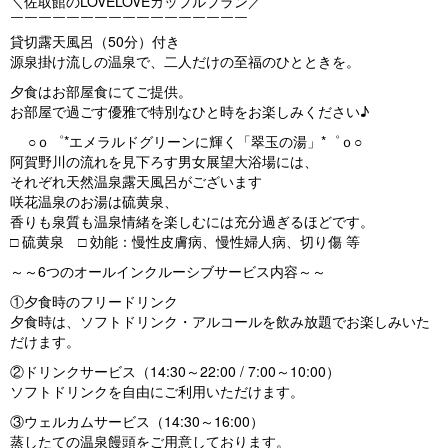
＼佐取館のLOVELOVEカップルプラン／
￣￣￣￣￣￣￣￣￣￣￣￣￣￣￣￣￣
貸切露天風呂（50分）付き
源泉掛け流しの温泉で、二人だけの至福のひとときを。
夕食はお部屋食にてご提供。
お部屋で過ごす優雅で特別なひと時をお楽しみください♪
○ｏ゜*エメラルドグリーンに輝く「翠玉の湯」*゜ｏ○
阿賀野川の流れを見下ろす男女展望大浴場には、
それぞれ天然温泉露天風呂がございます
咲花温泉のお湯は硫黄泉、
香りも泉質も温泉情緒を楽しむには充分過ぎるほどです。
□ 硫黄泉 □ 効能：慢性皮膚病、慢性婦人病、切り傷 等
～～6つのオールインクルーシブサービス内容～～
①夕食時のフリードリンク
夕食時は、ソフトドリンク・アルコールを飲み放題でお楽しみいた
だけます。
②ドリンクサービス（14:30～22:00 / 7:00～10:00）
ソフトドリンクを自由にご利用いただけます。
③ウェルカムサービス（14:30～16:00）
蒸したての温泉饅頭をご用意しております。