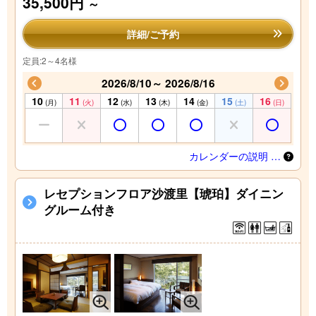
35,500円
～
詳細/ご予約
定員:2～4名様
2026/8/10～ 2026/8/16
10
11
12
13
14
15
16
(月)
(火)
(水)
(木)
(金)
(土)
(日)
カレンダーの説明 …
レセプションフロア沙渡里【琥珀】ダイニン
グルーム付き