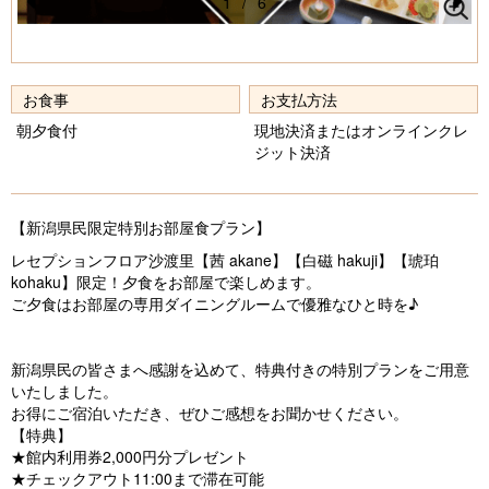
1
/
6
Pr
N
e
e
vi
xt
お食事
お支払方法
o
朝夕食付
現地決済またはオンラインクレ
ジット決済
u
s
【新潟県民限定特別お部屋食プラン】
レセプションフロア沙渡里【茜 akane】【白磁 hakuji】【琥珀
kohaku】限定！夕食をお部屋で楽しめます。
ご夕食はお部屋の専用ダイニングルームで優雅なひと時を♪
新潟県民の皆さまへ感謝を込めて、特典付きの特別プランをご用意
いたしました。
お得にご宿泊いただき、ぜひご感想をお聞かせください。
【特典】
★館内利用券2,000円分プレゼント
★チェックアウト11:00まで滞在可能