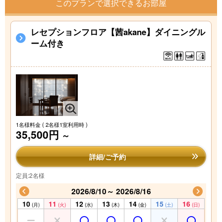
このプランで選択できるお部屋
レセプションフロア【茜akane】ダイニングル
ーム付き
1名様料金
( 2名様1室利用時 )
35,500円
～
詳細/ご予約
定員:2名様
2026/8/10～ 2026/8/16
10
11
12
13
14
15
16
(月)
(火)
(水)
(木)
(金)
(土)
(日)