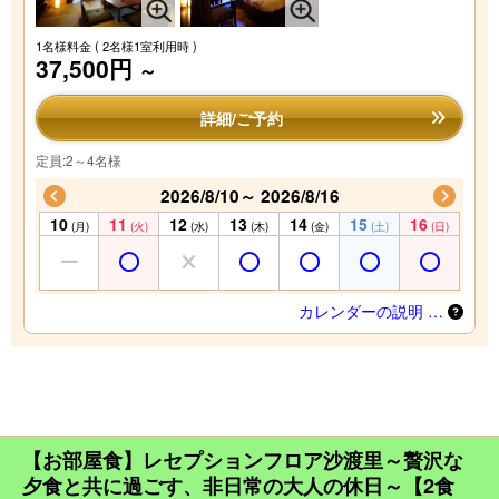
1名様料金
( 2名様1室利用時 )
37,500円
～
詳細/ご予約
定員:2～4名様
2026/8/10～ 2026/8/16
10
11
12
13
14
15
16
(月)
(火)
(水)
(木)
(金)
(土)
(日)
カレンダーの説明 …
【お部屋食】レセプションフロア沙渡里～贅沢な
夕食と共に過ごす、非日常の大人の休日～【2食