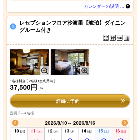
カレンダーの説明 …
レセプションフロア沙渡里【琥珀】ダイニン
グルーム付き
1名様料金
( 2名様1室利用時 )
37,500円
～
詳細/ご予約
定員:2～4名様
2026/8/10～ 2026/8/16
10
11
12
13
14
15
16
(月)
(火)
(水)
(木)
(金)
(土)
(日)