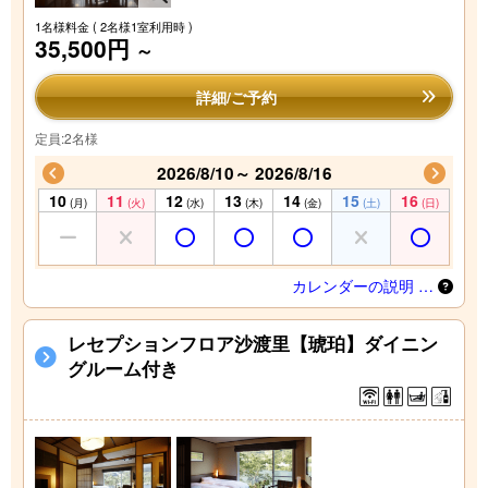
1名様料金
( 2名様1室利用時 )
35,500円
～
詳細/ご予約
定員:2名様
2026/8/10～ 2026/8/16
10
11
12
13
14
15
16
(月)
(火)
(水)
(木)
(金)
(土)
(日)
カレンダーの説明 …
レセプションフロア沙渡里【琥珀】ダイニン
グルーム付き