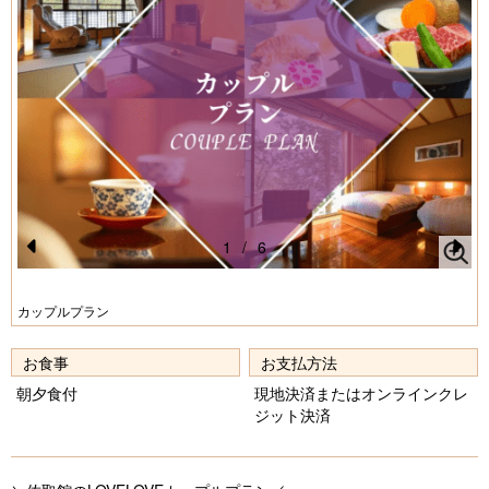
1
/
6
Pr
N
e
e
カップルプラン
vi
xt
お食事
お支払方法
o
朝夕食付
現地決済またはオンラインクレ
u
ジット決済
s