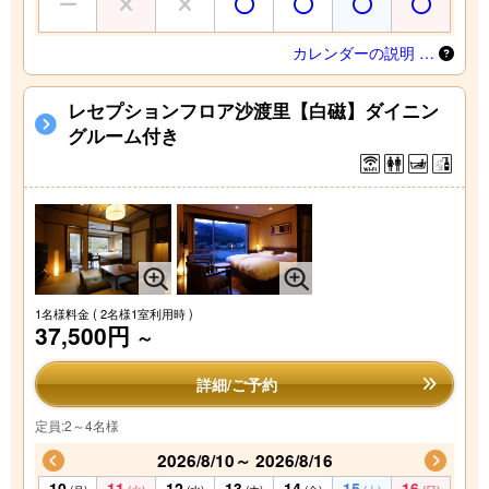
カレンダーの説明 …
レセプションフロア沙渡里【白磁】ダイニン
グルーム付き
1名様料金
( 2名様1室利用時 )
37,500円
～
詳細/ご予約
定員:2～4名様
2026/8/10～ 2026/8/16
10
11
12
13
14
15
16