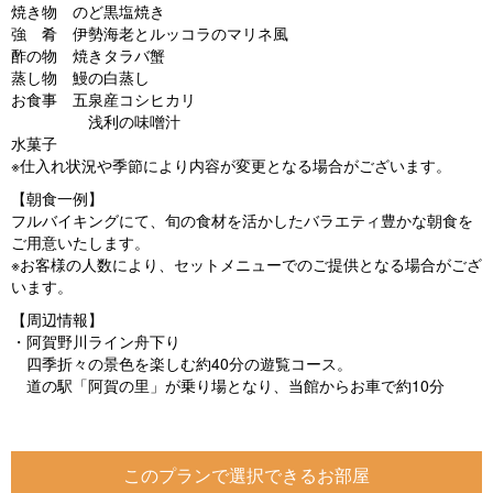
焼き物 のど黒塩焼き
強 肴 伊勢海老とルッコラのマリネ風
酢の物 焼きタラバ蟹
蒸し物 鰻の白蒸し
お食事 五泉産コシヒカリ
浅利の味噌汁
水菓子
※仕入れ状況や季節により内容が変更となる場合がございます。
【朝食一例】
フルバイキングにて、旬の食材を活かしたバラエティ豊かな朝食を
ご用意いたします。
※お客様の人数により、セットメニューでのご提供となる場合がござ
います。
【周辺情報】
・阿賀野川ライン舟下り
四季折々の景色を楽しむ約40分の遊覧コース。
道の駅「阿賀の里」が乗り場となり、当館からお車で約10分
このプランで選択できるお部屋