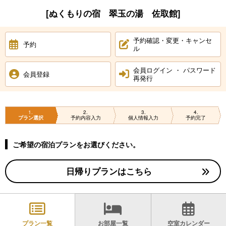
[ぬくもりの宿 翠玉の湯 佐取館]
予約確認・変更・キャンセ
予約
ル
会員ログイン ・ パスワード
会員登録
再発行
1
2
3
4
プラン選択
予約内容入力
個人情報入力
予約完了
ご希望の宿泊プランをお選びください。
日帰りプランはこちら
プラン一覧
お部屋一覧
空室カレンダー