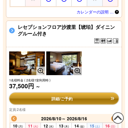
カレンダーの説明 …
レセプションフロア沙渡里【琥珀】ダイニン
グルーム付き
1名様料金
( 2名様1室利用時 )
37,500円
～
詳細/ご予約
定員:2名様
2026/8/10～ 2026/8/16
10
11
12
13
14
15
16
この
(月)
(火)
(水)
(木)
(金)
(土)
(日)