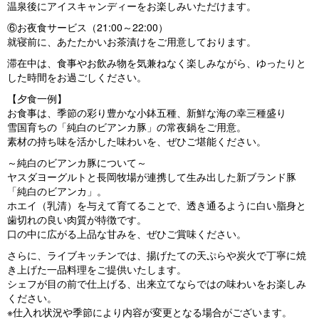
温泉後にアイスキャンディーをお楽しみいただけます。
⑥お夜食サービス（21:00～22:00）
就寝前に、あたたかいお茶漬けをご用意しております。
滞在中は、食事やお飲み物を気兼ねなく楽しみながら、ゆったりと
した時間をお過ごしください。
【夕食一例】
お食事は、季節の彩り豊かな小鉢五種、新鮮な海の幸三種盛り
雪国育ちの「純白のビアンカ豚」の常夜鍋をご用意。
素材の持ち味を活かした味わいを、ぜひご堪能ください。
～純白のビアンカ豚について～
ヤスダヨーグルトと長岡牧場が連携して生み出した新ブランド豚
「純白のビアンカ」。
ホエイ（乳清）を与えて育てることで、透き通るように白い脂身と
歯切れの良い肉質が特徴です。
口の中に広がる上品な甘みを、ぜひご賞味ください。
さらに、ライブキッチンでは、揚げたての天ぷらや炭火で丁寧に焼
き上げた一品料理をご提供いたします。
シェフが目の前で仕上げる、出来立てならではの味わいをお楽しみ
ください。
※仕入れ状況や季節により内容が変更となる場合がございます。