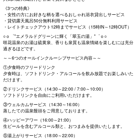
u
《3つの特典》
・女性の方にお好きな柄を選べるおしゃれ浴衣貸出しサービス
s
・貸切露天風呂50分無料利用サービス
・レイトチェックアウト12時までサービス（15時IN～12時OUT）
○ｏ゜*エメラルドグリーンに輝く「翠玉の湯」*゜ｏ○
咲花温泉のお湯は硫黄泉、香りも泉質も温泉情緒を楽しむには充分
過ぎるほどです。
～～6つのオールインクルーシブサービス内容～～
①夕食時のフリードリンク
夕食時は、ソフトドリンク・アルコールを飲み放題でお楽しみいた
だけます。
②ドリンクサービス（14:30～22:00 / 7:00～10:00）
ソフトドリンクを自由にご利用いただけます。
③ウェルカムサービス（14:30～16:00）
蒸したての温泉饅頭をご用意しております。
④ハッピーアワー（16:00～21:00）
生ビールを含むアルコール類と、おつまみを提供いたします。
⑤湯上がりサービス（18:00～22:00）