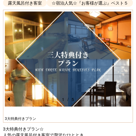
露天風呂付き客室
☆宿泊人気☆『お客様が選ぶ』ベスト５
1
/
5
Pr
N
e
e
3大特典付きプラン
vi
xt
3大特典付きプラン☆
o
人気の露天風呂付き客室で贅沢なひととき