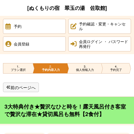
[ぬくもりの宿 翠玉の湯 佐取館]
予約確認・変更・キャンセ
予約
ル
会員ログイン ・ パスワード
会員登録
再発行
1
2
3
4
プラン選択
予約内容入力
個人情報入力
予約完了
前のページへ
3大特典付き★贅沢なひと時を！露天風呂付き客室
で贅沢な滞在★貸切風呂も無料【2食付】