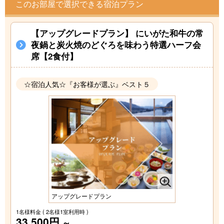
このお部屋で選択できる宿泊プラン
【アップグレードプラン】 にいがた和牛の常
夜鍋と炭火焼のどぐろを味わう特選ハーフ会
席【2食付】
☆宿泊人気☆『お客様が選ぶ』ベスト５
アップグレードプラン
1名様料金
( 2名様1室利用時 )
33,500円
～