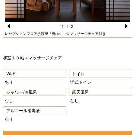
1
/
2
Pr
N
レセプションフロア沙渡里「蒼sou」 ☆マッサージチェア付き
e
e
vi
xt
和室１０帖＋マッサージチェア
o
u
Wi-Fi
トイレ
s
あり
洋式トイレ
シャワー/お風呂
露天風呂
なし
なし
アルコール消毒液
あり