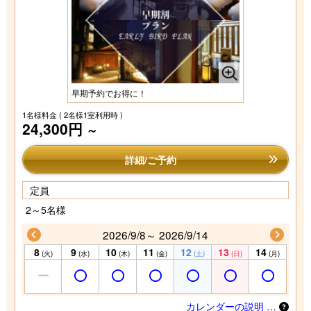
早期予約でお得に！
1名様料金
( 2名様1室利用時 )
24,300円
～
詳細/ご予約
定員
2～5名様
2026/9/8～ 2026/9/14
8
9
10
11
12
13
14
(火)
(水)
(木)
(金)
(土)
(日)
(月)
カレンダーの説明 …