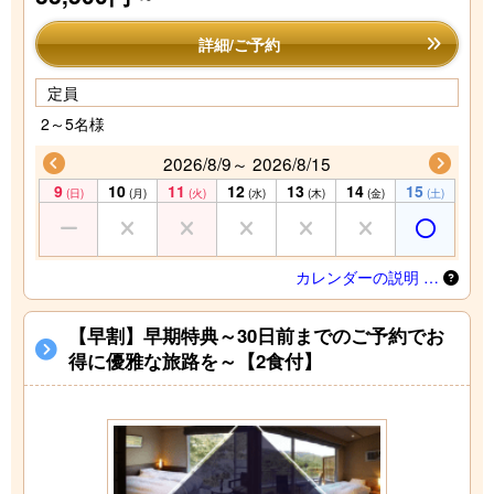
詳細/ご予約
定員
2～5名様
2026/8/9～ 2026/8/15
9
10
11
12
13
14
15
(日)
(月)
(火)
(水)
(木)
(金)
(土)
カレンダーの説明 …
【早割】早期特典～30日前までのご予約でお
得に優雅な旅路を～【2食付】