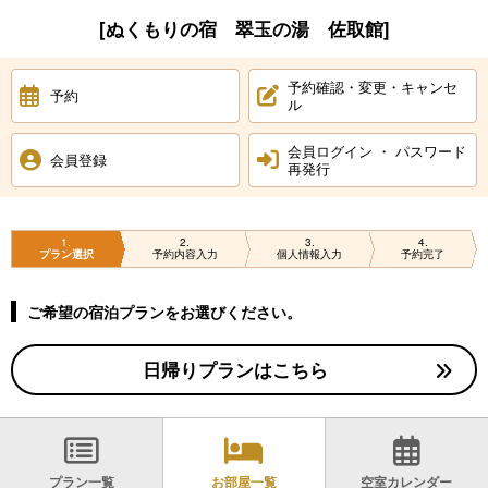
[ぬくもりの宿 翠玉の湯 佐取館]
予約確認・変更・キャンセ
予約
ル
会員ログイン ・ パスワード
会員登録
再発行
1
2
3
4
プラン選択
予約内容入力
個人情報入力
予約完了
ご希望の宿泊プランをお選びください。
日帰りプランはこちら
プラン一覧
お部屋一覧
空室カレンダー