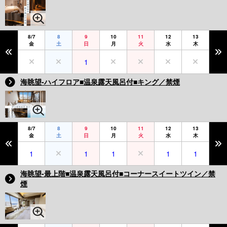
8/7
8
9
10
11
12
13
金
土
日
月
火
水
木
1
海眺望-ハイフロア■温泉露天風呂付■キング／禁煙
8/7
8
9
10
11
12
13
金
土
日
月
火
水
木
1
1
1
1
1
海眺望-最上階■温泉露天風呂付■コーナースイートツイン／禁
煙