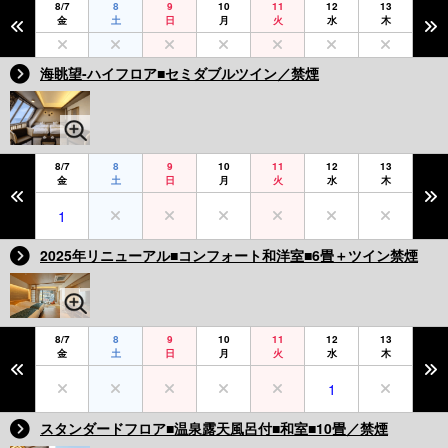
8/7
8
9
10
11
12
13
金
土
日
月
火
水
木
海眺望-ハイフロア■セミダブルツイン／禁煙
8/7
8
9
10
11
12
13
金
土
日
月
火
水
木
1
2025年リニューアル■コンフォート和洋室■6畳＋ツイン禁煙
8/7
8
9
10
11
12
13
金
土
日
月
火
水
木
1
スタンダードフロア■温泉露天風呂付■和室■10畳／禁煙