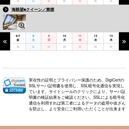
海眺望■クイーン／禁煙
8/7
8
9
10
11
12
13
金
土
日
月
火
水
木
実在性の証明とプライバシー保護のため、DigiCertの
SSLサーバ証明書を使用し、SSL暗号化通信を実現し
ています。サイトシールのクリックにより、サーバ証
明書の検証結果をご確認ください。SSLによる暗号化
通信を利用すれば第三者によるデータの盗用や改ざん
を防止し、より安全にご利用いただくことが出来ます