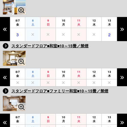
8/7
8
9
10
11
12
13
金
土
日
月
火
水
木
3
2
スタンダードフロア■和室■10～15畳／禁煙
8/7
8
9
10
11
12
13
金
土
日
月
火
水
木
スタンダードフロア■ファミリー和室■10～15畳／禁煙
8/7
8
9
10
11
12
13
金
土
日
月
火
水
木