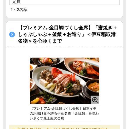
定員
1～2名様
【プレミアム-金目鯛づくし会席】「蜜焼き＋
しゃぶしゃぶ＋釜飯＋お造り」＜伊豆稲取港
名物＞を心ゆくまで
【プレミアム-金目鯛づくし会席】日本イチ
の水揚げ量を誇る伊豆名物「金目鯛」を味わ
い尽くす最上級の会席