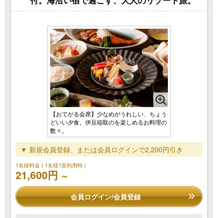
【おてがる会席】少なめがうれしい、ちょう
どいい夕食。伊豆稲取のを楽しめるお料理の
数々。
▼ 新規会員登録、または会員ログインで2,200円引き
1名様料金
( 1名様1室利用時 )
21,600円
～
会員ログイン/会員登録