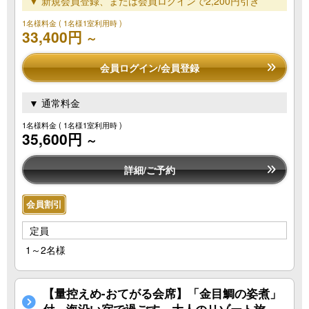
▼ 新規会員登録、または会員ログインで2,200円引き
1名様料金
( 1名様1室利用時 )
33,400円
～
会員ログイン/会員登録
▼ 通常料金
1名様料金
( 1名様1室利用時 )
35,600円
～
詳細/ご予約
会員割引
定員
1～2名様
【量控えめ-おてがる会席】「金目鯛の姿煮」
付。海沿い宿で過ごす、大人のリゾート旅。