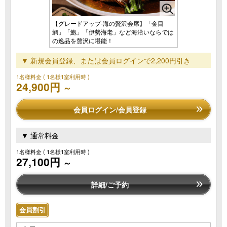
【グレードアップ-海の贅沢会席】「金目
鯛」「鮑」「伊勢海老」など海沿いならでは
の逸品を贅沢に堪能！
▼ 新規会員登録、または会員ログインで2,200円引き
1名様料金
( 1名様1室利用時 )
24,900円
～
会員ログイン/会員登録
▼ 通常料金
1名様料金
( 1名様1室利用時 )
27,100円
～
詳細/ご予約
会員割引