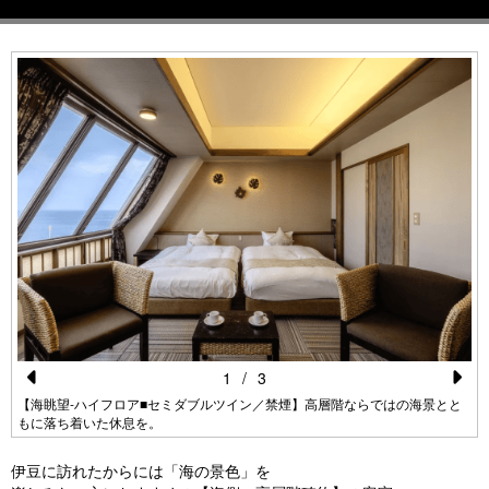
1
/
3
Pr
N
【海眺望-ハイフロア■セミダブルツイン／禁煙】高層階ならではの海景とと
もに落ち着いた休息を。
e
e
vi
xt
伊豆に訪れたからには「海の景色」を