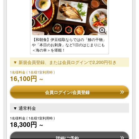
【和朝食】伊豆稲取ならではの「鯵の干物」
や「本日のお刺身」など1日のはじまりにも
＜海の幸＞を堪能！
▼ 新規会員登録、または会員ログインで2,200円引き
1名様料金
( 1名様1室利用時 )
16,100円
～
会員ログイン/会員登録
▼ 通常料金
1名様料金
( 1名様1室利用時 )
18,300円
～
詳細/ご予約