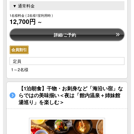
▼ 通常料金
1名様料金
( 2名様1室利用時 )
12,700円
～
詳細/ご予約
会員割引
定員
1～2名様
【1泊朝食】干物・お刺身など「海沿い宿」な
らではの美味揃い＜夜は「館内温泉＋姉妹館
湯巡り」を楽しむ＞