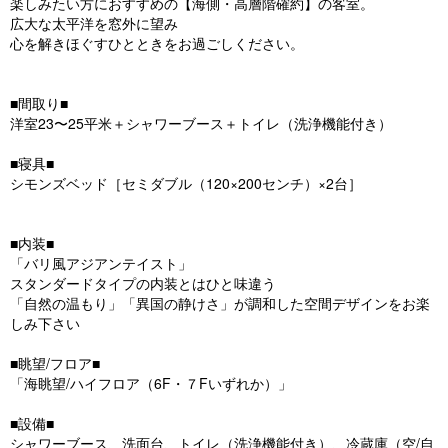
楽しみたい方におすすめの【海側・高層階確約】の客室。
o
広大な太平洋を窓外に望み
u
心を解きほぐすひとときをお過ごしください。
s
■間取り■
洋室23〜25平米＋シャワーブース＋トイレ（洗浄機能付き）
■寝具■
シモンズベッド［セミダブル（120×200センチ）×2台］
■内装■
「バリ風アジアンテイスト」
スタンダードタイプの内装とはひと味違う
「自然の温もり」「異国の静けさ」が調和した空間デザインをお楽
しみ下さい
■眺望/フロア■
「海眺望/ハイフロア（6F・７Fいずれか）」
■設備■
シャワーブース、洗面台、トイレ（洗浄機能付き）、冷蔵庫（空/自