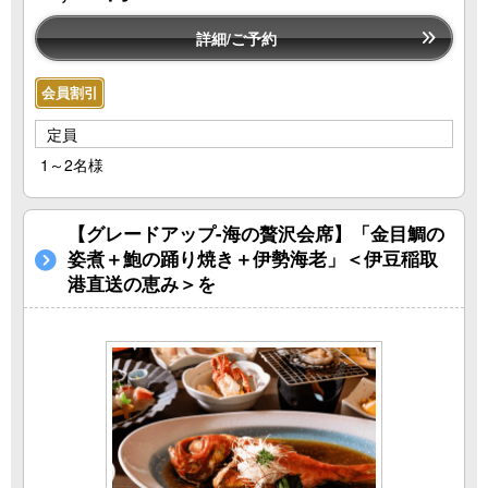
詳細/ご予約
会員割引
定員
1～2名様
【グレードアップ-海の贅沢会席】「金目鯛の
姿煮＋鮑の踊り焼き＋伊勢海老」＜伊豆稲取
港直送の恵み＞を