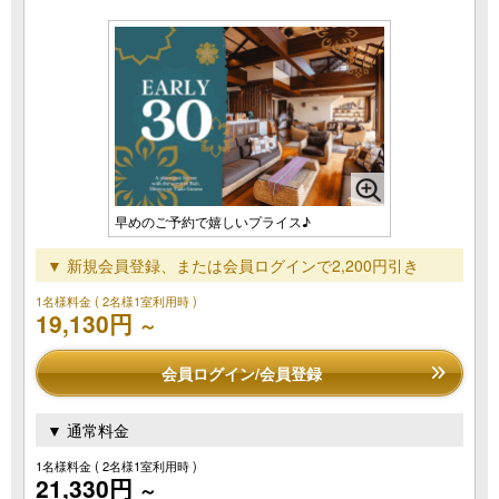
早めのご予約で嬉しいプライス♪
▼ 新規会員登録、または会員ログインで2,200円引き
1名様料金
( 2名様1室利用時 )
19,130円
～
会員ログイン/会員登録
▼ 通常料金
1名様料金
( 2名様1室利用時 )
21,330円
～