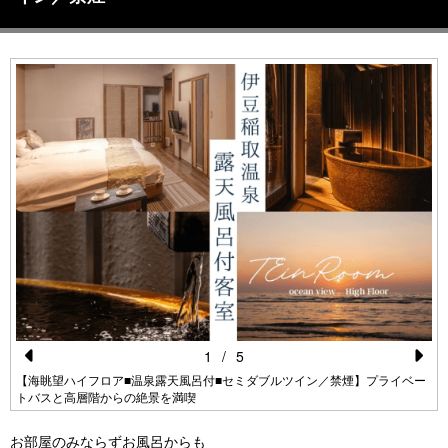
1
/
5
Pr
N
【海眺望ハイフロア■温泉露天風呂付■セミダブルツイン／禁煙】プライベー
トバスと高層階からの絶景を満喫
e
e
vi
xt
お部屋のみならずお風呂からも