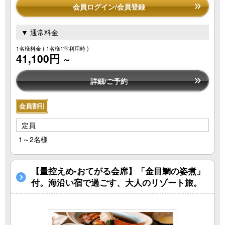
会員ログイン/会員登録
▼ 通常料金
1名様料金
( 1名様1室利用時 )
41,100円
～
詳細/ご予約
会員割引
定員
1～2名様
【量控えめ-おてがる会席】「金目鯛の姿煮」
付。海沿い宿で過ごす、大人のリゾート旅。