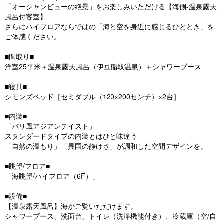
「オーシャンビューの絶景」をお楽しみいただける【海側-温泉露天
o
風呂付客室】
u
さらにハイフロアならではの「海と空を身近に感じるひととき」を
ご体感ください。
s
■間取り■
洋室25平米＋温泉露天風呂（伊豆稲取温泉）＋シャワーブース
■寝具■
シモンズベッド［セミダブル（120×200センチ）×2台］
■内装■
「バリ風アジアンテイスト」
スタンダードタイプの内装とはひと味違う
「自然の温もり」「異国の静けさ」が調和した空間デザインを。
■眺望/フロア■
「海眺望/ハイフロア（6F）」
■設備■
【温泉露天風呂】海がご覧いただけます。
シャワーブース、洗面台、トイレ（洗浄機能付き）、冷蔵庫（空/自