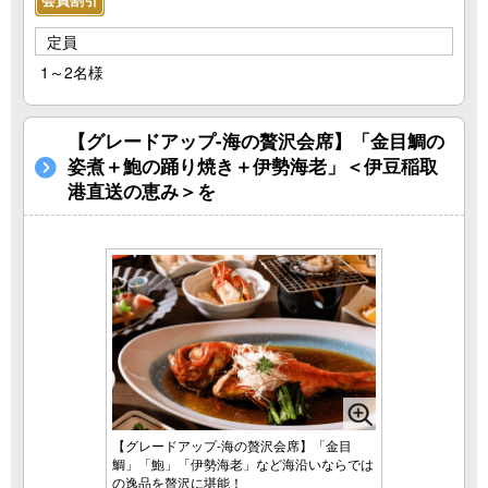
会員割引
定員
1～2名様
【グレードアップ-海の贅沢会席】「金目鯛の
姿煮＋鮑の踊り焼き＋伊勢海老」＜伊豆稲取
港直送の恵み＞を
【グレードアップ-海の贅沢会席】「金目
鯛」「鮑」「伊勢海老」など海沿いならでは
の逸品を贅沢に堪能！