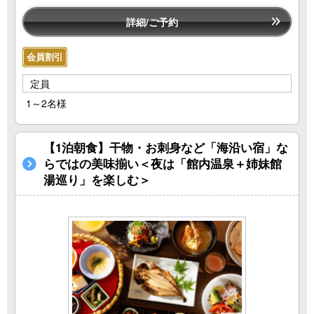
詳細/ご予約
会員割引
定員
1～2名様
【1泊朝食】干物・お刺身など「海沿い宿」な
らではの美味揃い＜夜は「館内温泉＋姉妹館
湯巡り」を楽しむ＞