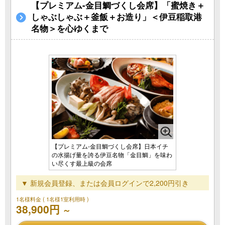
【プレミアム-金目鯛づくし会席】「蜜焼き＋
しゃぶしゃぶ＋釜飯＋お造り」＜伊豆稲取港
名物＞を心ゆくまで
【プレミアム-金目鯛づくし会席】日本イチ
の水揚げ量を誇る伊豆名物「金目鯛」を味わ
い尽くす最上級の会席
▼ 新規会員登録、または会員ログインで2,200円引き
1名様料金
( 1名様1室利用時 )
38,900円
～