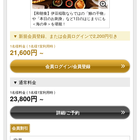
【和朝食】伊豆稲取ならではの「鯵の干物」
や「本日のお刺身」など1日のはじまりにも
＜海の幸＞を堪能！
▼ 新規会員登録、または会員ログインで2,200円引き
1名様料金
( 1名様1室利用時 )
21,600円
～
会員ログイン/会員登録
▼ 通常料金
1名様料金
( 1名様1室利用時 )
23,800円
～
詳細/ご予約
会員割引
定員