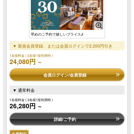
早めのご予約で嬉しいプライス♪
▼ 新規会員登録、または会員ログインで2,200円引き
1名様料金
( 2名様1室利用時 )
24,080円
～
会員ログイン/会員登録
▼ 通常料金
1名様料金
( 2名様1室利用時 )
26,280円
～
詳細/ご予約