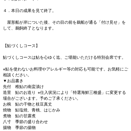
４．本日の成果を見て終了。
屋形船が岸についた後、その目の前を鵜船が通る「付け見せ」を
して、鵜飼終了となります。
【鮎づくしコース】
鮎づくしコースは鮎を心ゆく迄、ご堪能いただける特別会席です。
※鮎を使わないお料理やアレルギー等の対応も可能です。お気軽にご
相談ください。
▼お品書き
先付 稚鮎の南蛮漬け
造里 鮎のお造り
※仕入状況により「特選海鮮三種盛」に変更する
場合がございます。予めご了承ください。
お椀 鮎の干物と枝豆真丈
焼物 鮎塩焼、青桃、はじかみ
煮物 鮎の甘露煮
八寸 季節の盛り合わせ
揚物 季節の揚物