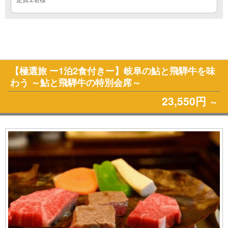
【極選旅 ー1泊2食付きー】岐阜の鮎と飛騨牛を味
わう ～鮎と飛騨牛の特別会席～
23,550円
～