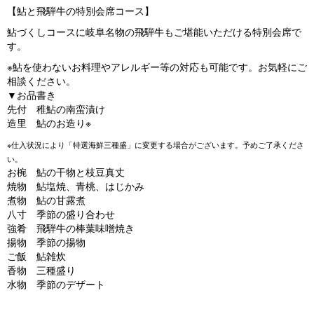
【鮎と飛騨牛の特別会席コース】
鮎づくしコースに岐阜名物の飛騨牛もご堪能いただける特別会席で
す。
※鮎を使わないお料理やアレルギー等の対応も可能です。お気軽にご
相談ください。
▼お品書き
先付 稚鮎の南蛮漬け
造里 鮎のお造り※
※仕入状況により「特選海鮮三種盛」に変更する場合がございます。予めご了承くださ
い。
お椀 鮎の干物と枝豆真丈
焼物 鮎塩焼、青桃、はじかみ
煮物 鮎の甘露煮
八寸 季節の盛り合わせ
強肴 飛騨牛の棒葉味噌焼き
揚物 季節の揚物
ご飯 鮎雑炊
香物 三種盛り
水物 季節のデザート