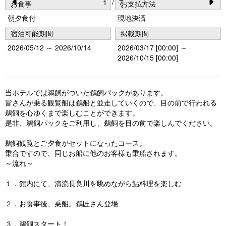
1
/
7
お食事
お支払方法
Pr
N
朝夕食付
現地決済
e
e
宿泊可能期間
掲載期間
vi
xt
2026/05/12 ～ 2026/10/14
2026/03/17 [00:00] ～
o
2026/10/15 [00:00]
u
s
当ホテルでは鵜飼がついた鵜飼パックがあります。
皆さんが乗る観覧船は鵜船と並走していくので、目の前で行われる
鵜飼を心ゆくまで楽しむことができます。
是非、鵜飼パックをご利用し、鵜飼を目の前で楽しんでください。
鵜飼観覧とご夕食がセットになったコース。
乗合ですので、同じお船に他のお客様も乗船されます。
～流れ～
１．館内にて、清流長良川を眺めながら鮎料理を楽しむ
２．お食事後、乗船。鵜匠さん登場
３．鵜飼スタート！