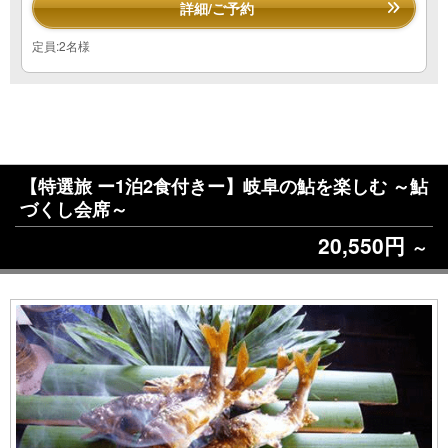
詳細/ご予約
定員:2名様
【特選旅 ー1泊2食付きー】岐阜の鮎を楽しむ ～鮎
づくし会席～
20,550円
～