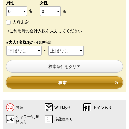
男性
女性
名
名
人数未定
※ご利用時の合計人数を入力してください
※大人1名様あたりの料金
～
検索条件をクリア
検索
禁煙
Wi-Fiあり
トイレあり
シャワー/お風
冷蔵庫あり
呂あり