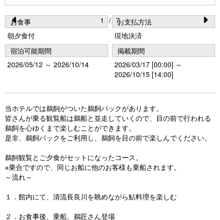
1
/
7
お食事
お支払方法
Pr
N
朝夕食付
現地決済
e
e
宿泊可能期間
掲載期間
vi
xt
2026/05/12 ～ 2026/10/14
2026/03/17 [00:00] ～
o
2026/10/15 [14:00]
u
s
当ホテルでは鵜飼がついた鵜飼パックがあります。
皆さんが乗る観覧船は鵜船と並走していくので、目の前で行われる
鵜飼を心ゆくまで楽しむことができます。
是非、鵜飼パックをご利用し、鵜飼を目の前で楽しんでください。
鵜飼観覧とご夕食がセットになったコース。
※乗合ですので、同じお船に他のお客様も乗船されます。
～流れ～
１．館内にて、清流長良川を眺めながら鮎料理を楽しむ
２．お食事後、乗船。鵜匠さん登場