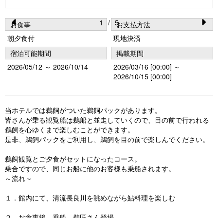
1
/
5
お食事
お支払方法
Pr
N
朝夕食付
現地決済
e
e
宿泊可能期間
掲載期間
vi
xt
2026/05/12 ～ 2026/10/14
2026/03/16 [00:00] ～
o
2026/10/15 [00:00]
u
s
当ホテルでは鵜飼がついた鵜飼パックがあります。
皆さんが乗る観覧船は鵜船と並走していくので、目の前で行われる
鵜飼を心ゆくまで楽しむことができます。
是非、鵜飼パックをご利用し、鵜飼を目の前で楽しんでください。
鵜飼観覧とご夕食がセットになったコース。
乗合ですので、同じお船に他のお客様も乗船されます。
～流れ～
１．館内にて、清流長良川を眺めながら鮎料理を楽しむ
２．お食事後、乗船。鵜匠さん登場