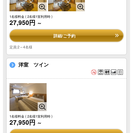
1名様料金
( 2名様1室利用時 )
27,950円
～
詳細/ご予約
定員:2～4名様
洋室 ツイン
1名様料金
( 2名様1室利用時 )
27,950円
～