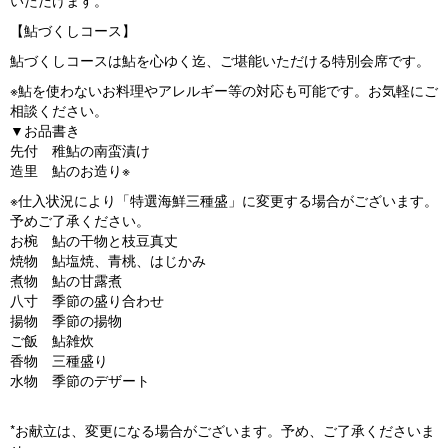
いただけます。
【鮎づくしコース】
鮎づくしコースは鮎を心ゆく迄、ご堪能いただける特別会席です。
※鮎を使わないお料理やアレルギー等の対応も可能です。お気軽にご
相談ください。
▼お品書き
先付 稚鮎の南蛮漬け
造里 鮎のお造り※
※仕入状況により「特選海鮮三種盛」に変更する場合がございます。
予めご了承ください。
お椀 鮎の干物と枝豆真丈
焼物 鮎塩焼、青桃、はじかみ
煮物 鮎の甘露煮
八寸 季節の盛り合わせ
揚物 季節の揚物
ご飯 鮎雑炊
香物 三種盛り
水物 季節のデザート
*お献立は、変更になる場合がございます。予め、ご了承くださいま