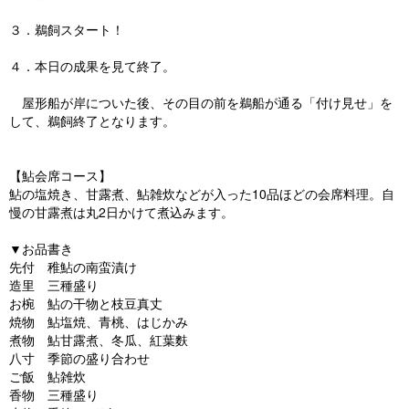
３．鵜飼スタート！
４．本日の成果を見て終了。
屋形船が岸についた後、その目の前を鵜船が通る「付け見せ」を
して、鵜飼終了となります。
【鮎会席コース】
鮎の塩焼き、甘露煮、鮎雑炊などが入った10品ほどの会席料理。自
慢の甘露煮は丸2日かけて煮込みます。
▼お品書き
先付 稚鮎の南蛮漬け
造里 三種盛り
お椀 鮎の干物と枝豆真丈
焼物 鮎塩焼、青桃、はじかみ
煮物 鮎甘露煮、冬瓜、紅葉麩
八寸 季節の盛り合わせ
ご飯 鮎雑炊
香物 三種盛り