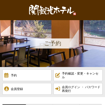
MENU
閉
じ
HOME
る
お料理
お部屋
ご予約
館内施設
小瀬鵜飼
予約確認・変更・キャンセ
予約
アクセス
ル
会員ログイン ・ パスワード
周辺観光
会員登録
再発行
閉じる