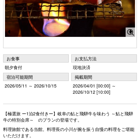
1
/
6
Pr
N
e
e
vi
xt
お食事
お支払方法
o
朝夕食付
現地決済
u
宿泊可能期間
掲載期間
s
2026/05/11 ～ 2026/10/15
2026/04/01 [00:00] ～
2026/10/12 [10:00]
【極選旅 ー1泊2食付きー】岐阜の鮎と飛騨牛を味わう ～鮎と飛騨
牛の特別会席～ のプランの登場です。
料理旅館である当館。料理長の小川が腕を振う自慢の料理をご堪能
いただけます。