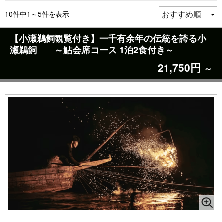
10件中1～5件を表示
【小瀬鵜飼観覧付き】一千有余年の伝統を誇る小
瀬鵜飼 ～鮎会席コース 1泊2食付き～
21,750円
～