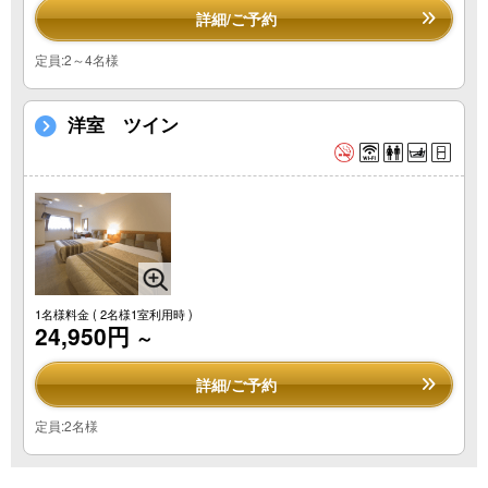
詳細/ご予約
定員:2～4名様
洋室 ツイン
1名様料金
( 2名様1室利用時 )
24,950円
～
詳細/ご予約
定員:2名様