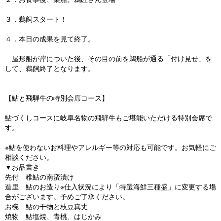
３．鵜飼スタート！
４．本日の成果を見て終了。
屋形船が岸についた後、その目の前を鵜船が通る「付け見せ」を
して、鵜飼終了となります。
【鮎と飛騨牛の特別会席コース】
鮎づくしコースに岐阜名物の飛騨牛もご堪能いただける特別会席で
す。
※鮎を使わないお料理やアレルギー等の対応も可能です。お気軽にご
相談ください。
▼お品書き
先付 稚鮎の南蛮漬け
造里 鮎のお造り※仕入状況により「特選海鮮三種盛」に変更する場
合がございます。予めご了承ください。
お椀 鮎の干物と枝豆真丈
焼物 鮎塩焼、青桃、はじかみ