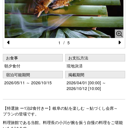
1
/
5
Pr
N
e
e
お食事
お支払方法
vi
xt
朝夕食付
現地決済
o
宿泊可能期間
掲載期間
u
2026/05/11 ～ 2026/10/15
2026/04/01 [00:00] ～
2026/10/12 [10:00]
s
【特選旅 ー1泊2食付きー】岐阜の鮎を楽しむ ～鮎づくし会席～
プランの登場です。
料理旅館である当館。料理長の小川が腕を振う自慢の料理をご堪能