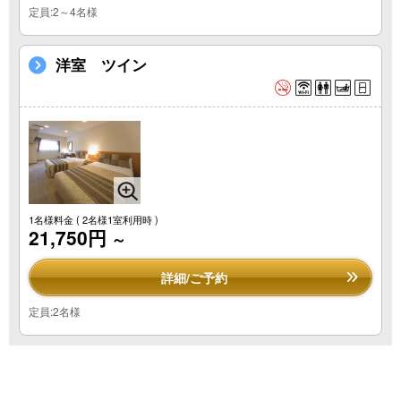
定員:2～4名様
洋室 ツイン
1名様料金
( 2名様1室利用時 )
21,750円
～
詳細/ご予約
定員:2名様