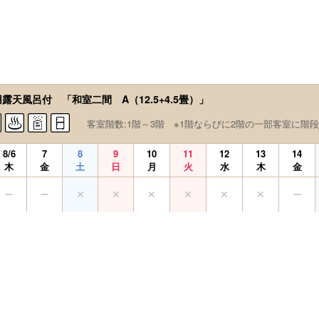
露天風呂付 「和室二間 A（12.5+4.5畳）」
客室階数:1階～3階 ※1階ならびに2階の一部客室に階
8/6
7
8
9
10
11
12
13
14
木
金
土
日
月
火
水
木
金