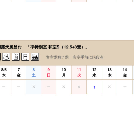
用露天風呂付 「準特別室 和室S（12.5+8畳）」
客室階数:1階 客室手前に階段有
8/6
7
8
9
10
11
12
13
14
木
金
土
日
月
火
水
木
金
1