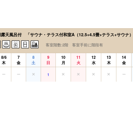
用露天風呂付 「サウナ・テラス付和室A（12.5+4.5畳+テラス+サウナ
客室階数:2階 客室手前に階段有
8/6
7
8
9
10
11
12
13
14
木
金
土
日
月
火
水
木
金
1