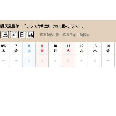
用露天風呂付 「テラス付和室B（12.5畳+テラス）」
客室階数:2階 客室手前に階段有
8/6
7
8
9
10
11
12
13
14
木
金
土
日
月
火
水
木
金