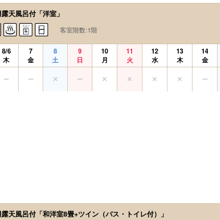
用露天風呂付「洋室」
客室階数:1階
8/6
7
8
9
10
11
12
13
14
木
金
土
日
月
火
水
木
金
用露天風呂付「和洋室8畳+ツイン（バス・トイレ付）」