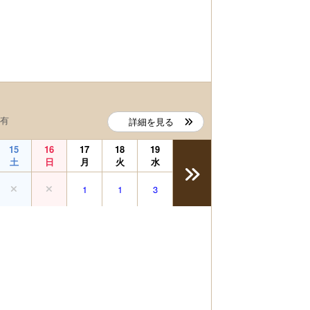
段有
詳細を見る
15
16
17
18
19
土
日
月
火
水
1
1
3