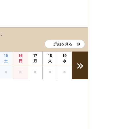
）」
詳細を見る
15
16
17
18
19
土
日
月
火
水