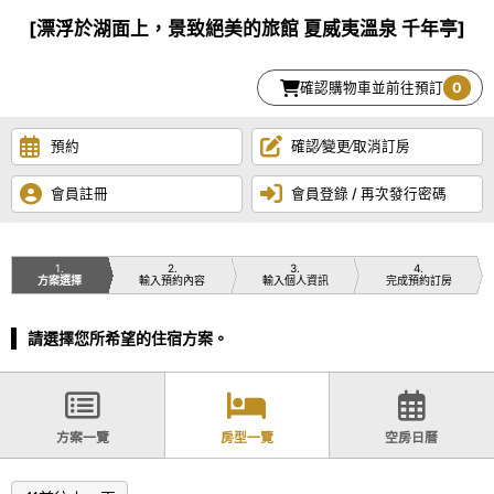
[漂浮於湖面上，景致絕美的旅館 夏威夷溫泉 千年亭]
確認購物車並前往預訂
0
預約
確認∕變更∕取消訂房
會員註冊
會員登錄 / 再次發行密碼
1
2
3
4
方案選擇
輸入預約內容
輸入個人資訊
完成預約訂房
請選擇您所希望的住宿方案。
方案一覽
房型一覽
空房日曆