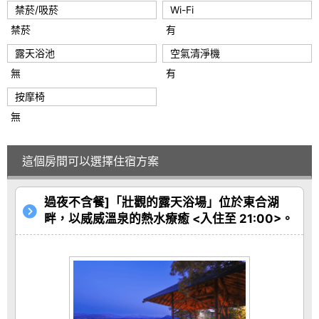
禁菸/吸菸
Wi-Fi
禁菸
有
露天浴池
空氣清淨機
無
有
按摩椅
無
這個房間可以選擇住宿方案
過夜不含餐]「壯觀的露天浴場」位於東合湖
畔，以威威溫泉的熱水療癒 <入住至 21:00>。