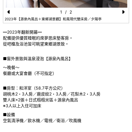
1
/
2
Pr
N
2023年【源泉內風呂＋東鄉湖景觀】和風現代雙床房／夕陽亭
e
e
━2023年翻新開幕━
vi
xt
配備提供優質睡眠的席夢思床墊客房。
從吧檯及浴池皆可眺望東鄉湖景致。
o
u
■窗外景致與溫泉浸泡【源泉內風呂】
s
～晚餐～
餐廳或大宴會廳（不可指定）
■房型：和洋室（58.7平方公尺）
胡桃木2・3人房／鹿皮紋2・3人房／花梨木2・3人房
雙人床×2張＋日式榻榻米區＋源泉內風呂
※3人以上入住可加床
■設備
空氣清淨機／飲水機／電視／衛浴／吹風機