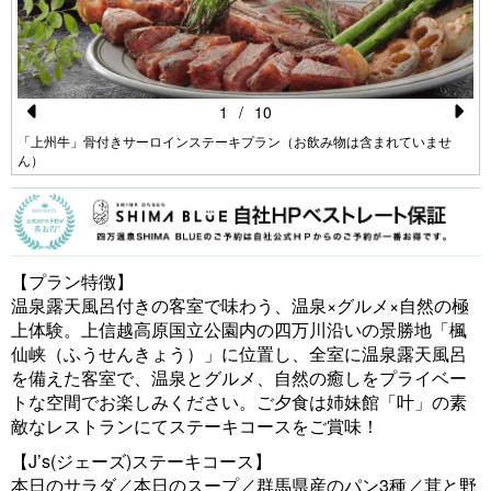
1
/
10
Pr
N
「上州牛」骨付きサーロインステーキプラン（お飲み物は含まれていませ
ん）
e
e
vi
xt
o
u
【プラン特徴】
s
温泉露天風呂付きの客室で味わう、温泉×グルメ×自然の極
上体験。上信越高原国立公園内の四万川沿いの景勝地「楓
仙峡（ふうせんきょう）」に位置し、全室に温泉露天風呂
を備えた客室で、温泉とグルメ、自然の癒しをプライベー
トな空間でお楽しみください。ご夕食は姉妹館「叶」の素
敵なレストランにてステーキコースをご賞味！
【J’s(ジェーズ)ステーキコース】
本日のサラダ／本日のスープ／群馬県産のパン3種／茸と野