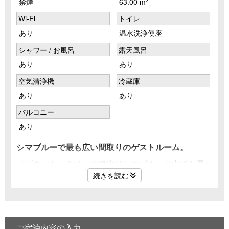
禁煙
63.00 m
Wi-Fi
トイレ
あり
温水洗浄便座
シャワー / お風呂
露天風呂
あり
あり
空気清浄機
冷蔵庫
あり
あり
バルコニー
あり
シマブルーで最も広い間取りのゲストルーム。
メゾネットスタイルの建物はシマブルーの中でも最も
広い63平米。
続きを読む
ブルーを基調とした室内は薪ストーブやミニキッチン
の他、ボルダリングウォールも設置され、開放感たっ
ぷりのBBQテラスからは四万川渓谷がご覧いただけ
ます。
ご宿泊内容の入力