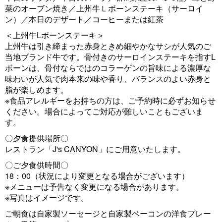
菜のオーブン焼き／上州牛Ｌボーンステーキ（サーロイ
ン）／本日のデザート／コーヒーまたは紅茶
＜上州牛Lボーンステーキ＞
上州牛は引き締まった赤身ときめ細やかなサシが人気のご
当地ブランド牛です。骨付きのサーロインステーキを指すL
ボーンは、骨付ならではのコラーゲンの旨味による濃厚な
味わいが人気で肉本来の味や香り、バランスのよい赤身と
脂が楽しめます。
※食品アレルギーをお持ちの方は、ご予約時に必ずお知らせ
ください。場合によってご対応が難しいこともございま
す。
〇夕食提供場所〇
レストラン「J's CANYON」にご用意いたします。
〇ご夕食供時間〇
18：00（状況により変更となる場合がございます）
※メニューは予告なく変更になる場合があります。
※写真はイメージです。
ご朝食は自家製ソーセージと自家製ベーコンの洋食プレー