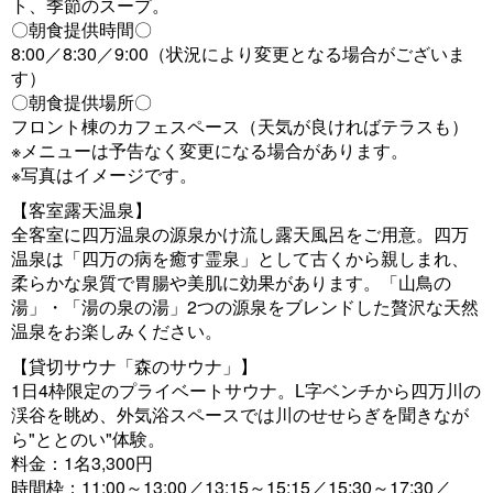
ト、季節のスープ。
〇朝食提供時間〇
8:00／8:30／9:00（状況により変更となる場合がございま
す）
〇朝食提供場所〇
フロント棟のカフェスペース（天気が良ければテラスも）
※メニューは予告なく変更になる場合があります。
※写真はイメージです。
【客室露天温泉】
全客室に四万温泉の源泉かけ流し露天風呂をご用意。四万
温泉は「四万の病を癒す霊泉」として古くから親しまれ、
柔らかな泉質で胃腸や美肌に効果があります。「山鳥の
湯」・「湯の泉の湯」2つの源泉をブレンドした贅沢な天然
温泉をお楽しみください。
【貸切サウナ「森のサウナ」】
1日4枠限定のプライベートサウナ。L字ベンチから四万川の
渓谷を眺め、外気浴スペースでは川のせせらぎを聞きなが
ら"ととのい"体験。
料金：1名3,300円
時間枠：11:00～13:00／13:15～15:15／15:30～17:30／