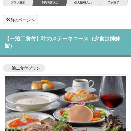
プラン選択
予約内容入力
個人情報入力
予約完了
前のページへ
【一泊二食付】叶のステーキコース（夕食は姉妹
館）
一泊二食付プラン