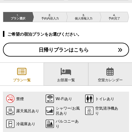
1
2
3
4
プラン選択
予約内容入力
個人情報入力
予約完了
ご希望の宿泊プランをお選びください。
日帰りプランはこちら
プラン一覧
お部屋一覧
空室カレンダー
禁煙
Wi-Fiあり
トイレあり
シャワー/お風
空気清浄機あ
露天風呂あり
呂あり
り
バルコニーあ
冷蔵庫あり
り