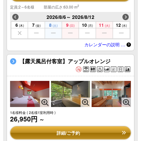
2
定員:2～6名様
部屋の広さ:63.00 m
2026/8/6～ 2026/8/12
6
7
8
9
10
11
12
(木)
(金)
(土)
(日)
(月)
(火)
(水)
カレンダーの説明 …
【露天風呂付客室】アップルオレンジ
1名様料金
( 2名様1室利用時 )
26,950円
～
詳細/ご予約