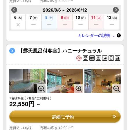
定員:2～4名様
部屋の広さ:39.00 m
2026/8/6～ 2026/8/12
6
7
8
9
10
11
12
(木)
(金)
(土)
(日)
(月)
(火)
(水)
カレンダーの説明 …
【露天風呂付客室】ハニーナチュラル
1名様料金
( 2名様1室利用時 )
22,550円
～
詳細/ご予約
2
定員:2～4名様
部屋の広さ:42.00 m