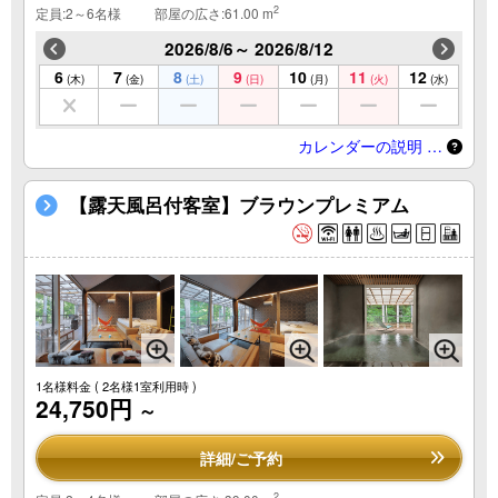
2
定員:2～6名様
部屋の広さ:61.00 m
2026/8/6～ 2026/8/12
6
7
8
9
10
11
12
(木)
(金)
(土)
(日)
(月)
(火)
(水)
カレンダーの説明 …
【露天風呂付客室】ブラウンプレミアム
1名様料金
( 2名様1室利用時 )
24,750円
～
詳細/ご予約
2