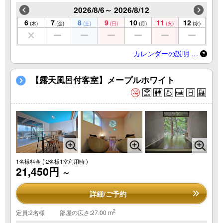
2026/8/6～ 2026/8/12
6
7
8
9
10
11
12
(木)
(金)
(土)
(日)
(月)
(火)
(水)
カレンダーの説明 …
【露天風呂付客室】メープルホワイト
1名様料金
( 2名様1室利用時 )
21,450円
～
詳細/ご予約
2
定員:2名様
部屋の広さ:27.00 m