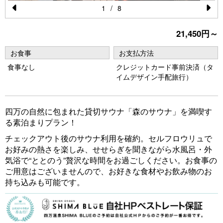
1
/
8
Pr
N
21,450円～
e
e
vi
xt
お食事
お支払方法
o
食事なし
クレジットカード事前決済（タ
イムデザイン手配旅行）
u
s
四万の自然に包まれた貸切サウナ「森のサウナ」を満喫す
る素泊まりプラン！
チェックアウト後のサウナ利用を確約。セルフロウリュで
お好みの熱さを楽しみ、せせらぎを聞きながら水風呂・外
気浴で“ととのう”贅沢な時間をお過ごしください。お食事の
ご用意はございませんので、お好きな食材やお飲み物のお
持ち込みも可能です。