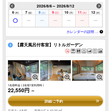
2026/8/6～ 2026/8/12
6
7
8
9
10
11
12
(木)
(金)
(土)
(日)
(月)
(火)
(水)
カレンダーの説明 …
【露天風呂付客室】リトルガーデン
1名様料金
( 2名様1室利用時 )
22,550円
～
詳細/ご予約
2
定員:2～4名様
部屋の広さ:42.00 m