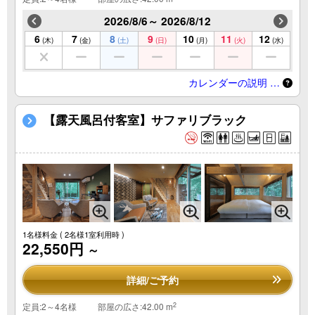
2026/8/6～ 2026/8/12
6
7
8
9
10
11
12
(木)
(金)
(土)
(日)
(月)
(火)
(水)
カレンダーの説明 …
【露天風呂付客室】サファリブラック
1名様料金
( 2名様1室利用時 )
22,550円
～
詳細/ご予約
2
定員:2～4名様
部屋の広さ:42.00 m