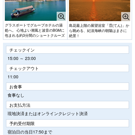
グラスボートでグループホテルの湯
島花最上階の展望浴室「霑(てん)」か
処へ。 心地よい潮風と波音のBGMに
ら眺める、紀淡海峡の朝陽はまさに
包まれる約3分間のショートクルーズ
絶景！
チェックイン
15:00 ～ 23:00
チェックアウト
11:00
お食事
食事なし
お支払方法
現地決済またはオンラインクレジット決済
予約受付期限
宿泊日の当日17:50まで