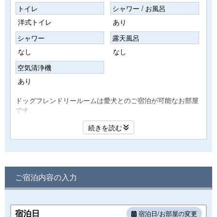
トイレ
シャワー / お風呂
洋式トイレ
あり
シャワー
露天風呂
なし
なし
空気清浄機
あり
ドッグフレンドリールームは愛犬とのご宿泊が可能なお部屋
です。
■お部屋はセミダブルベッド2台とキングベッド1台の禁煙室
続きを読む
です。
■禁煙室
※喫煙の場合は2Fグリーンラウンジ(喫煙室)をご利用くださ
い
ご宿泊内容の入力
■ネット接続無料（WiFi）※一部繋がりにくい場合有り
【愛犬のご滞在について】
・下記URL先のページより、『ドッグフレンドリールーム利
宿泊日
宿泊日/お部屋の変更
用規約兼宿泊滞在同意書』の滞在条件（体重・体高・犬種・