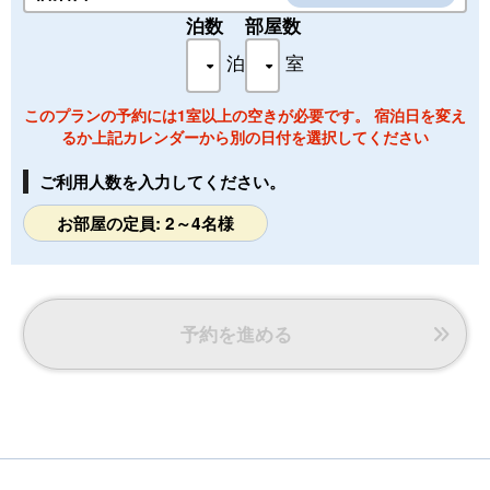
その他の条件）をご確認の上、同意が必要です。
泊数
部屋数
・下記URL先のページの申込フォームにて『必要事項の入
泊
室
力』と『狂犬病予防注射済証（有効期限内に限る）及び5種
以上の混合ワクチン注射の接種証明書（接種後2週間以上1年
未満に限る）』の写真もしくはスキャンしたデジタルデータ
このプランの予約には1室以上の空きが必要です。 宿泊日を変え
をお送りください。
るか上記カレンダーから別の日付を選択してください
・同伴可能な犬は1室あたり2頭まで。1頭目の宿泊料は客室
料金に含まれます。2頭目は1泊につき2,200円（税込）を申
ご利用人数を入力してください。
し受けます。
・宿泊予約の際に頭数と犬種をお教えください。また、ご予
お部屋の定員: 2～4名様
約後に下記URL先のページの申込フォームにて1頭ずつ申請
が必要となります。
・滞在条件の範囲外の場合はご宿泊をお受け致しかねますの
で予めご了承ください。
・フロントロビー、レストラン、大浴場、他フロア等のパブ
予約を進める
リックスペースや他客室へはお連れ頂けません。
・ただし、ナチュラルカフェ 南風花（はいばな）、エレベー
ター（1～2F）は、キャリーケースに愛犬を入れてご利用頂
けます。
・ワンちゃん用のお食事、リード、カラー、トイレ用品、遊
びなれた玩具をご持参ください。
https://www.shimahana.com/dogfriendly_form/