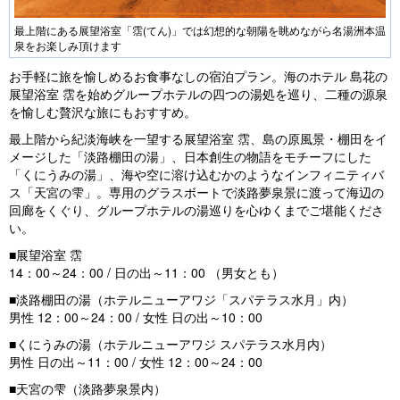
最上階にある展望浴室「霑(てん)」では幻想的な朝陽を眺めながら名湯洲本温
泉をお楽しみ頂けます
お手軽に旅を愉しめるお食事なしの宿泊プラン。海のホテル 島花の
展望浴室 霑を始めグループホテルの四つの湯処を巡り、二種の源泉
を愉しむ贅沢な旅にもおすすめ。
最上階から紀淡海峡を一望する展望浴室 霑、島の原風景・棚田をイ
メージした「淡路棚田の湯」、日本創生の物語をモチーフにした
「くにうみの湯」、海や空に溶け込むかのようなインフィニティバ
ス「天宮の雫」。専用のグラスボートで淡路夢泉景に渡って海辺の
回廊をくぐり、グループホテルの湯巡りを心ゆくまでご堪能くださ
い。
■展望浴室 霑
14：00～24：00 / 日の出～11：00 （男女とも）
■淡路棚田の湯（ホテルニューアワジ「スパテラス水月」内）
男性 12：00～24：00 / 女性 日の出～10：00
■くにうみの湯（ホテルニューアワジ スパテラス水月内）
男性 日の出～11：00 / 女性 12：00～24：00
■天宮の雫（淡路夢泉景内）