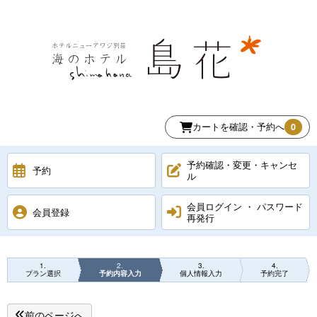
カートを確認・予約へ
0
予約確認・変更・キャンセ
予約
ル
会員ログイン ・ パスワード
会員登録
再発行
1
2
3
4
プラン選択
予約内容入力
個人情報入力
予約完了
前のページへ