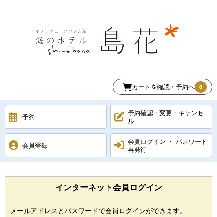
カートを確認・予約へ
0
予約確認・変更・キャンセ
予約
ル
会員ログイン ・ パスワード
会員登録
再発行
インターネット会員ログイン
メールアドレスとパスワードで会員ログインができます。