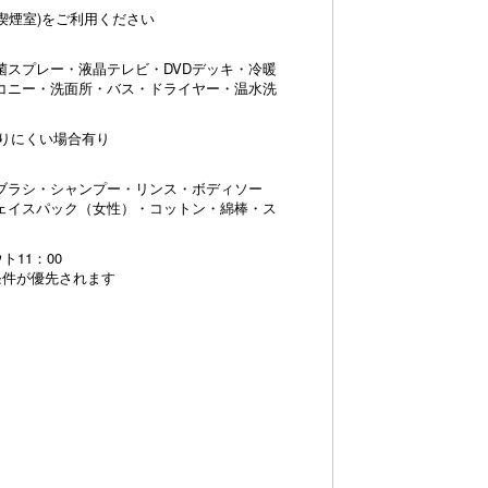
喫煙室)をご利用ください
菌スプレー・液晶テレビ・DVDデッキ・冷暖
コニー・洗面所・バス・ドライヤー・温水洗
がりにくい場合有り
ブラシ・シャンプー・リンス・ボディソー
ェイスパック（女性）・コットン・綿棒・ス
ト11：00
条件が優先されます