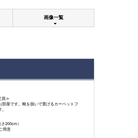
画像一覧
定員≫
お部屋です。靴を脱いで寛げるカーペットフ
す。
さ200cm）
ご用意