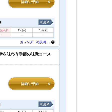
詳細/ご予約
3
次週
12
13
)
山の日
(水)
(木)
カレンダーの説明 …
の幸を味わう季節の味覚コース
詳細/ご予約
1
次週
10
11