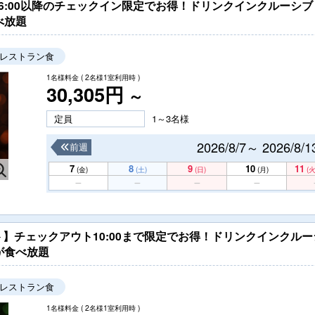
6:00以降のチェックイン限定でお得！ドリンクインクルーシ
べ放題
レストラン食
1名様料金
( 2名様1室利用時 )
30,305円
～
定員
1～3名様
2026/8/7～ 2026/8/1
前週
7
8
9
10
11
(金)
(土)
(日)
(月)
(火
】チェックアウト10:00まで限定でお得！ドリンクインクル
が食べ放題
レストラン食
1名様料金
( 2名様1室利用時 )