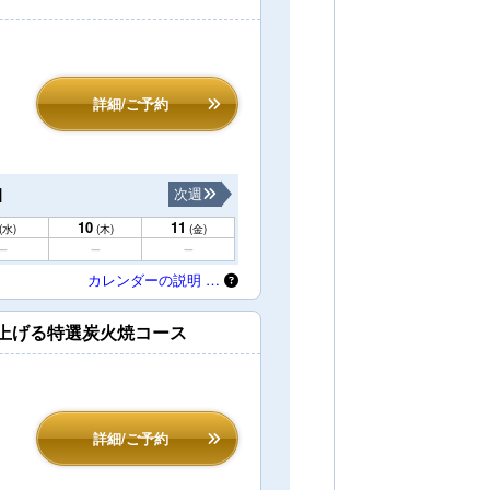
詳細/ご予約
1
次週
10
11
(水)
(木)
(金)
カレンダーの説明 …
き上げる特選炭火焼コース
詳細/ご予約