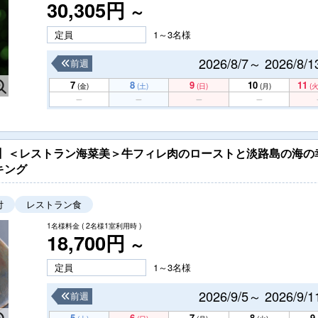
30,305円
～
定員
1～3名様
2026/8/7～ 2026/8/1
前週
7
8
9
10
11
(金)
(土)
(日)
(月)
(火
）】＜レストラン海菜美＞牛フィレ肉のローストと淡路島の海
キング
付
レストラン食
1名様料金
( 2名様1室利用時 )
18,700円
～
定員
1～3名様
2026/9/5～ 2026/9/1
前週
5
6
7
8
9