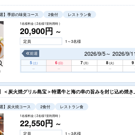
選】季節の味覚コース
2食付
レストラン食
1名様料金
( 2名様1室利用時 )
20,900円
～
定員
1～3名様
2026/9/5～ 2026/9/1
前週
5
6
7
8
9
(土)
(日)
(月)
(火)
ジ
）】＜炭火焼グリル島宝＞特選牛と海の幸の旨みを封じ込め焼
選】炭火焼コース
2食付
レストラン食
1名様料金
( 2名様1室利用時 )
22,550円
～
定員
1～3名様