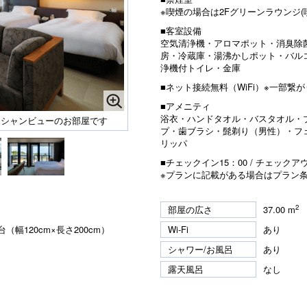
※喫煙の場合は2Fグリーンラウンジ(
■客室設備
空気清浄機・アロマポット・消臭除
房・冷蔵庫・湯沸かしポット・バル
浄機付トイレ・金庫
■ネット接続無料（WiFi）※一部繋
■アメニティ
浴衣・ハンドタオル・バスタオル・
ーシャンビューのお部屋です
プ・歯ブラシ・髭剃り（男性）・フ
リッパ
■チェックイン15：00 / チェックアウ
※プランに記載がある場合はプラン
2
部屋の広さ
37.00 m
（幅120cm×長さ200cm）
Wi-Fi
あり
シャワー/お風呂
あり
露天風呂
なし