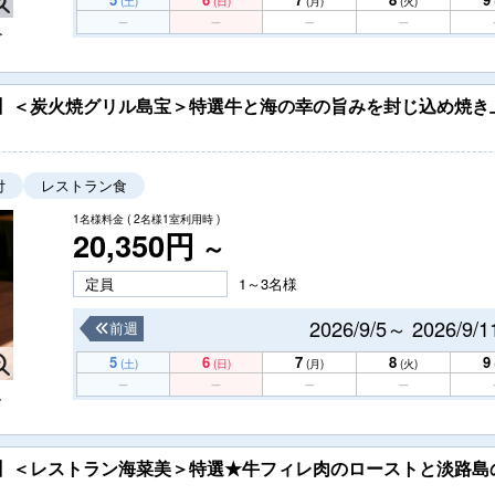
(土)
(日)
(月)
(火)
≫
）】＜炭火焼グリル島宝＞特選牛と海の幸の旨みを封じ込め焼き
付
レストラン食
1名様料金
( 2名様1室利用時 )
20,350円
～
定員
1～3名様
2026/9/5～ 2026/9/1
前週
5
6
7
8
9
(土)
(日)
(月)
(火)
し
）】＜レストラン海菜美＞特選★牛フィレ肉のローストと淡路