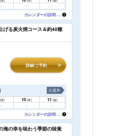
(水)
(木)
(金)
カレンダーの説明 …
上げる炭火焼コース＆約40種
詳細/ご予約
1
次週
10
11
(水)
(木)
(金)
カレンダーの説明 …
島の海の幸を味わう季節の味覚