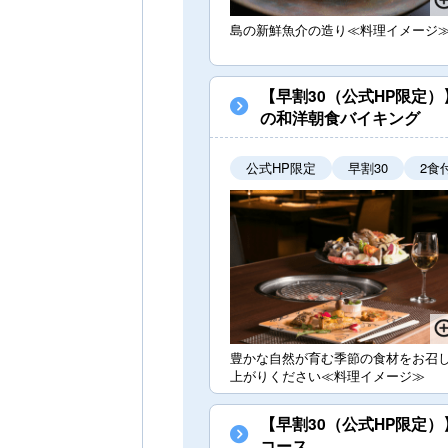
島の新鮮魚介の造り≪料理イメージ
【早割30（公式HP限定
の和洋朝食バイキング
公式HP限定
早割30
2食
豊かな自然が育む季節の食材をお召
上がりください≪料理イメージ≫
【早割30（公式HP限定
コース