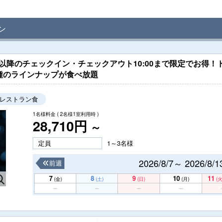
ン
00以降のチェックイン・チェックアウト10:00まで限定でお得
種のラインナップが食べ放題
レストラン食
1名様料金
( 2名様1室利用時 )
28,710円
～
定員
1～3名様
2026/8/7～ 2026/8/1
前週
7
8
9
10
11
(金)
(土)
(日)
(月)
(火