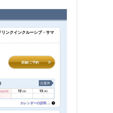
！ドリンクインクルーシブ・サマ
詳細/ご予約
3
次週
12
13
)
山の日
(水)
(木)
カレンダーの説明 …