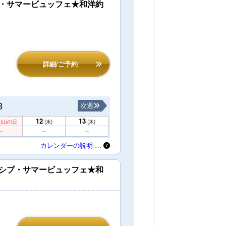
ブ・サマービュッフェ★和洋約
詳細/ご予約
3
次週
12
13
)
山の日
(水)
(木)
カレンダーの説明 …
ーシブ・サマービュッフェ★和