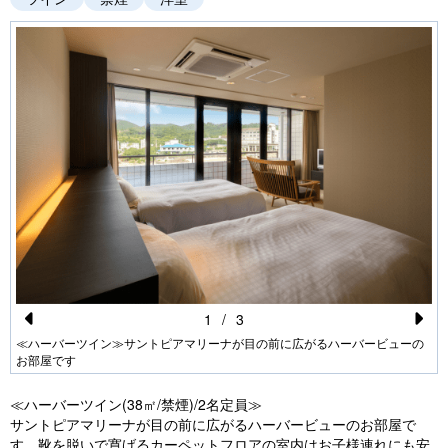
1
/
3
Pr
N
≪ハーバーツイン≫サントピアマリーナが目の前に広がるハーバービューの
お部屋です
e
e
vi
xt
≪ハーバーツイン(38㎡/禁煙)/2名定員≫
サントピアマリーナが目の前に広がるハーバービューのお部屋で
o
す。靴を脱いで寛げるカーペットフロアの室内はお子様連れにも安