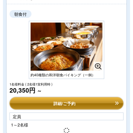
朝食付
約40種類の和洋朝食バイキング（一例）
1名様料金
( 2名様1室利用時 )
20,350円
～
詳細/ご予約
定員
1～2名様