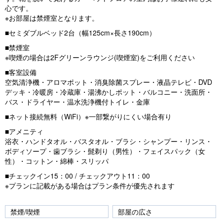
u
心です。
※お部屋は禁煙室となります。
s
■セミダブルベッド2台（幅125cm×長さ190cm）
■禁煙室
※喫煙の場合は2Fグリーンラウンジ(喫煙室)をご利用ください
■客室設備
空気清浄機・アロマポット・消臭除菌スプレー・液晶テレビ・DVD
デッキ・冷暖房・冷蔵庫・湯沸かしポット・バルコニー・洗面所・
バス・ドライヤー・温水洗浄機付トイレ・金庫
■ネット接続無料（WiFi）※一部繋がりにくい場合有り
■アメニティ
浴衣・ハンドタオル・バスタオル・ブラシ・シャンプー・リンス・
ボディソープ・歯ブラシ・髭剃り（男性）・フェイスパック（女
性）・コットン・綿棒・スリッパ
■チェックイン15：00 / チェックアウト11：00
※プランに記載がある場合はプラン条件が優先されます
禁煙/喫煙
部屋の広さ