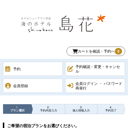
カートを確認・予約へ
0
予約確認・変更・キャンセ
予約
ル
会員ログイン ・ パスワード
会員登録
再発行
1
2
3
4
プラン選択
予約内容入力
個人情報入力
予約完了
ご希望の宿泊プランをお選びください。