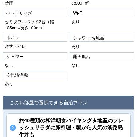
2
禁煙
38.00 m
ベッドサイズ
Wi-Fi
セミダブルベッド2台（幅
あり
125cm×長さ190cm）
トイレ
シャワー/お風呂
洋式トイレ
あり
シャワー
露天風呂
なし
なし
空気清浄機
あり
このお部屋で選択できる宿泊プラン
約40種類の和洋朝食バイキング★地産のフレ
ッシュサラダに卵料理・朝から人気の淡路島
牛丼も