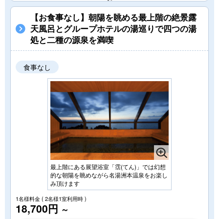
【お食事なし】朝陽を眺める最上階の絶景露
天風呂とグループホテルの湯巡りで四つの湯
処と二種の源泉を満喫
食事なし
最上階にある展望浴室「霑(てん)」では幻想
的な朝陽を眺めながら名湯洲本温泉をお楽し
み頂けます
1名様料金
( 2名様1室利用時 )
18,700円
～