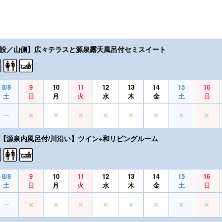
新設／山側】広々テラスと源泉露天風呂付セミスイート
8/8
9
10
11
12
13
14
15
16
土
日
月
火
水
木
金
土
日
装【源泉内風呂付/川沿い】ツイン+和リビングルーム
8/8
9
10
11
12
13
14
15
16
土
日
月
火
水
木
金
土
日