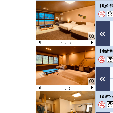
Pr
N
【別館/
e
e
vi
xt
o
u
s
1
/
3
Pr
N
【東館/
e
e
vi
xt
o
u
s
1
/
3
Pr
N
【別館/
e
e
vi
xt