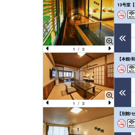
Pr
N
13号室
e
e
vi
xt
o
u
s
1
/
3
Pr
N
【本館/
e
e
vi
xt
o
u
s
1
/
3
Pr
N
【別館/
e
e
vi
xt