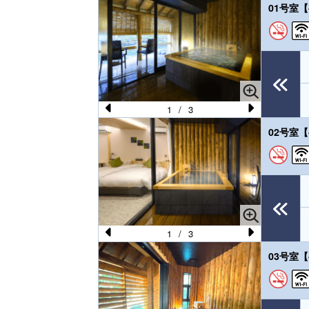
Pr
N
01号室
e
e
vi
xt
o
u
s
1
/
3
Pr
N
02号室
e
e
vi
xt
o
u
s
1
/
3
Pr
N
03号室
e
e
vi
xt