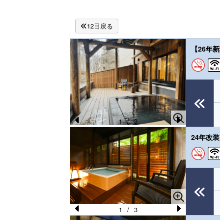
12日戻る
【26年
1
/
3
Pr
N
24年改
e
e
vi
xt
o
u
s
1
/
3