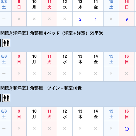
8/8
9
10
11
12
13
14
15
16
土
日
月
火
水
木
金
土
日
2
1
9
二間続き洋洋室】角部屋４ベッド（洋室＋洋室）55平米
8/8
9
10
11
12
13
14
15
16
土
日
月
火
水
木
金
土
日
二間続き和洋室】角部屋 ツイン＋和室10畳
8/8
9
10
11
12
13
14
15
16
土
日
月
火
水
木
金
土
日