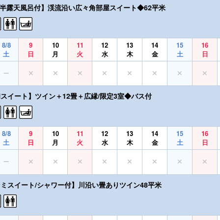
【半露天風呂付】渓流沿い広々角部屋スイート◆62平米
8/8
9
10
11
12
13
14
15
16
土
日
月
火
水
木
金
土
日
和スイート】ツイン＋12畳＋広縁/限定3室◆バス付
8/8
9
10
11
12
13
14
15
16
土
日
月
火
水
木
金
土
日
セミスイート/シャワー付】川沿い畳ありツイン48平米