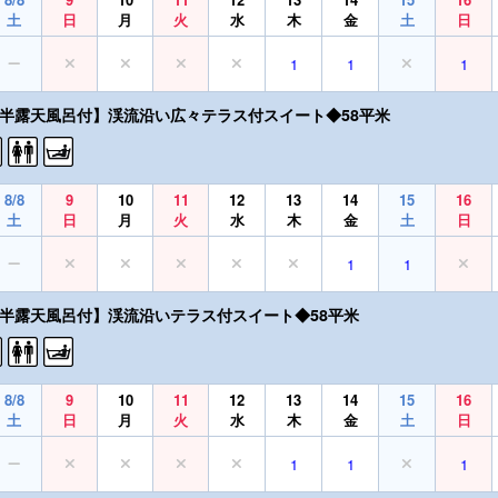
土
日
月
火
水
木
金
土
日
1
1
1
【半露天風呂付】渓流沿い広々テラス付スイート◆58平米
8/8
9
10
11
12
13
14
15
16
土
日
月
火
水
木
金
土
日
1
1
【半露天風呂付】渓流沿いテラス付スイート◆58平米
8/8
9
10
11
12
13
14
15
16
土
日
月
火
水
木
金
土
日
1
1
1