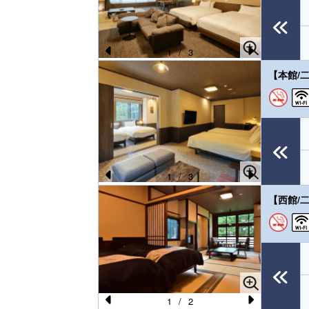
o
u
s
1
/
3
Pr
N
【本館/
e
e
vi
xt
o
u
s
1
/
3
Pr
N
【西館/
e
e
vi
xt
o
u
s
1
/
2