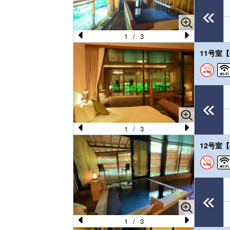
o
u
s
1
/
3
Pr
N
11号室
e
e
vi
xt
o
u
s
1
/
3
Pr
N
12号室
e
e
vi
xt
o
u
s
1
/
3