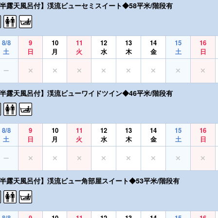
【半露天風呂付】渓流ビューセミスイート◆58平米/階段有
8/8
9
10
11
12
13
14
15
16
土
日
月
火
水
木
金
土
日
【半露天風呂付】渓流ビューワイドツイン◆46平米/階段有
8/8
9
10
11
12
13
14
15
16
土
日
月
火
水
木
金
土
日
【半露天風呂付】渓流ビュー角部屋スイート◆53平米/階段有
8/8
9
10
11
12
13
14
15
16