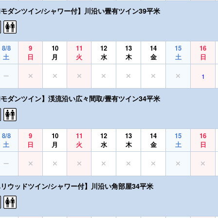
和モダンツイン/シャワー付】川沿い畳有ツイン39平米
8/8
9
10
11
12
13
14
15
16
土
日
月
火
水
木
金
土
日
1
和モダンツイン】渓流沿い広々間取/畳有ツイン34平米
8/8
9
10
11
12
13
14
15
16
土
日
月
火
水
木
金
土
日
ハリウッドツイン/シャワー付】川沿い角部屋34平米