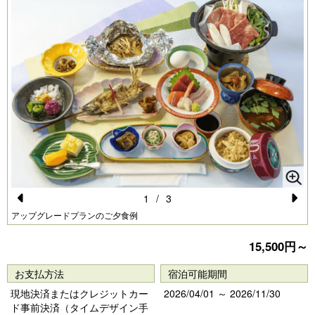
1
/
3
Pr
N
アップグレードプランのご夕食例
e
e
15,500円～
vi
xt
お支払方法
宿泊可能期間
o
現地決済またはクレジットカー
2026/04/01 ～ 2026/11/30
u
ド事前決済（タイムデザイン手