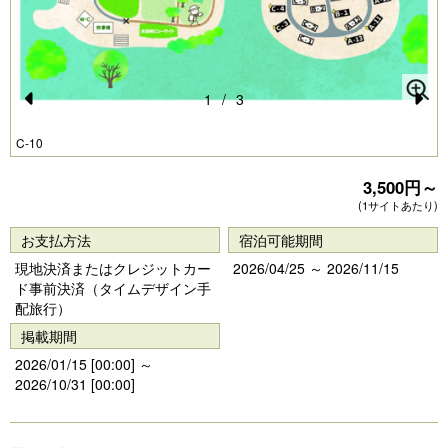
1
/
3
Pr
N
C-10
e
e
vi
xt
3,500円～
(1サイトあたり)
o
u
お支払方法
宿泊可能期間
現地決済またはクレジットカー
2026/04/25 ～ 2026/11/15
s
ド事前決済（タイムデザイン手
配旅行）
掲載期間
2026/01/15 [00:00] ～
2026/10/31 [00:00]