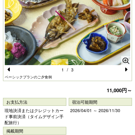
1
/
3
Pr
N
ベーシックプランのご夕食例
e
e
11,000円～
vi
xt
お支払方法
宿泊可能期間
o
現地決済またはクレジットカー
2026/04/01 ～ 2026/11/30
u
ド事前決済（タイムデザイン手
s
配旅行）
掲載期間