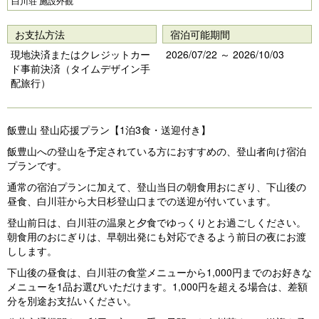
Pr
N
白川荘 施設外観
e
e
お支払方法
宿泊可能期間
vi
xt
現地決済またはクレジットカー
2026/07/22 ～ 2026/10/03
o
ド事前決済（タイムデザイン手
配旅行）
u
s
飯豊山 登山応援プラン【1泊3食・送迎付き】
飯豊山への登山を予定されている方におすすめの、登山者向け宿泊
プランです。
通常の宿泊プランに加えて、登山当日の朝食用おにぎり、下山後の
昼食、白川荘から大日杉登山口までの送迎が付いています。
登山前日は、白川荘の温泉と夕食でゆっくりとお過ごしください。
朝食用のおにぎりは、早朝出発にも対応できるよう前日の夜にお渡
しします。
下山後の昼食は、白川荘の食堂メニューから1,000円までのお好きな
メニューを1品お選びいただけます。1,000円を超える場合は、差額
分を別途お支払いください。