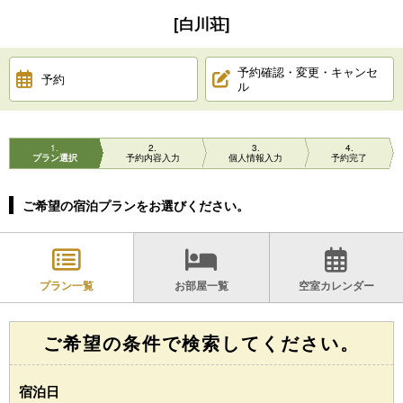
[白川荘]
予約確認・変更・キャンセ
予約
ル
1
2
3
4
プラン選択
予約内容入力
個人情報入力
予約完了
ご希望の宿泊プランをお選びください。
プラン一覧
お部屋一覧
空室カレンダー
ご希望の条件で検索してください。
宿泊日