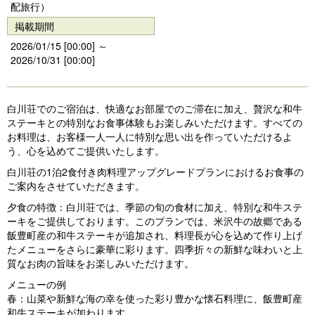
s
配旅行）
掲載期間
2026/01/15 [00:00] ～
2026/10/31 [00:00]
白川荘でのご宿泊は、快適なお部屋でのご滞在に加え、贅沢な和牛
ステーキとの特別なお食事体験もお楽しみいただけます。すべての
お料理は、お客様一人一人に特別な思い出を作っていただけるよ
う、心を込めてご提供いたします。
白川荘の1泊2食付き肉料理アップグレードプランにおけるお食事の
ご案内をさせていただきます。
夕食の特徴：白川荘では、季節の旬の食材に加え、特別な和牛ステ
ーキをご提供しております。このプランでは、米沢牛の故郷である
飯豊町産の和牛ステーキが追加され、料理長が心を込めて作り上げ
たメニューをさらに豪華に彩ります。四季折々の新鮮な味わいと上
質なお肉の旨味をお楽しみいただけます。
メニューの例
春：山菜や新鮮な海の幸を使った彩り豊かな懐石料理に、飯豊町産
和牛ステーキが加わります