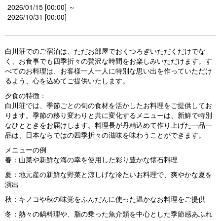
2026/01/15 [00:00] ～
2026/10/31 [00:00]
白川荘でのご宿泊は、ただお部屋でおくつろぎいただくだけでな
く、お食事でも四季折々の贅沢な時間をお楽しみいただけます。す
べてのお料理は、お客様一人一人に特別な思い出を作っていただけ
るよう、心を込めてご提供いたします。
夕食の特徴：
白川荘では、季節ごとの旬の食材を活かしたお料理をご提供してお
ります。季節の移り変わりと共に変化するメニューは、新鮮で特別
なひとときをお届けします。料理長が丹精込めて作り上げた一品一
品は、日本ならではの四季折々の滋味を味わうことができます。
メニューの例
春：山菜や新鮮な海の幸を使用した彩り豊かな懐石料理
夏：地元産の新鮮な野菜と涼しげな冷たいお料理で、爽やかな夏を
演出
秋：キノコや秋の味覚をふんだんに使った温かなお料理をご提供
冬：熱々の鍋料理や、脂の乗った魚介類を中心とした季節感あふれ