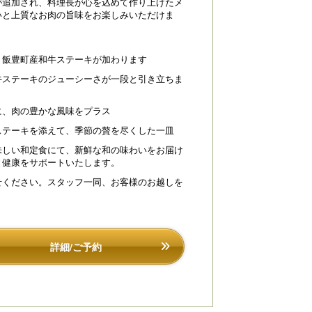
が追加され、料理長が心を込めて作り上げたメ
川荘 施設外観
アップグレードプラ
いと上質なお肉の旨味をお楽しみいただけま
、飯豊町産和牛ステーキが加わります
牛ステーキのジューシーさが一段と引き立ちま
に、肉の豊かな風味をプラス
ステーキを添えて、季節の贅を尽くした一皿
味しい和定食にて、新鮮な和の味わいをお届け
と健康をサポートいたします。
せください。スタッフ一同、お客様のお越しを
詳細/ご予約