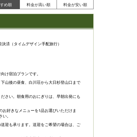
すめ順
料金が高い順
料金が安い順
前決済（タイムデザイン手配旅行）
者向け宿泊プランです。
、下山後の昼食、白川荘から大日杉登山口まで
ください。朝食用のおにぎりは、早朝出発にも
でのお好きなメニューを1品お選びいただけま
さい。
ーシックプランのご夕食例
白川荘 施設外観
の送迎も承ります。送迎をご希望の場合は、ご