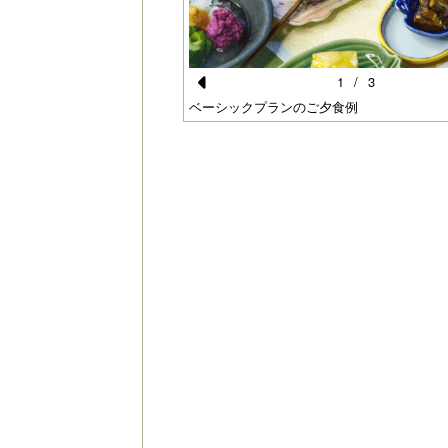
1
/
3
Pr
ベーシックプランのご夕食例
e
vi
o
u
s