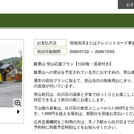
おす
お支払方法
現地決済またはクレジットカード事
宿泊可能期間
2026/07/22 ～ 2026/10/03
飯豊山 登山応援プラン【1泊3食・送迎付き】
飯豊山への登山を予定されている方におすすめの、登山
通常の宿泊プランに加えて、登山当日の朝食用おにぎり
の送迎が付いています。
登山前日は、白川荘の温泉と夕食でゆっくりとお過ごし
対応できるよう前日の夜にお渡しします。
下山後の昼食は、白川荘の食堂メニューから1,000円ま
す。1,000円を超える場合は、差額分を別途お支払いくだ
N
107号室
ベ
公共交通機関をご利用の方は、手ノ子駅から白川荘まで
e
予約時に到着予定時刻などをお知らせください。