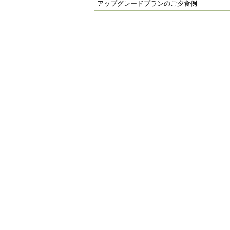
Pr
アップグレードプランのご夕食例
e
vi
o
u
s