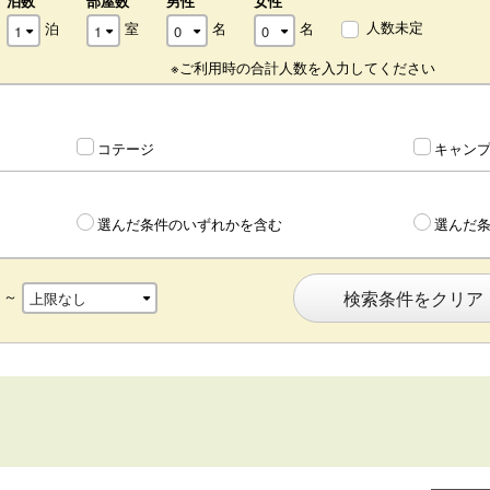
泊数
部屋数
男性
女性
人数未定
泊
室
名
名
※ご利用時の合計人数を入力してください
コテージ
キャン
選んだ条件のいずれかを含む
選んだ
～
検索条件をクリア