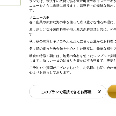
N
ランでは、米沢牛の故郷である飯豊町産の和牛ステーキ
ご朝食例
白
ニューをさらに豪華に彩ります。四季折々の新鮮な味わ
e
す。
xt
メニューの例
春：山菜や新鮮な海の幸を使った彩り豊かな懐石料理に
夏：涼しげな冷製肉料理や地元産の新鮮野菜と共に、和
す
秋：秋の味覚とキノコをふんだんに使った温かなお料理
冬：脂の乗った魚介類を中心とした献立に、豪華な和牛
朝食の特徴：朝には、地元の食材を使ったシンプルで美
します。新しい一日の始まりを豊かにする朝食で、美味
ご予約やご質問がございましたら、お気軽にお問い合わ
心よりお待ちしております。
このプランで選択できるお部屋