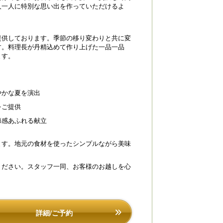
人一人に特別な思い出を作っていただけるよ
提供しております。季節の移り変わりと共に変
す。料理長が丹精込めて作り上げた一品一品
川荘 施設外観
ベーシックプランの
ます。
やかな夏を演出
をご提供
節感あふれる献立
ます。地元の食材を使ったシンプルながら美味
ください。スタッフ一同、お客様のお越しを心
詳細/ご予約