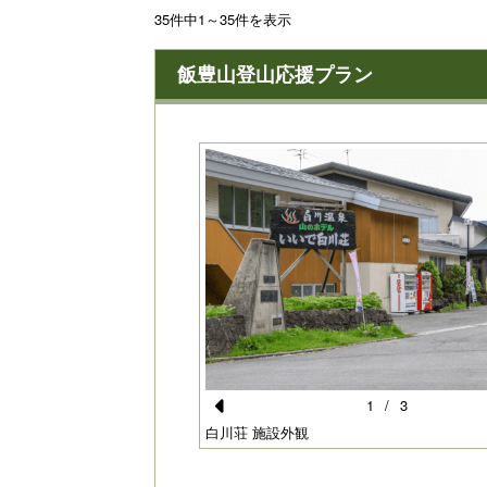
35件中1～35件を表示
飯豊山登山応援プラン
1
/
3
Pr
例
白川荘 施設外観
e