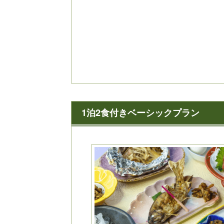
vi
o
u
s
1泊2食付きベーシックプラン