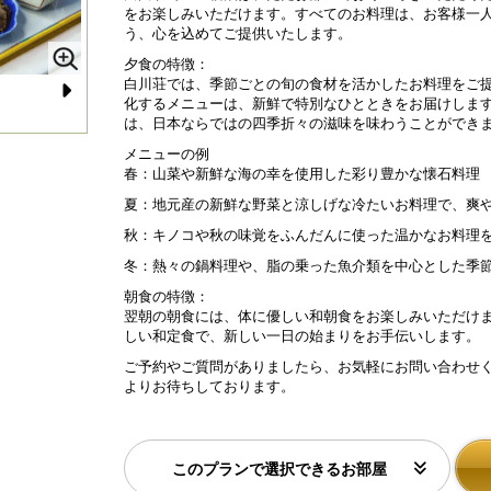
をお楽しみいただけます。すべてのお料理は、お客様一
う、心を込めてご提供いたします。
夕食の特徴：
白川荘では、季節ごとの旬の食材を活かしたお料理をご
化するメニューは、新鮮で特別なひとときをお届けしま
N
ご朝食例
白
は、日本ならではの四季折々の滋味を味わうことができ
e
メニューの例
春：山菜や新鮮な海の幸を使用した彩り豊かな懐石料理
xt
夏：地元産の新鮮な野菜と涼しげな冷たいお料理で、爽
秋：キノコや秋の味覚をふんだんに使った温かなお料理
冬：熱々の鍋料理や、脂の乗った魚介類を中心とした季
朝食の特徴：
翌朝の朝食には、体に優しい和朝食をお楽しみいただけ
しい和定食で、新しい一日の始まりをお手伝いします。
ご予約やご質問がありましたら、お気軽にお問い合わせ
よりお待ちしております。
このプランで選択できるお部屋