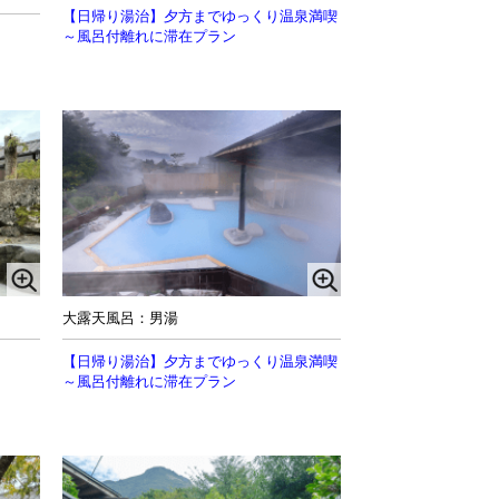
【日帰り湯治】夕方までゆっくり温泉満喫
～風呂付離れに滞在プラン
大露天風呂：男湯
【日帰り湯治】夕方までゆっくり温泉満喫
～風呂付離れに滞在プラン