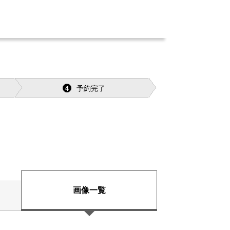
予約完了
4
画像一覧