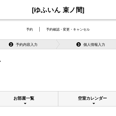
[ゆふいん 束ノ間]
予約
予約確認・変更・キャンセル
予約内容入力
個人情報入力
2
3
。
お部屋一覧
空室カレンダー