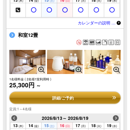
(木)
(金)
(土)
(日)
(月)
(火)
(水)
カレンダーの説明 …
和室12畳
1名様料金
( 2名様1室利用時 )
25,300円
～
詳細/ご予約
定員:1～4名様
2026/8/13～ 2026/8/19
13
14
15
16
17
18
19
(木)
(金)
(土)
(日)
(月)
(火)
(水)