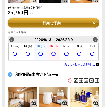
1名様料金
( 1名様1室利用時 )
25,750円
～
詳細/ご予約
定員:1～4名様
2026/8/13～ 2026/8/19
13
14
15
16
17
18
19
(木)
(金)
(土)
(日)
(月)
(火)
(水)
カレンダーの説明 …
和室9畳■由布岳ビュー■