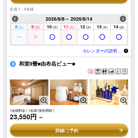
定員:1～4名様
2026/8/8～ 2026/8/14
8
9
10
11
12
13
14
(土)
(日)
(月)
(火)
(水)
(木)
(金)
カレンダーの説明 …
和室9畳■由布岳ビュー■
1名様料金
( 1名様1室利用時 )
23,550円
～
詳細/ご予約