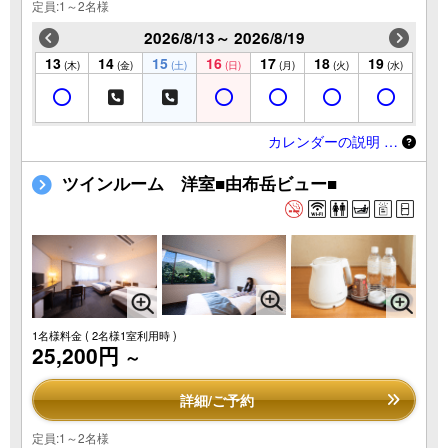
定員:1～2名様
2026/8/13～ 2026/8/19
13
14
15
16
17
18
19
(木)
(金)
(土)
(日)
(月)
(火)
(水)
カレンダーの説明 …
ツインルーム 洋室■由布岳ビュー■
1名様料金
( 2名様1室利用時 )
25,200円
～
詳細/ご予約
定員:1～2名様