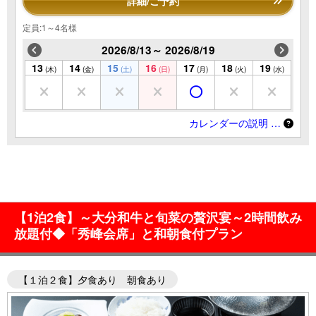
詳細/ご予約
定員:1～4名様
2026/8/13～ 2026/8/19
13
14
15
16
17
18
19
(木)
(金)
(土)
(日)
(月)
(火)
(水)
カレンダーの説明 …
【1泊2食】～大分和牛と旬菜の贅沢宴～2時間飲み
放題付◆「秀峰会席」と和朝食付プラン
【１泊２食】夕食あり 朝食あり