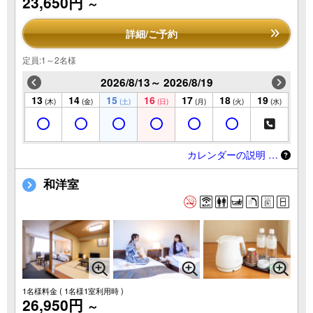
23,650円
～
詳細/ご予約
定員:1～2名様
2026/8/13～ 2026/8/19
13
14
15
16
17
18
19
(木)
(金)
(土)
(日)
(月)
(火)
(水)
カレンダーの説明 …
和洋室
1名様料金
( 1名様1室利用時 )
26,950円
～