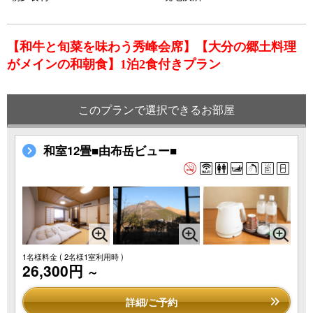
【和牛と旬菜を味わう秀峰会席】【大分の郷土料理
がメインの和朝食】1泊2食付きプラン
このプランで選択できるお部屋
和室12畳■由布岳ビュー■
1名様料金
( 2名様1室利用時 )
26,300円
～
詳細/ご予約