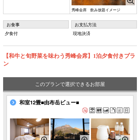
秀峰会席 飲み放題イメージ
お食事
お支払方法
夕食付
現地決済
【和牛と旬野菜を味わう秀峰会席】1泊夕食付きプラ
ン
このプランで選択できるお部屋
和室12畳■由布岳ビュー■