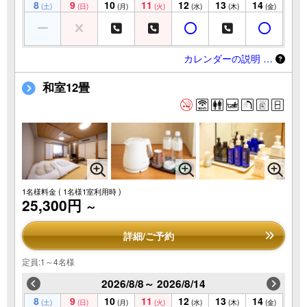
8
9
10
11
12
13
14
(土)
(日)
(月)
(火)
(水)
(木)
(金)
カレンダーの説明 …
和室12畳
1名様料金
( 1名様1室利用時 )
25,300円
～
詳細/ご予約
定員:1～4名様
2026/8/8～ 2026/8/14
8
9
10
11
12
13
14
(土)
(日)
(月)
(火)
(水)
(木)
(金)