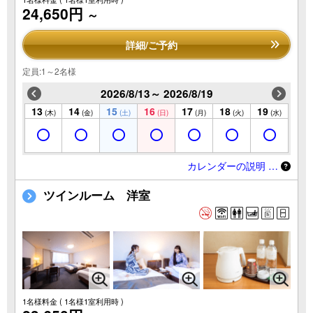
24,650円
～
詳細/ご予約
定員:1～2名様
2026/8/13～ 2026/8/19
13
14
15
16
17
18
19
(木)
(金)
(土)
(日)
(月)
(火)
(水)
カレンダーの説明 …
ツインルーム 洋室
1名様料金
( 1名様1室利用時 )