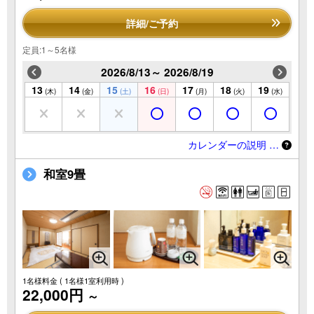
詳細/ご予約
定員:1～5名様
2026/8/13～ 2026/8/19
13
14
15
16
17
18
19
(木)
(金)
(土)
(日)
(月)
(火)
(水)
カレンダーの説明 …
和室9畳
1名様料金
( 1名様1室利用時 )
22,000円
～