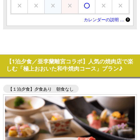
カレンダーの説明 …
【1泊夕食／亜李蘭離宮コラボ】人気の焼肉店で楽
しむ「極上おおいた和牛焼肉コース」プラン♪
【１泊夕食】夕食あり 朝食なし