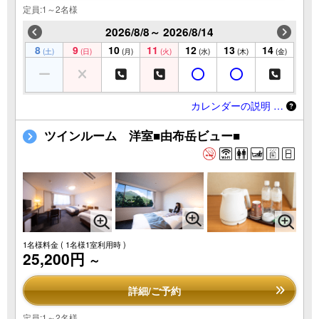
定員:1～2名様
2026/8/8～ 2026/8/14
8
9
10
11
12
13
14
(土)
(日)
(月)
(火)
(水)
(木)
(金)
カレンダーの説明 …
ツインルーム 洋室■由布岳ビュー■
1名様料金
( 1名様1室利用時 )
25,200円
～
詳細/ご予約
定員:1～2名様