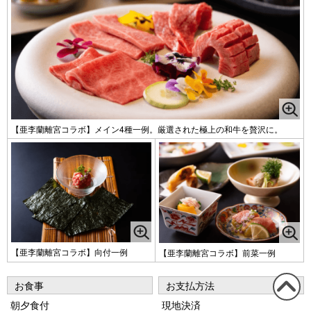
【亜李蘭離宮コラボ】メイン4種一例。厳選された極上の和牛を贅沢に。
【亜李蘭離宮コラボ】向付一例
【亜李蘭離宮コラボ】前菜一例
お食事
お支払方法
朝夕食付
現地決済
この