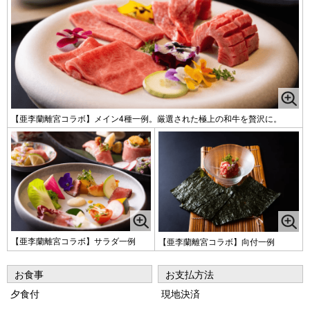
【亜李蘭離宮コラボ】メイン4種一例。厳選された極上の和牛を贅沢に。
【亜李蘭離宮コラボ】サラダ一例
【亜李蘭離宮コラボ】向付一例
お食事
お支払方法
夕食付
現地決済