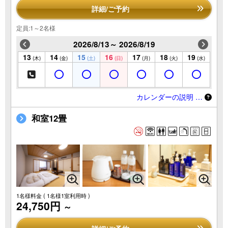
詳細/ご予約
定員:1～2名様
2026/8/13～ 2026/8/19
13
14
15
16
17
18
19
(木)
(金)
(土)
(日)
(月)
(火)
(水)
カレンダーの説明 …
和室12畳
1名様料金
( 1名様1室利用時 )
24,750円
～