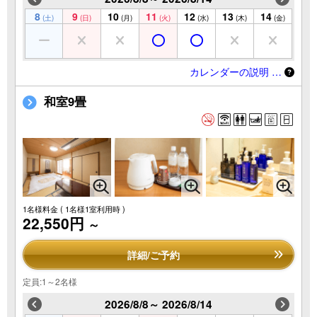
8
9
10
11
12
13
14
(土)
(日)
(月)
(火)
(水)
(木)
(金)
カレンダーの説明 …
和室9畳
1名様料金
( 1名様1室利用時 )
22,550円
～
詳細/ご予約
定員:1～2名様
2026/8/8～ 2026/8/14