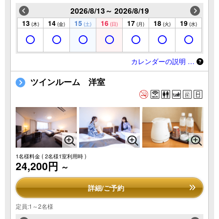
2026/8/13～ 2026/8/19
13
14
15
16
17
18
19
(木)
(金)
(土)
(日)
(月)
(火)
(水)
カレンダーの説明 …
ツインルーム 洋室
1名様料金
( 2名様1室利用時 )
24,200円
～
詳細/ご予約
定員:1～2名様