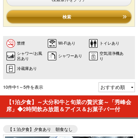
検索
禁煙
Wi-Fiあり
トイレあり
シャワー/お風
空気清浄機あ
シャワーあり
呂あり
り
冷蔵庫あり
10件中1～5件を表示
【1泊夕食】～大分和牛と旬菜の贅沢宴～「秀峰会
席」◆2時間飲み放題＆アイス＆お菓子バー付
【１泊夕食】夕食あり 朝食なし