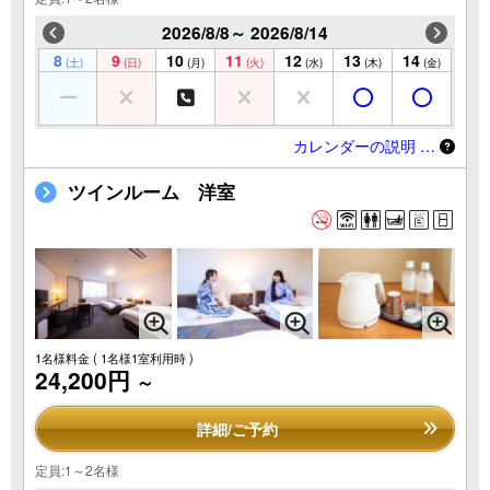
2026/8/8～ 2026/8/14
8
9
10
11
12
13
14
(土)
(日)
(月)
(火)
(水)
(木)
(金)
カレンダーの説明 …
ツインルーム 洋室
1名様料金
( 1名様1室利用時 )
24,200円
～
詳細/ご予約
定員:1～2名様