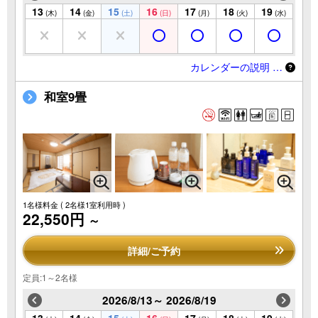
13
14
15
16
17
18
19
(木)
(金)
(土)
(日)
(月)
(火)
(水)
カレンダーの説明 …
和室9畳
1名様料金
( 2名様1室利用時 )
22,550円
～
詳細/ご予約
定員:1～2名様
2026/8/13～ 2026/8/19
13
14
15
16
17
18
19