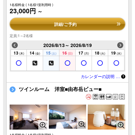
1名様料金
( 1名様1室利用時 )
23,000円
～
詳細/ご予約
定員:1～2名様
2026/8/13～ 2026/8/19
13
14
15
16
17
18
19
(木)
(金)
(土)
(日)
(月)
(火)
(水)
カレンダーの説明 …
ツインルーム 洋室■由布岳ビュー■
1名様料金
( 1名様1室利用時 )