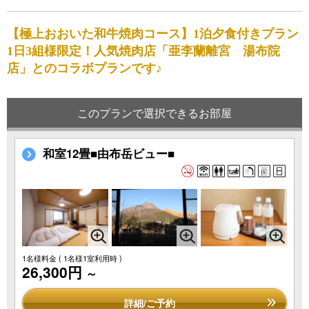
【極上おおいた和牛焼肉コース】1泊夕食付きプラン
1日3組様限定！人気焼肉店「亜李蘭離宮 湯布院
店」とのコラボプランです♪
このプランで選択できるお部屋
和室12畳■由布岳ビュー■
1名様料金
( 1名様1室利用時 )
26,300円
～
詳細/ご予約