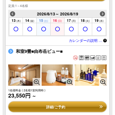
定員:1～4名様
2026/8/13～ 2026/8/19
13
14
15
16
17
18
19
(木)
(金)
(土)
(日)
(月)
(火)
(水)
カレンダーの説明 …
和室9畳■由布岳ビュー■
1名様料金
( 2名様1室利用時 )
23,550円
～
詳細/ご予約