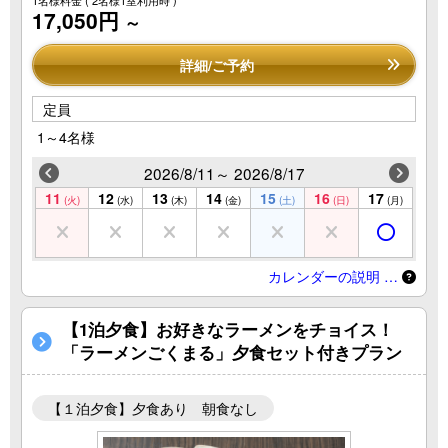
1名様料金
( 2名様1室利用時 )
17,050円
～
詳細/ご予約
定員
1～4名様
2026/8/11～ 2026/8/17
11
12
13
14
15
16
17
(火)
(水)
(木)
(金)
(土)
(日)
(月)
カレンダーの説明 …
【1泊夕食】お好きなラーメンをチョイス！
「ラーメンごくまる」夕食セット付きプラン
【１泊夕食】夕食あり 朝食なし