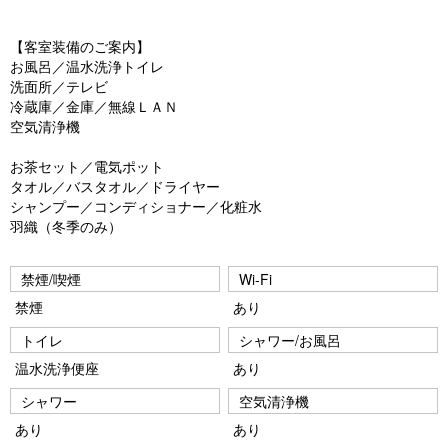
vi
xt
【客室装備のご案内】
o
お風呂／温水洗浄トイレ
u
洗面所／テレビ
冷蔵庫／金庫／無線ＬＡＮ
s
空気清浄機
お茶セット／電気ポット
タオル／バスタオル／ドライヤー
シャンプー／コンディショナー／化粧水
羽織（冬季のみ）
禁煙/喫煙
Wi-Fi
禁煙
あり
トイレ
シャワー/お風呂
温水洗浄便座
あり
シャワー
空気清浄機
あり
あり