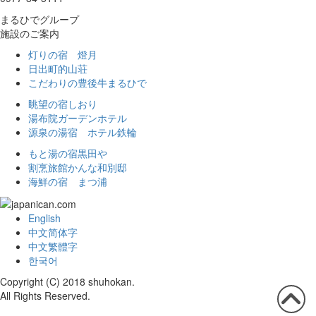
まるひでグループ
施設のご案内
灯りの宿 燈月
日出町的山荘
こだわりの豊後牛まるひで
眺望の宿しおり
湯布院ガーデンホテル
源泉の湯宿 ホテル鉄輪
もと湯の宿黒田や
割烹旅館かんな和別邸
海鮮の宿 まつ浦
English
中文简体字
中文繁體字
한국어
Copyright (C) 2018 shuhokan.
All Rights Reserved.