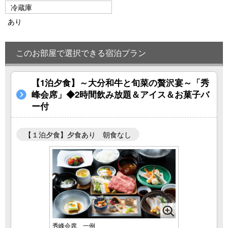
冷蔵庫
あり
このお部屋で選択できる宿泊プラン
【1泊夕食】～大分和牛と旬菜の贅沢宴～「秀
峰会席」◆2時間飲み放題＆アイス＆お菓子バ
ー付
【１泊夕食】夕食あり 朝食なし
秀峰会席 一例