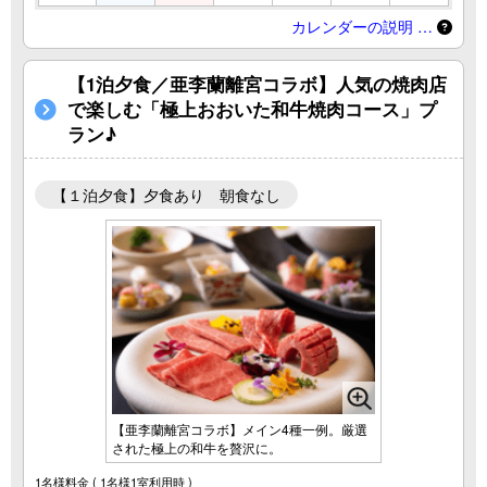
カレンダーの説明 …
【1泊夕食／亜李蘭離宮コラボ】人気の焼肉店
で楽しむ「極上おおいた和牛焼肉コース」プ
ラン♪
【１泊夕食】夕食あり 朝食なし
【亜李蘭離宮コラボ】メイン4種一例。厳選
された極上の和牛を贅沢に。
1名様料金
( 1名様1室利用時 )