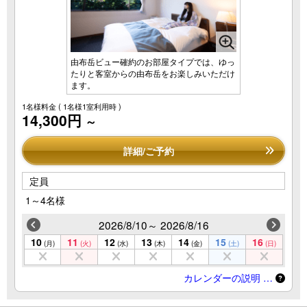
由布岳ビュー確約のお部屋タイプでは、ゆっ
たりと客室からの由布岳をお楽しみいただけ
ます。
1名様料金
( 1名様1室利用時 )
14,300円
～
詳細/ご予約
定員
1～4名様
2026/8/10～ 2026/8/16
10
11
12
13
14
15
16
(月)
(火)
(水)
(木)
(金)
(土)
(日)
カレンダーの説明 …