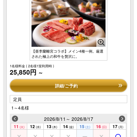
【亜李蘭離宮コラボ】メイン4種一例。厳選
された極上の和牛を贅沢に。
1名様料金
( 2名様1室利用時 )
25,850円
～
詳細/ご予約
定員
1～4名様
2026/8/11～ 2026/8/17
11
12
13
14
15
16
17
(火)
(水)
(木)
(金)
(土)
(日)
(月)