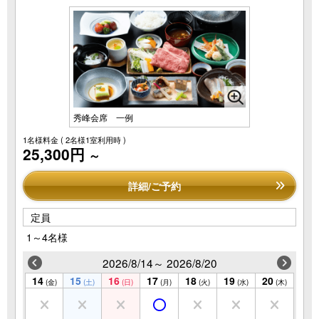
秀峰会席 一例
1名様料金
( 2名様1室利用時 )
25,300円
～
詳細/ご予約
定員
1～4名様
2026/8/14～ 2026/8/20
14
15
16
17
18
19
20
(金)
(土)
(日)
(月)
(火)
(水)
(木)