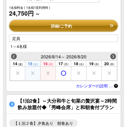
1名様料金
( 1名様1室利用時 )
24,750円
～
詳細/ご予約
定員
1～4名様
2026/8/14～ 2026/8/20
14
15
16
17
18
19
20
(金)
(土)
(日)
(月)
(火)
(水)
(木)
カレンダーの説明 …
【1泊2食】～大分和牛と旬菜の贅沢宴～2時間
飲み放題付◆「秀峰会席」と和朝食付プラン
【１泊２食】夕食あり 朝食あり