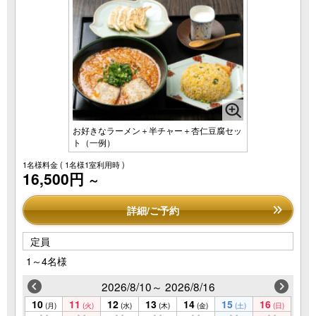
お好きなラーメン＋半チャー＋杏仁豆腐セッ
ト（一例）
1名様料金
( 1名様1室利用時 )
16,500円
～
詳細/ご予約
定員
1～4名様
2026/8/10～ 2026/8/16
10
11
12
13
14
15
16
(月)
(火)
(水)
(木)
(金)
(土)
(日)