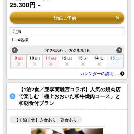
25,300円
～
詳細/ご予約
定員
1～4名様
2026/8/9～ 2026/8/15
9
10
11
12
13
14
15
(日)
(月)
(火)
(水)
(木)
(金)
(土)
カレンダーの説明 …
【1泊2食／亜李蘭離宮コラボ】人気の焼肉店
で楽しむ「極上おおいた和牛焼肉コース」と
和朝食付プラン
【１泊２食】夕食あり 朝食あり