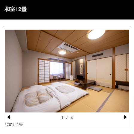
和室12畳
1
/
4
Pr
N
和室１２畳
e
e