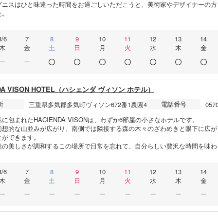
グニスはひと味違った時間をお過ごしいただこうと、美術家やデザイナーの方
た。
8/6
7
8
9
10
11
12
13
14
木
金
土
日
月
火
水
木
金
NDA VISON HOTEL（ハシェンダ ヴィソン ホテル）
所
電話番号
三重県多気郡多気町ヴィソン672番1農園4
0570
に包まれたHACIENDA VISONは、わずか6部屋の小さなホテルです。
幻想的な山並みが広がり、南側では隣接する森の木々のざわめきと眼下に広が
とができます。
然の美しさが調和するこの場所で日常を忘れて、自分らしい贅沢な時間を味わ
8/6
7
8
9
10
11
12
13
14
木
金
土
日
月
火
水
木
金