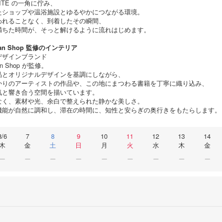
SITE の一角に佇み、
たショップや温浴施設とゆるやかにつながる環境。
われることなく、到着したその瞬間、
満ちた時間が、そっと解けるように流れはじめます。
nran Shop 監修のインテリア
デザインブランド
ran Shop が監修。
品とオリジナルデザインを基調にしながら、
かりのアーティストの作品や、この地にまつわる書籍を丁寧に織り込み、
気と響き合う空間を描いています。
なく、素材や光、余白で整えられた静かな美しさ。
機能が自然に調和し、滞在の時間に、知性と安らぎの奥行きをもたらします。
8/6
7
8
9
10
11
12
13
14
木
金
土
日
月
火
水
木
金