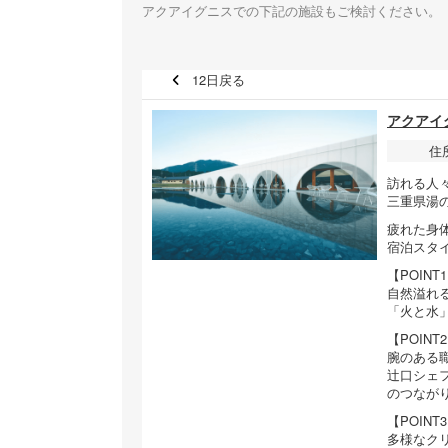
アクアイグニスでの下記の施設もご検討ください。
12日戻る
アクアイ
住
訪れる人
三重県湯
疲れた身
宿泊スタ
【POINT
自然溢れ
「火と水
【POINT
腕のある
辻口シェ
のつなが
【POINT
多様なク