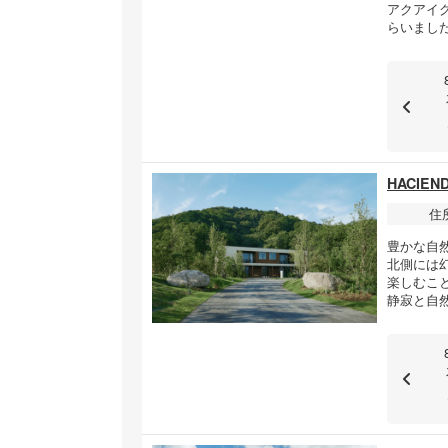
アクアイ
らいまし
HACIE
住
豊かな自然
北側には
楽しむこ
静寂と自