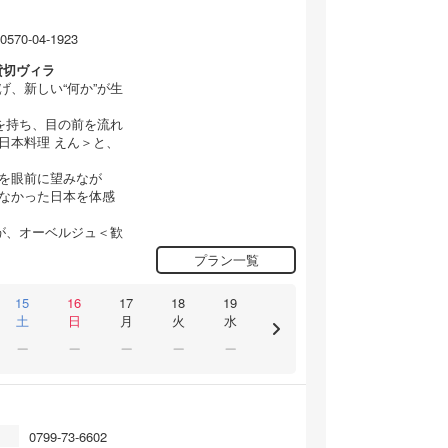
0570-04-1923
貸切ヴィラ
、新しい“何か”が生
を持ち、目の前を流れ
日本料理 えん＞と、
を眼前に望みなが
なかった日本を体感
が、オーベルジュ＜歓
プラン一覧
15
16
17
18
19
土
日
月
火
水
0799-73-6602