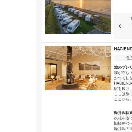
HACIE
住
旅のプレ
霧が立ち
かつてし
HACIE
駅を抜け
ここは旅
ここから
軽井沢駅
改札を抜
旧軽井沢
軽井沢の