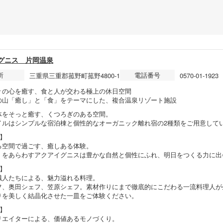
グニス 片岡温泉
所
電話番号
三重県三重郡菰野町菰野4800-1
0570-01-1923
々の心を癒す、食と人が交わる極上の休日空間
の山「癒し」と「食」をテーマにした、複合温泉リゾート施設
体をそっと癒す、くつろぎのある空間。
イルはシンプルな宿泊棟と個性的なオーガニック離れ宿の2種類をご用意して
1】
る空間で過ごす、癒しある体験。
」をあらわすアクアイグニスは豊かな自然と個性にふれ、明日をつくる力に出
2】
職人たちによる、魅力溢れる料理。
フ、奥田シェフ、笠原シェフ。素材作りにまで徹底的にこだわる一流料理人が
りを美しく結晶化させた一皿をご体験ください。
3】
リエイターによる、価値あるモノづくり。