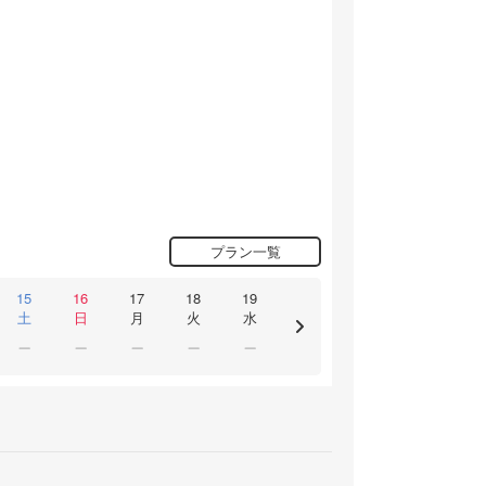
プラン一覧
15
16
17
18
19
土
日
月
火
水