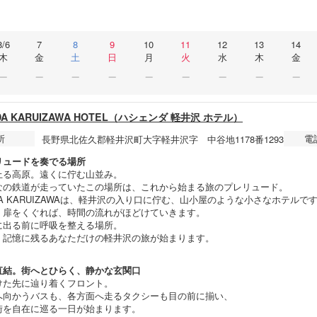
8/6
7
8
9
10
11
12
13
14
木
金
土
日
月
火
水
木
金
NDA KARUIZAWA HOTEL（ハシェンダ 軽井沢 ホテル）
所
電
長野県北佐久郡軽井沢町大字軽井沢字 中谷地1178番1293
リュードを奏でる場所
上る高原。遠くに佇む山並み。
なの鉄道が走っていたこの場所は、これから始まる旅のプレリュード。
NDA KARUIZAWAは、軽井沢の入り口に佇む、山小屋のような小さなホテルで
、扉をくぐれば、時間の流れがほどけていきます。
に出る前に呼吸を整える場所。
、記憶に残るあなただけの軽井沢の旅が始まります。
直結。街へとひらく、静かな玄関口
けた先に辿り着くフロント。
へ向かうバスも、各方面へ走るタクシーも目の前に揃い、
街を自在に巡る一日が始まります。