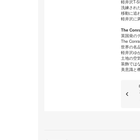
軽井沢T-
洗練され
移動に追
軽井沢に
The Co
英国発の
The Con
世界の名
軽井沢ゆ
土地の空
装飾では
美意識と