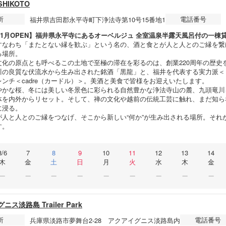
HIKOTO
所
電話番号
福井県吉田郡永平寺町下浄法寺第10号15番地1
年11月OPEN】福井県永平寺にあるオーベルジュ 全室温泉半露天風呂付の一棟
すなわち「またとない縁を歓ぶ」という名の、酒と食とが人と人とのご縁を繋げ
る場所。
文化の原点とも呼べるこの土地で至極の滞在を彩るのは、創業220周年の歴史
川の良質な伏流水から生み出された銘酒「黒龍」と、福井を代表する実力派＜
ンチ＜cadre（カードル）＞。美酒と美食で皆様をお迎えいたします。
やかな桜、冬には美しい冬景色に彩られる自然豊かな浄法寺山の麓、九頭竜川
体を内外からリセット。そして、禅の文化や越前の伝統工芸に触れ、まだ知ら
に浸る。
が人と人とのご縁をつなげ、そこから新しい“何か”が生み出される場所。それ
す。
8/6
7
8
9
10
11
12
13
14
木
金
土
日
月
火
水
木
金
ス淡路島 Trailer Park
所
電話番号
兵庫県淡路市夢舞台2-28 アクアイグニス淡路島内