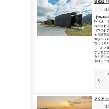
歓宿縁 ES
住
【2024
歓宿縁、
み出され
日本の食
る九頭竜
気鋭のフレ
春には華
ら、心と
する歓び
食と酒と
宿縁＞で
アクアイグニ
住