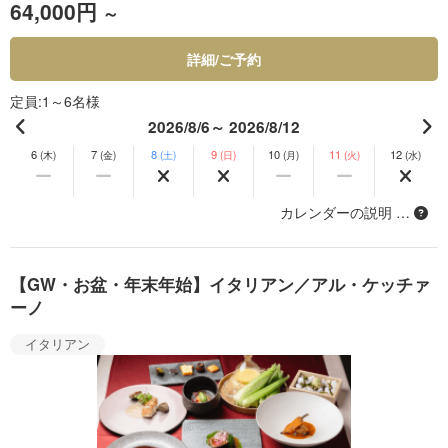
64,000円
～
詳細/ご予約
定員
1～6名様
2026/8/6～ 2026/8/12
6
7
8
9
10
11
12
(木)
(金)
(土)
(日)
(月)
(火)
(水)
カレンダーの説明 …
【GW・お盆・年末年始】イタリアン／アル・ケッチァ
ーノ
イタリアン