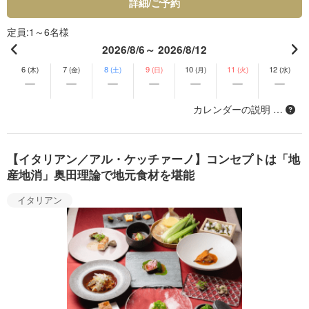
詳細/ご予約
定員
1～6名様
2026/8/6～ 2026/8/12
6
7
8
9
10
11
12
(木)
(金)
(土)
(日)
(月)
(火)
(水)
カレンダーの説明 …
【イタリアン／アル・ケッチァーノ】コンセプトは「地
産地消」奥田理論で地元食材を堪能
イタリアン