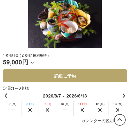
1名様料金
( 2名様1棟利用時 )
59,000円
～
詳細/ご予約
定員
1～6名様
2026/8/7～ 2026/8/13
7
8
9
10
11
12
13
(金)
(土)
(日)
(月)
(火)
(水)
(木)
カレンダーの説明 …
この