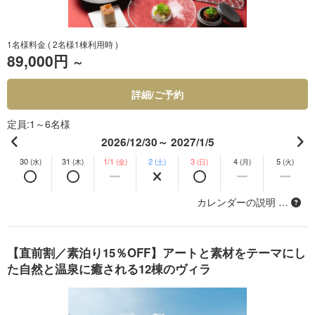
1名様料金
( 2名様1棟利用時 )
89,000円
～
詳細/ご予約
定員
1～6名様
2026/12/30～ 2027/1/5
30
31
1/1
2
3
4
5
(水)
(木)
(金)
(土)
(日)
(月)
(火)
カレンダーの説明 …
【直前割／素泊り15％OFF】アートと素材をテーマにし
た自然と温泉に癒される12棟のヴィラ