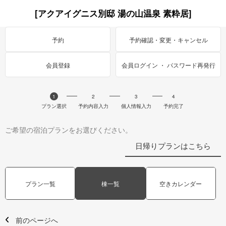
[アクアイグニス別邸 湯の山温泉 素粋居]
予約
予約確認・変更・キャンセル
会員登録
会員ログイン ・ パスワード再発行
1
2
3
4
プラン選択
予約内容入力
個人情報入力
予約完了
ご希望の宿泊プランをお選びください。
日帰りプランはこちら
プラン一覧
棟一覧
空きカレンダー
前のページへ