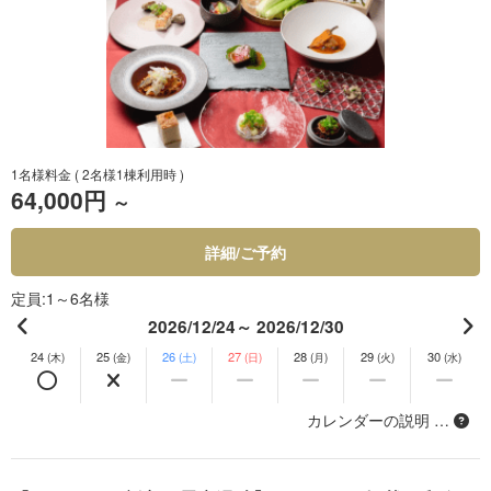
1名様料金
( 2名様1棟利用時 )
64,000円
～
詳細/ご予約
定員
1～6名様
2026/12/24～ 2026/12/30
24
25
26
27
28
29
30
(木)
(金)
(土)
(日)
(月)
(火)
(水)
カレンダーの説明 …