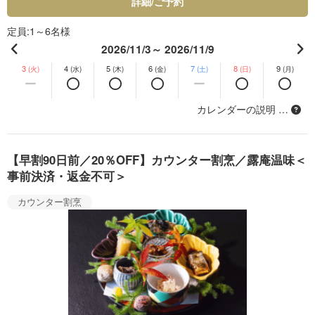
詳細/ご予約
定員
1～6名様
2026/11/3～ 2026/11/9
3
4
5
6
7
8
9
(火)
(水)
(木)
(金)
(土)
(日)
(月)
カレンダーの説明 …
【早割90日前／20％OFF】カウンター割烹／露庵温味＜
事前決済・返金不可＞
カウンター割烹