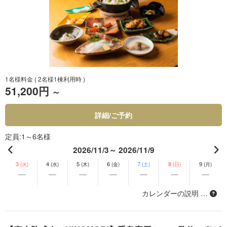
1名様料金
( 2名様1棟利用時 )
51,200円
～
詳細/ご予約
定員
1～6名様
2026/11/3～ 2026/11/9
3
4
5
6
7
8
9
(火)
(水)
(木)
(金)
(土)
(日)
(月)
カレンダーの説明 …