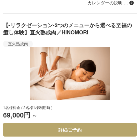
カレンダーの説明 …
【-リラクゼーション-3つのメニューから選べる至福の
癒し体験】直火熟成肉／HINOMORI
直火熟成肉
1名様料金
( 2名様1棟利用時 )
69,000円
～
詳細/ご予約