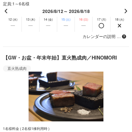
定員
1～6名様
2026/8/12～ 2026/8/18
12
13
14
15
16
17
18
(水)
(木)
(金)
(土)
(日)
(月)
(火)
カレンダーの説明 …
【GW・お盆・年末年始】直火熟成肉／HINOMORI
直火熟成肉
1名様料金
( 2名様1棟利用時 )