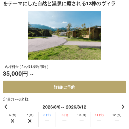
をテーマにした自然と温泉に癒される12棟のヴィラ
1名様料金
( 2名様1棟利用時 )
35,000円
～
詳細/ご予約
定員
1～6名様
2026/8/6～ 2026/8/12
6
7
8
9
10
11
12
(木)
(金)
(土)
(日)
(月)
(火)
(水)