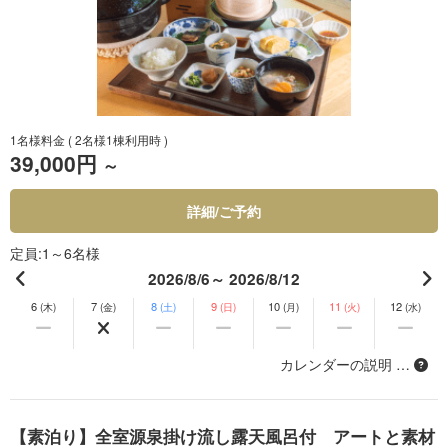
1名様料金
( 2名様1棟利用時 )
39,000円
～
詳細/ご予約
定員
1～6名様
2026/8/6～ 2026/8/12
6
7
8
9
10
11
12
(木)
(金)
(土)
(日)
(月)
(火)
(水)
カレンダーの説明 …
【素泊り】全室源泉掛け流し露天風呂付 アートと素材