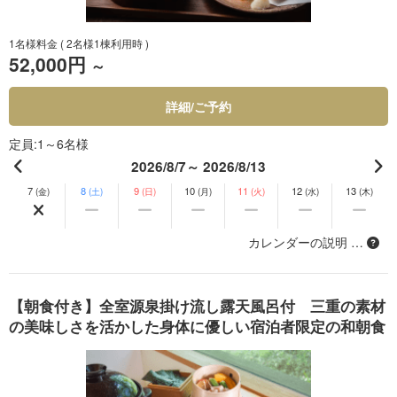
1名様料金
( 2名様1棟利用時 )
52,000円
～
詳細/ご予約
定員
1～6名様
2026/8/7～ 2026/8/13
7
8
9
10
11
12
13
(金)
(土)
(日)
(月)
(火)
(水)
(木)
カレンダーの説明 …
【朝食付き】全室源泉掛け流し露天風呂付 三重の素材
の美味しさを活かした身体に優しい宿泊者限定の和朝食