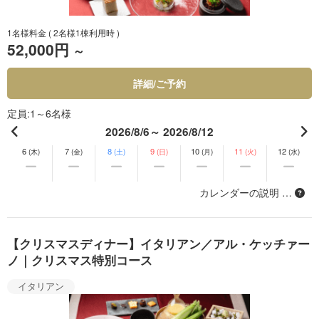
1名様料金
( 2名様1棟利用時 )
52,000円
～
詳細/ご予約
定員
1～6名様
2026/8/6～ 2026/8/12
6
7
8
9
10
11
12
(木)
(金)
(土)
(日)
(月)
(火)
(水)
カレンダーの説明 …
【クリスマスディナー】イタリアン／アル・ケッチァー
ノ｜クリスマス特別コース
イタリアン