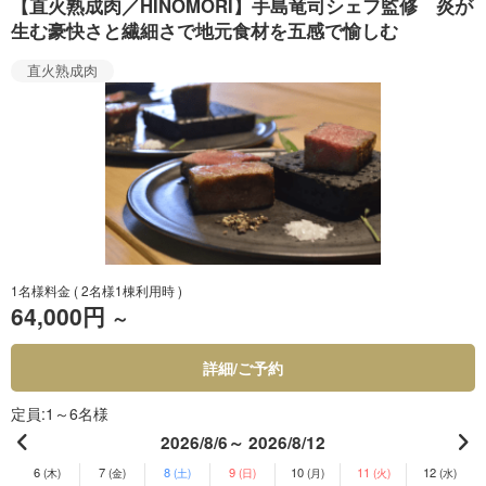
【直火熟成肉／HINOMORI】手島竜司シェフ監修 炎が
生む豪快さと繊細さで地元食材を五感で愉しむ
直火熟成肉
1名様料金
( 2名様1棟利用時 )
64,000円
～
詳細/ご予約
定員
1～6名様
2026/8/6～ 2026/8/12
6
7
8
9
10
11
12
(木)
(金)
(土)
(日)
(月)
(火)
(水)