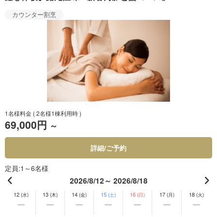
カウンター割烹
1名様料金
( 2名様1棟利用時 )
69,000円
～
詳細/ご予約
定員
1～6名様
2026/8/12～ 2026/8/18
12
13
14
15
16
17
18
(水)
(木)
(金)
(土)
(日)
(月)
(火)