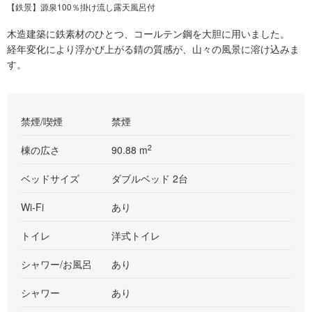
Pr
N
【鉄景】源泉100％掛け流し露天風呂付
e
e
木造建築に鉄素材のひとつ、コールテン鋼を大胆に用いました。
vi
xt
経年変化により浮かび上がる錆の質感が、山々の風景に溶け込みま
o
す。
u
s
禁煙/喫煙
禁煙
2
棟の広さ
90.88 m
ベッドサイズ
ダブルベッド 2台
Wi-Fi
あり
トイレ
洋式トイレ
シャワー/お風呂
あり
シャワー
あり