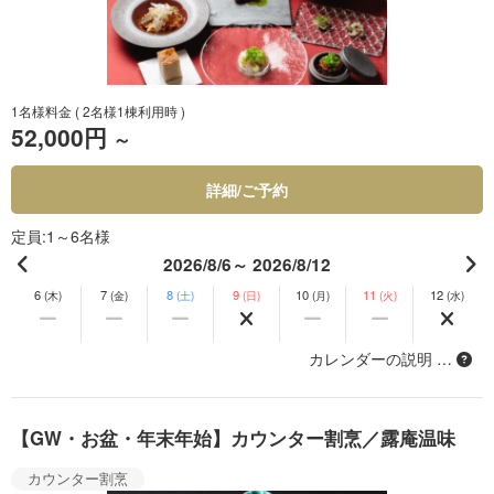
1名様料金
( 2名様1棟利用時 )
52,000円
～
詳細/ご予約
定員
1～6名様
2026/8/6～ 2026/8/12
6
7
8
9
10
11
12
(木)
(金)
(土)
(日)
(月)
(火)
(水)
カレンダーの説明 …
【GW・お盆・年末年始】カウンター割烹／露庵温味
カウンター割烹