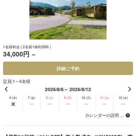
1名様料金
( 2名様1棟利用時 )
34,000円
～
詳細/ご予約
定員
1～6名様
2026/8/6～ 2026/8/12
6
7
8
9
10
11
12
(木)
(金)
(土)
(日)
(月)
(火)
(水)
カレンダーの説明 …