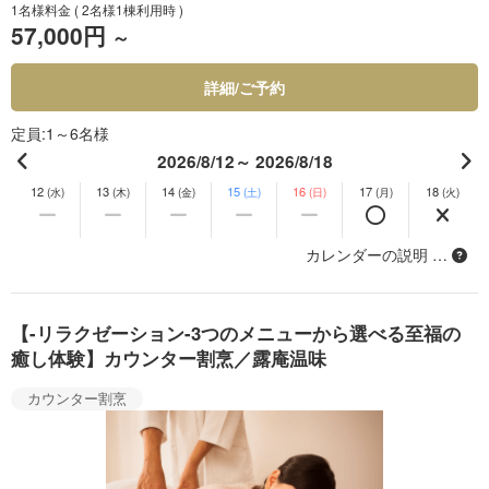
1名様料金
( 2名様1棟利用時 )
57,000円
～
詳細/ご予約
定員
1～6名様
2026/8/12～ 2026/8/18
12
13
14
15
16
17
18
(水)
(木)
(金)
(土)
(日)
(月)
(火)
カレンダーの説明 …
【-リラクゼーション-3つのメニューから選べる至福の
癒し体験】カウンター割烹／露庵温味
カウンター割烹