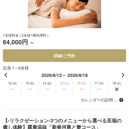
1名様料金
( 2名様1棟利用時 )
64,000円
～
詳細/ご予約
定員
1～6名様
2026/8/12～ 2026/8/18
12
13
14
15
16
17
18
(水)
(木)
(金)
(土)
(日)
(月)
(火)
カレンダーの説明 …
【-リラクゼーション-3つのメニューから選べる至福の
癒し体験】露庵温味「新春河豚と蟹コース」