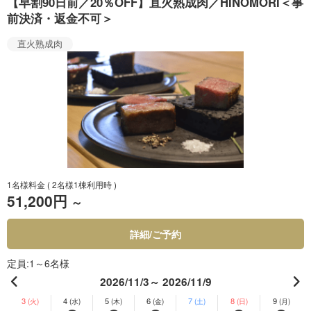
【早割90日前／20％OFF】直火熟成肉／HINOMORI＜事
前決済・返金不可＞
直火熟成肉
1名様料金
( 2名様1棟利用時 )
51,200円
～
詳細/ご予約
定員
1～6名様
2026/11/3～ 2026/11/9
3
4
5
6
7
8
9
(火)
(水)
(木)
(金)
(土)
(日)
(月)