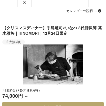
カレンダーの説明 …
【クリスマスディナー】手島竜司×いなべ 3代目猟師 髙
木雅矢｜HINOMORI｜12月24日限定
直火熟成肉
1名様料金
( 2名様1棟利用時 )
74,000円
～