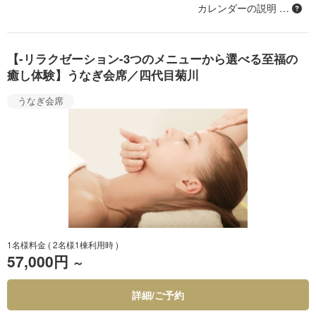
カレンダーの説明 …
【-リラクゼーション-3つのメニューから選べる至福の
癒し体験】うなぎ会席／四代目菊川
うなぎ会席
1名様料金
( 2名様1棟利用時 )
57,000円
～
詳細/ご予約