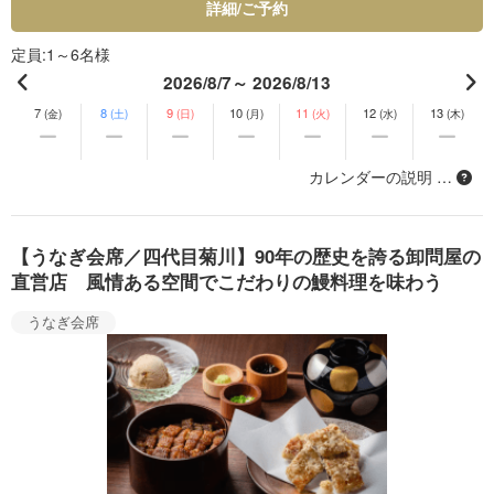
詳細/ご予約
定員
1～6名様
2026/8/7～ 2026/8/13
7
8
9
10
11
12
13
(金)
(土)
(日)
(月)
(火)
(水)
(木)
カレンダーの説明 …
【うなぎ会席／四代目菊川】90年の歴史を誇る卸問屋の
直営店 風情ある空間でこだわりの鰻料理を味わう
うなぎ会席