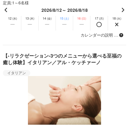
定員
1～6名様
2026/8/12～ 2026/8/18
12
13
14
15
16
17
18
(水)
(木)
(金)
(土)
(日)
(月)
(火)
カレンダーの説明 …
【-リラクゼーション-3つのメニューから選べる至福の
癒し体験】イタリアン／アル・ケッチァーノ
イタリアン