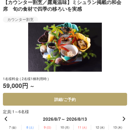
【カウンター割烹／露庵温味】ミシュラン掲載の和会
席 旬の食材で四季の移ろいを実感
カウンター割烹
1名様料金
( 2名様1棟利用時 )
59,000円
～
詳細/ご予約
定員
1～6名様
2026/8/7～ 2026/8/13
7
8
9
10
11
12
13
(金)
(土)
(日)
(月)
(火)
(水)
(木)