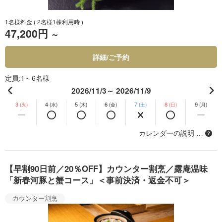
1名様料金
( 2名様1棟利用時 )
47,200円
～
詳細/ご予約
定員
1～6名様
2026/11/3～ 2026/11/9
3
4
5
6
7
8
9
(火)
(水)
(木)
(金)
(土)
(日)
(月)
カレンダーの説明 …
【早割90日前／20％OFF】カウンター割烹／露庵温味
「新春河豚と蟹コース」＜事前決済・返金不可＞
カウンター割烹