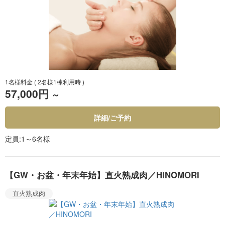
1名様料金
( 2名様1棟利用時 )
57,000円
～
詳細/ご予約
定員
1～6名様
【GW・お盆・年末年始】直火熟成肉／HINOMORI
直火熟成肉