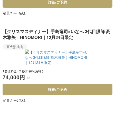
詳細/ご予約
定員
1～6名様
【クリスマスディナー】手島竜司×いなべ 3代目猟師 髙
木雅矢｜HINOMORI｜12月24日限定
直火熟成肉
1名様料金
( 2名様1棟利用時 )
74,000円
～
詳細/ご予約
定員
1～6名様