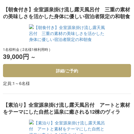
【朝食付き】全室源泉掛け流し露天風呂付 三重の素材
の美味しさを活かした身体に優しい宿泊者限定の和朝食
1名様料金
( 2名様1棟利用時 )
39,000円
～
詳細/ご予約
定員
1～6名様
【素泊り】全室源泉掛け流し露天風呂付 アートと素材
をテーマにした自然と温泉に癒される12棟のヴィラ