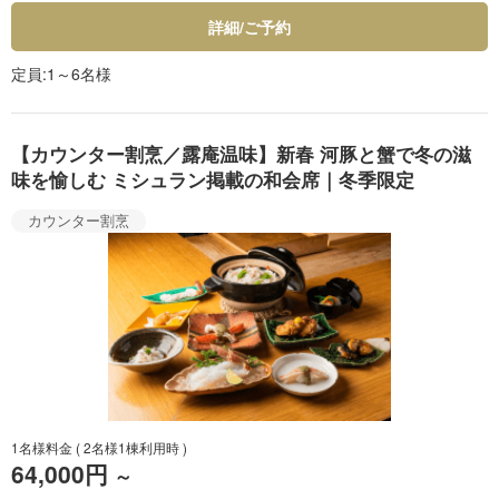
詳細/ご予約
定員
1～6名様
【カウンター割烹／露庵温味】新春 河豚と蟹で冬の滋
味を愉しむ ミシュラン掲載の和会席｜冬季限定
カウンター割烹
1名様料金
( 2名様1棟利用時 )
64,000円
～