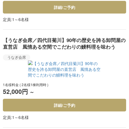
詳細/ご予約
定員
1～6名様
【うなぎ会席／四代目菊川】90年の歴史を誇る卸問屋の
直営店 風情ある空間でこだわりの鰻料理を味わう
うなぎ会席
1名様料金
( 2名様1棟利用時 )
52,000円
～
詳細/ご予約
定員
1～6名様