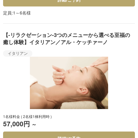
定員
1～6名様
【-リラクゼーション-3つのメニューから選べる至福の
癒し体験】イタリアン／アル・ケッチァーノ
イタリアン
1名様料金
( 2名様1棟利用時 )
57,000円
～