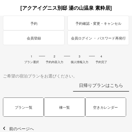
[アクアイグニス別邸 湯の山温泉 素粋居]
予約
予約確認・変更・キャンセル
会員登録
会員ログイン ・ パスワード再発行
1
2
3
4
プラン選択
予約内容入力
個人情報入力
予約完了
ご希望の宿泊プランをお選びください。
日帰りプランはこちら
プラン一覧
棟一覧
空きカレンダー
前のページへ