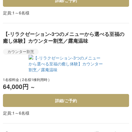
詳細/ご予約
定員
1～6名様
【-リラクゼーション-3つのメニューから選べる至福の
癒し体験】カウンター割烹／露庵温味
カウンター割烹
1名様料金
( 2名様1棟利用時 )
64,000円
～
詳細/ご予約
定員
1～6名様