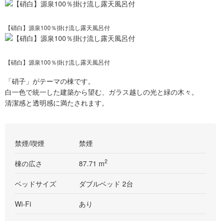
【硝白】源泉100％掛け流し露天風呂付
【硝白】源泉100％掛け流し露天風呂付
「硝子」がテーマの棟です。
白一色で統一した建築から望む、ガラス越しの光と緑の木々。
清潔感と透明感に満たされます。
禁煙/喫煙
禁煙
2
棟の広さ
87.71 m
ベッドサイズ
ダブルベッド 2台
Wi-Fi
あり