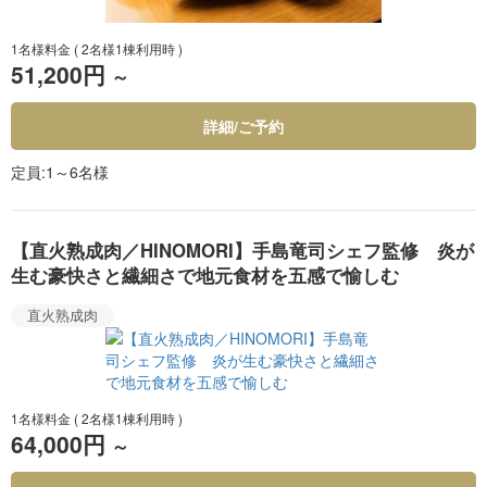
1名様料金
( 2名様1棟利用時 )
51,200円
～
詳細/ご予約
定員
1～6名様
【直火熟成肉／HINOMORI】手島竜司シェフ監修 炎が
生む豪快さと繊細さで地元食材を五感で愉しむ
直火熟成肉
1名様料金
( 2名様1棟利用時 )
64,000円
～