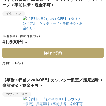
ーノ＜事前決済・返金不可＞
イタリアン
1名様料金
( 2名様1棟利用時 )
41,600円
～
詳細/ご予約
定員
1～6名様
【早割90日前／20％OFF】カウンター割烹／露庵温味＜
事前決済・返金不可＞
カウンター割烹