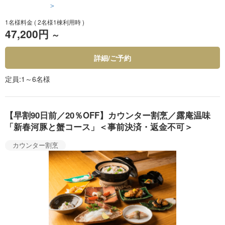
1名様料金
( 2名様1棟利用時 )
47,200円
～
詳細/ご予約
定員
1～6名様
【早割90日前／20％OFF】カウンター割烹／露庵温味
「新春河豚と蟹コース」＜事前決済・返金不可＞
カウンター割烹