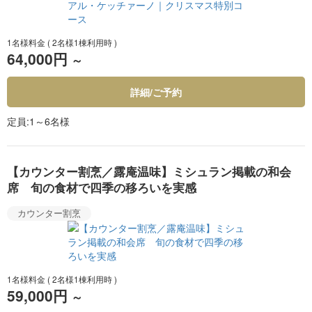
1名様料金
( 2名様1棟利用時 )
64,000円
～
詳細/ご予約
定員
1～6名様
【カウンター割烹／露庵温味】ミシュラン掲載の和会
席 旬の食材で四季の移ろいを実感
カウンター割烹
1名様料金
( 2名様1棟利用時 )
59,000円
～