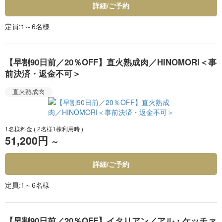
詳細/ご予約
定員
1～6名様
【早割90日前／20％OFF】直火熟成肉／HINOMORI＜事
前決済・返金不可＞
直火熟成肉
1名様料金
( 2名様1棟利用時 )
51,200円
～
詳細/ご予約
定員
1～6名様
【早割90日前／20％OFF】イタリアン／アル・ケッチァ