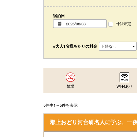
宿泊日
日付未定
※大人1名様あたりの料金
禁煙
Wi-Fiあり
5件中1～5件を表示
郡上おどり河合研名人に学ぶ、一