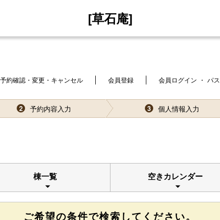
[草石庵]
予約確認・変更・キャンセル
会員登録
会員ログイン ・ パ
予約内容入力
個人情報入力
2
3
棟一覧
空きカレンダー
ご希望の条件で検索してください。