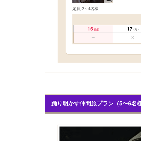
定員:2～4名様
16
17
(日)
(月)
踊り明かす仲間旅プラン（5〜6名