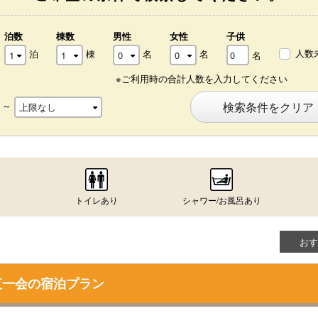
泊数
棟数
男性
女性
子供
人数
泊
棟
名
名
名
※ご利用時の合計人数を入力してください
～
検索条件をクリア
トイレあり
シャワー/お風呂あり
おす
夜一会の宿泊プラン