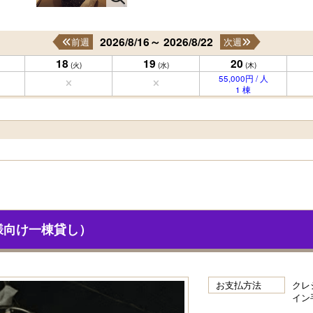
2026/8/16～ 2026/8/22
前週
次週
18
19
20
(火)
(水)
(木)
55,000円 / 人
1 棟
様向け一棟貸し）
お支払方法
クレ
イン