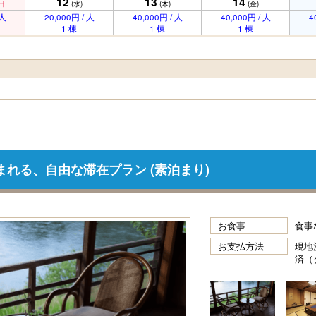
12
13
14
日
(水)
(木)
(金)
 人
20,000円 / 人
40,000円 / 人
40,000円 / 人
4
1 棟
1 棟
1 棟
まれる、自由な滞在プラン (素泊まり)
お食事
食事
お支払方法
現地
済（