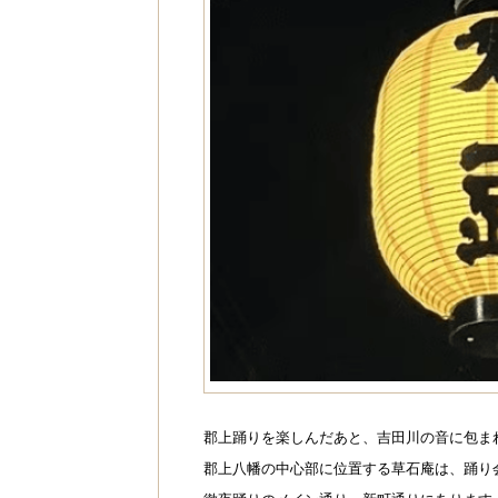
郡上踊りを楽しんだあと、吉田川の音に包ま
郡上八幡の中心部に位置する草石庵は、踊り