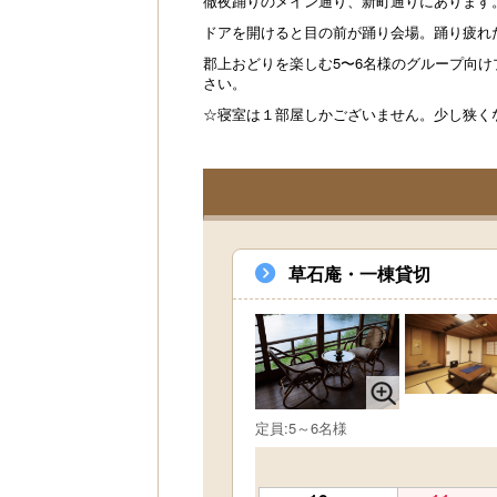
徹夜踊りのメイン通り、新町通りにあります
ドアを開けると目の前が踊り会場。踊り疲れ
郡上おどりを楽しむ5〜6名様のグループ向
さい。
☆寝室は１部屋しかございません。少し狭く
草石庵・一棟貸切
定員:5～6名様