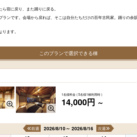
。
たら宿に戻り、また踊りに戻る。
けプランです。会場から戻れば、そこは自分たちだけの百年古民家。踊りの余
なります。
このプランで選択できる棟
1名様料金
( 5名様1棟利用時 )
14,000円
～
2026/8/10～ 2026/8/16
前週
次週