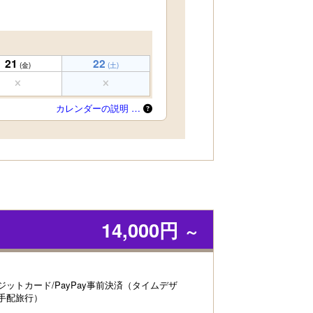
21
22
(金)
(土)
カレンダーの説明 …
14,000円
～
ジットカード/PayPay事前決済（タイムデザ
手配旅行）