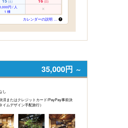
15
16
(土)
(日)
0,000円 / 人
1 棟
カレンダーの説明 …
35,000円
～
なし
決済またはクレジットカード/PayPay事前決
タイムデザイン手配旅行）