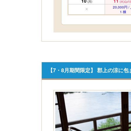
10
11
(月)
(火)
山の
20,000円 /
1 棟
【7・8月期間限定】 郡上の涼に包