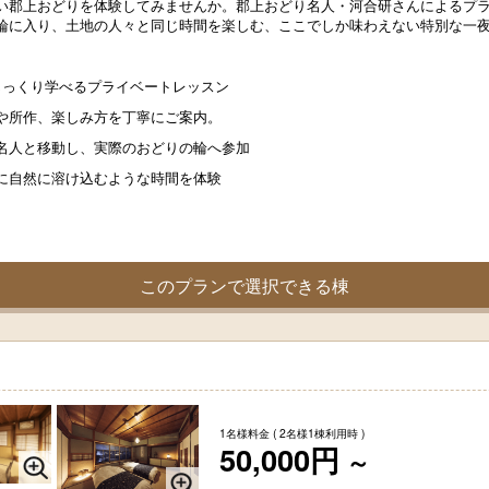
い郡上おどりを体験してみませんか。郡上おどり名人・河合研さんによるプ
輪に入り、土地の人々と同じ時間を楽しむ、ここでしか味わえない特別な一
じっくり学べるプライベートレッスン
や所作、楽しみ方を丁寧にご案内。
名人と移動し、実際のおどりの輪へ参加
に自然に溶け込むような時間を体験
このプランで選択できる棟
1名様料金
( 2名様1棟利用時 )
50,000円
～