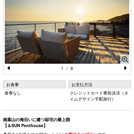
1
/
8
Pr
N
e
e
お食事
お支払方法
vi
xt
食事なし
クレジットカード事前決済（タ
イムデザイン手配旅行）
o
u
s
南葉山の海沿いに建つ邸宅の最上階
【＆SUN Penthouse】