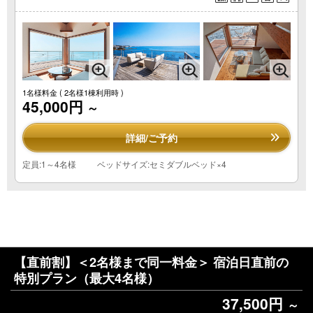
1名様料金
( 2名様1棟利用時 )
45,000円
～
詳細/ご予約
定員:1～4名様
ベッドサイズ:セミダブルベッド×4
【直前割】＜2名様まで同一料金＞ 宿泊日直前の
特別プラン（最大4名様）
37,500円
～