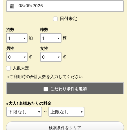
日付未定
泊数
棟数
泊
棟
男性
女性
名
名
人数未定
※ご利用時の合計人数を入力してください
こだわり条件を追加
※大人1名様あたりの料金
～
検索条件をクリア