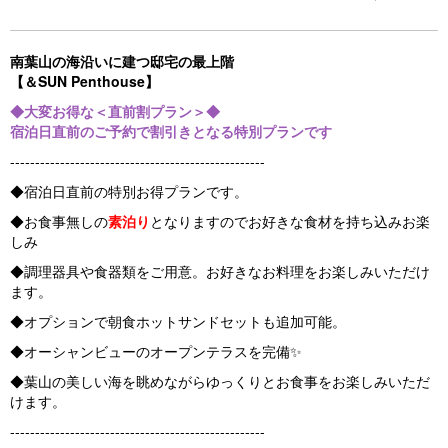
o
u
s
南葉山の海沿いに建つ邸宅の最上階
【＆SUN Penthouse】
◆大変お得な​​​​＜直前割プラン＞◆
宿泊日直前のご予約で割引きとなる特別プランです
---------------------------------------------------
◆宿泊日直前の特別お得プランです。
◆お食事無しの
素泊り
となりますのでお好きな食材を持ち込みお楽
しみ
◆調理器具や食器類をご用意。お好きなお料理をお楽しみいただけ
ます。
◆オプションで朝食ホットサンドセットも追加可能。
◆オーシャンビューのオープンテラスを完備✨
◆葉山の美しい海を眺めながらゆっくりとお食事をお楽しみいただ
けます。
---------------------------------------------------