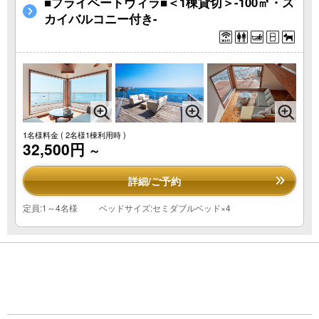
■プライベートヴィラ■＜1棟貸切＞-100㎡・ス
カイバルコニー付き-
1名様料金
( 2名様1棟利用時 )
32,500円
～
詳細/ご予約
定員:1～4名様
ベッドサイズ:セミダブルベッド×4