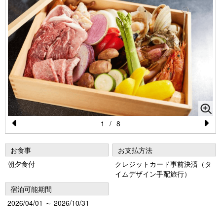
1
/
8
Pr
N
e
e
お食事
お支払方法
vi
xt
朝夕食付
クレジットカード事前決済（タ
イムデザイン手配旅行）
o
宿泊可能期間
u
2026/04/01 ～ 2026/10/31
s