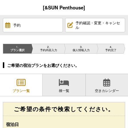
[&SUN Penthouse]
予約確認・変更・キャンセ
予約
ル
1
2
3
4
プラン選択
予約内容入力
個人情報入力
予約完了
ご希望の宿泊プランをお選びください。
プラン一覧
棟一覧
空きカレンダー
ご希望の条件で検索してください。
宿泊日