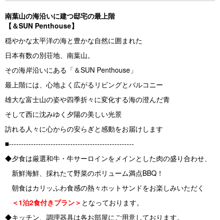
南葉山の海沿いに建つ邸宅の最上階
【＆SUN Penthouse】
穏やかな太平洋の海と豊かな自然に囲まれた
日本有数の別荘地、南葉山。
その海岸沿いにある「＆SUN Penthouse」
最上階には、心地よく広がるリビングとバルコニー
雄大な富士山の姿や四季折々に変化する海の澄んだ青
そして西に沈みゆく夕陽の美しい光景
訪れる人々に心からの安らぎと感動をお届けします
■---------------------------------------------------
◆夕食は厳選和牛・牛サーロインをメインとした肉の盛り合わせ、
新鮮海鮮、採れたて野菜のボリューム満点BBQ！
朝食はカリッふわ食感の熱々ホットサンドをお楽しみいただく
＜1泊2食付きプラン＞
となっております。
◆キッチン、調理器具は各お部屋にご用意しております。