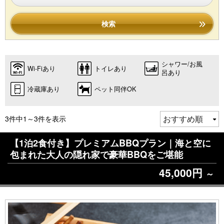
検索
シャワー/お風
Wi-Fiあり
トイレあり
呂あり
冷蔵庫あり
ペット同伴OK
3件中1～3件を表示
【1泊2食付き】プレミアムBBQプラン｜海と空に
包まれた大人の隠れ家で豪華BBQをご堪能
45,000円
～