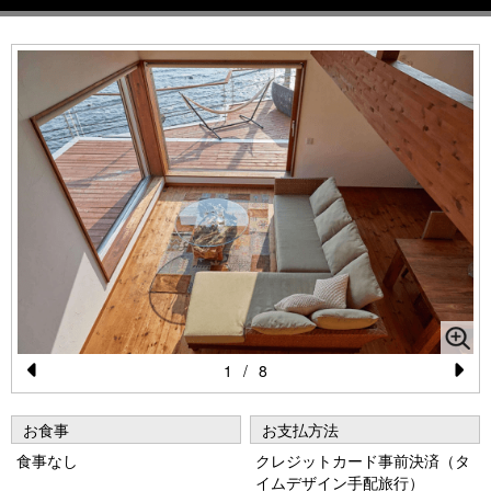
1
/
8
Pr
N
e
e
お食事
お支払方法
vi
xt
食事なし
クレジットカード事前決済（タ
イムデザイン手配旅行）