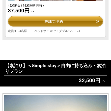
1名様料金
( 2名様1棟利用時 )
37,500円
～
詳細/ご予約
定員:1～4名様
ベッドサイズ:セミダブルベッド×4
【素泊り】＜Simple stay＞自由に持ち込み・素泊
りプラン
32,500円
～