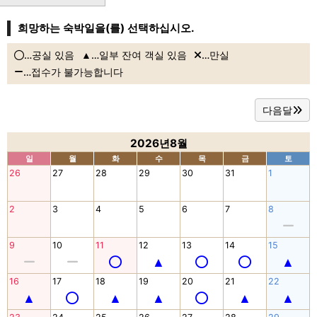
희망하는 숙박일을(를) 선택하십시오.
…공실 있음
…일부 잔여 객실 있음
…만실
…접수가 불가능합니다
다음달
2026년8월
일
월
화
수
목
금
토
26
27
28
29
30
31
1
2
3
4
5
6
7
8
9
10
11
12
13
14
15
16
17
18
19
20
21
22