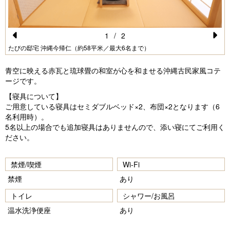
1
/
2
Pr
N
たびの邸宅 沖縄今帰仁（約58平米／最大6名まで）
e
e
青空に映える赤瓦と琉球畳の和室が心を和ませる沖縄古民家風コテ
vi
xt
ージです。
o
【寝具について】
ご用意している寝具はセミダブルベッド×2、布団×2となります（6
u
名利用時）。
s
5名以上の場合でも追加寝具はありませんので、添い寝にてご利用く
ださい。
禁煙/喫煙
Wi-Fi
禁煙
あり
トイレ
シャワー/お風呂
温水洗浄便座
あり