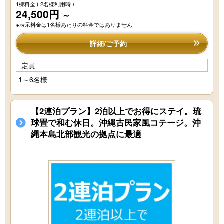
1棟料金
( 2名様利用時 )
24,500円
～
※表示料金は1名様あたりの料金ではありません
詳細/ご予約
定員
1～6名様
【2連泊プラン】2泊以上でお得にステイ。琉
球畳で和む休日。沖縄古民家風コテージ。沖
縄本島北部観光の拠点に最適