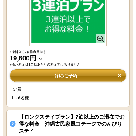
1棟料金
( 2名様利用時 )
19,600円
～
※表示料金は1名様あたりの料金ではありません
詳細/ご予約
定員
1～6名様
【ロングステイプラン】7泊以上のご滞在でお
得な料金！沖縄古民家風コテージでのんびり
ステイ