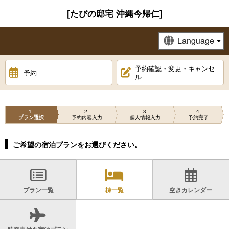
[たびの邸宅 沖縄今帰仁]
予約確認・変更・キャンセ
予約
ル
1
2
3
4
プラン選択
予約内容入力
個人情報入力
予約完了
ご希望の宿泊プランをお選びください。
プラン一覧
棟一覧
空きカレンダー