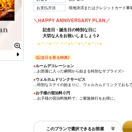
お支払方法
現地決済またはクレジットカード事
＼HAPPY ANNIVERSARY PLAN／
記念日・誕生日の特別な日に
大切な人をお祝いしましょう♪
✧･ﾟ: *✧･ﾟ:* *:･ﾟ✧*:･ﾟ✧*:･ﾟ✧･ﾟ: *✧
《記念日を彩る特典》
N
●
ルームデコレーション
e
…お部屋に入った瞬間から始まる特別なサプライズ✨
xt
●
ウェルカムドリンクサービス
…特別なステイの始まりに、ウェルカムドリンクでおも
●
お子様の宿泊料０円
…お子様の宿泊料無料で、ご家族旅行をお得に。
このプランで選択できるお部屋