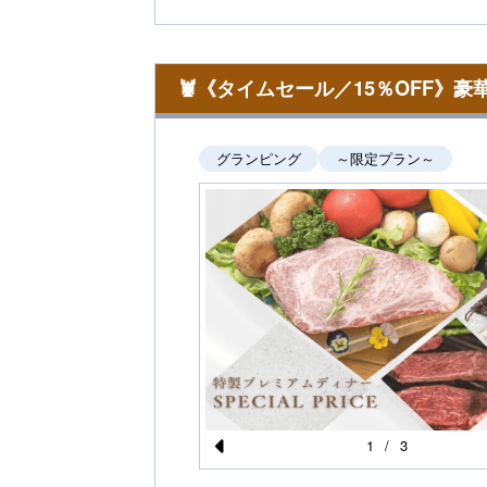
🦞《タイムセール／15％OFF》豪
グランピング
～限定プラン～
1
/
3
Pr