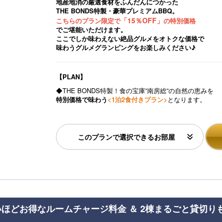
地産地消の厳選食材をふんだんにつかった
e
THE BONDS特製・豪華プレミアムBBQ。
「15％OFF」
こちらのプラン限定で
の特別価格
xt
でご堪能いただけます。
ここでしか味わえない絶品グルメをオトクな価格で
味わうグルメグランピングをお楽しみください♪
【PLAN】
◆THE BONDS特製！食の宝庫”南房総”の自然の恵みを
特別価格で味わう
<1泊2食付きプラン>
となります。
このプランで選択できるお部屋
ほどお得なルームチャージ料金 ＆ 2棟まるごと貸切り