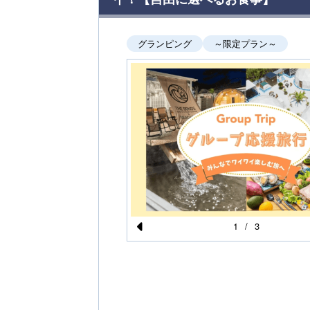
グランピング
～限定プラン～
1
/
3
Pr
e
vi
o