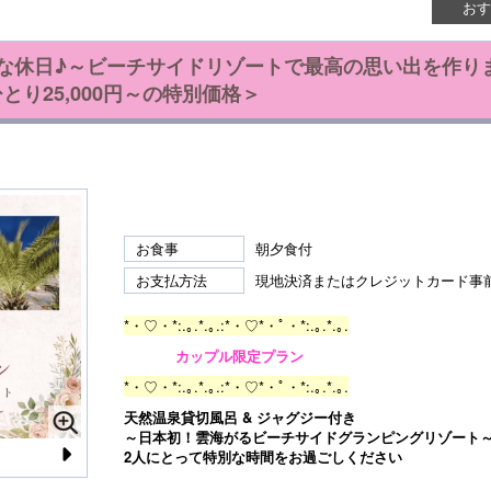
おす
な休日♪～ビーチサイドリゾートで最高の思い出を作りませ
り25,000円～の特別価格＞
お食事
朝夕食付
お支払方法
現地決済またはクレジットカード事
*・♡・*:.｡.*.｡.:*・♡*・ﾟ・*:.｡.*.｡.
カップル限定プラン
*・♡・*:.｡.*.｡.:*・♡*・ﾟ・*:.｡.*.｡.
天然温泉貸切風呂 & ジャグジー付き
～日本初！雲海がるビーチサイドグランピングリゾート
2人にとって特別な時間をお過ごしください
N