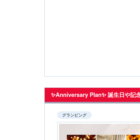
u
s
✨Anniversary Plan✨
グランピング