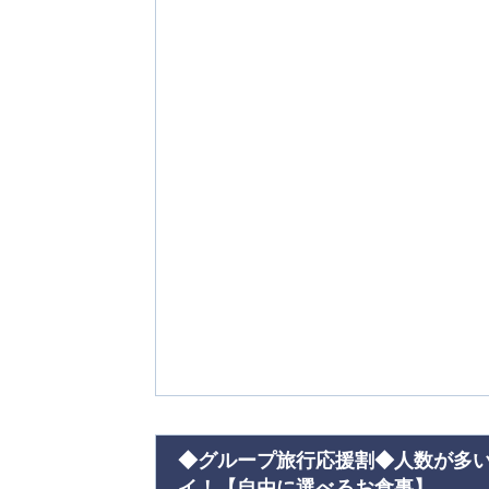
e
vi
o
u
s
◆グループ旅行応援割◆人数が多い
イ！【自由に選べるお食事】