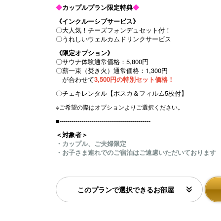
◆
カップルプラン限定特典
◆
e
《インクルーシブサービス》
xt
〇大人気！チーズフォンデュセット付！
〇うれしいウェルカムドリンクサービス
《限定オプション》
〇サウナ体験通常価格：5,800円
〇薪一束（焚き火）通常価格：1,300円
が合わせて
3,500円の特別セット価格！
〇チェキレンタル【ポスカ＆フィルム5枚付】
※ご希望の際はオプションよりご選択ください。
■----------------------------------------------
＜対象者＞
・カップル、ご夫婦限定
・お子さま連れでのご宿泊はご遠慮いただいております
このプランで選択できるお部屋