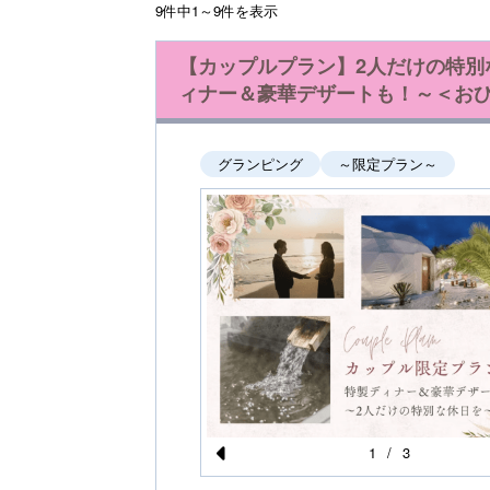
9件中1～9件を表示
【カップルプラン】2人だけの特別
ィナー＆豪華デザートも！～＜おひと
グランピング
～限定プラン～
1
/
3
Pr