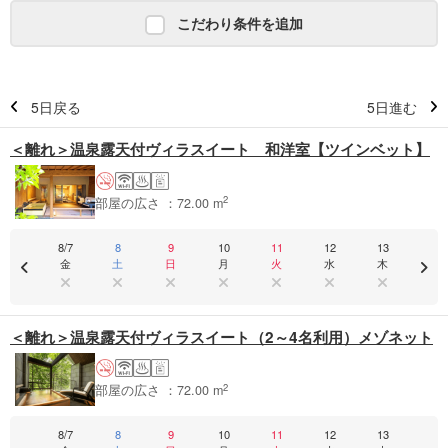
こだわり条件を追加
5日戻る
5日進む
＜離れ＞温泉露天付ヴィラスイート 和洋室【ツインベット】
2
部屋の広さ ：72.00 m
8/7
8
9
10
11
12
13
金
土
日
月
火
水
木
＜離れ＞温泉露天付ヴィラスイート（2～4名利用）メゾネット
2
部屋の広さ ：72.00 m
8/7
8
9
10
11
12
13