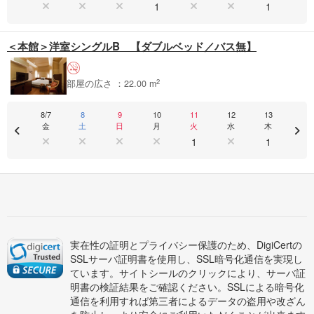
1
1
＜本館＞洋室シングルB 【ダブルベッド／バス無】
2
部屋の広さ ：22.00 m
8/7
8
9
10
11
12
13
金
土
日
月
火
水
木
1
1
実在性の証明とプライバシー保護のため、DigiCertの
SSLサーバ証明書を使用し、SSL暗号化通信を実現し
ています。サイトシールのクリックにより、サーバ証
明書の検証結果をご確認ください。SSLによる暗号化
通信を利用すれば第三者によるデータの盗用や改ざん