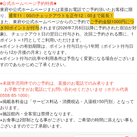
■公式ホームページ予約特典■
東府や公式ホームページまたは直接お電話でご予約頂いたお客様に限
り、
通常11：00のチェックアウトを正午12：00まで延長！
また、東府や公式ホームページからのご予約で
ご予約金額1000円につ
き50ポイントが付与
されます(2026年7月8日以降に予約された宿泊が対
象)。 チェックアウト日の翌日に付与され、次回ご予約される際に、1
ポイント＝1円としてご利用いただけます。
※ポイントの有効期限は、ポイント付与日から1年間（ポイント付与日
から12か月後の月末）となります。
※ポイント付与の比率や利用条件は予告なく変更になる場合がございま
すのであらかじめご了承ください。
※未就学児同伴でのご予約は、直接のお電話でのみ承ります
お手数ですがお電話にてお問い合わせくださいませ（ホテル代表
0558-85-1000）
※掲載各料金は「サービス料込・消費税込・入湯税150円別」となって
おります。
※施設館内・全客室は禁煙となります。
※お食事は2部制となる事がございます。ご希望の時間に添えない事も
ございますのでご了承願います。