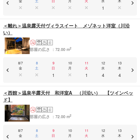
金
土
日
月
火
水
木
1
＜離れ＞温泉露天付ヴィラスイート メゾネット洋室（川沿
い）
2
部屋の広さ ：72.00 m
8/7
8
9
10
11
12
13
金
土
日
月
火
水
木
1
1
4
4
＜西館＞温泉半露天付 和洋室A （川沿い） 【ツインベッ
ド】
2
部屋の広さ ：72.00 m
8/7
8
9
10
11
12
13
金
土
日
月
火
水
木