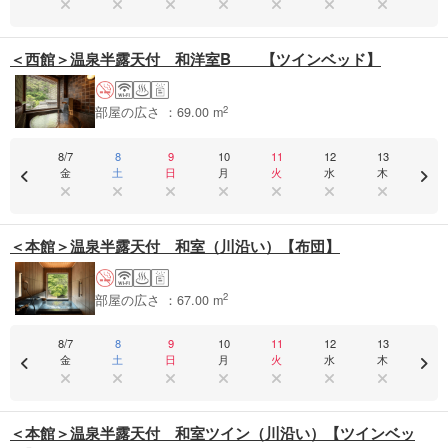
＜西館＞温泉半露天付 和洋室B 【ツインベッド】
2
部屋の広さ ：69.00 m
8/7
8
9
10
11
12
13
金
土
日
月
火
水
木
＜本館＞温泉半露天付 和室（川沿い）【布団】
2
部屋の広さ ：67.00 m
8/7
8
9
10
11
12
13
金
土
日
月
火
水
木
＜本館＞温泉半露天付 和室ツイン（川沿い）【ツインベッ