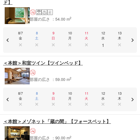
ド】
2
部屋の広さ ：54.00 m
8/7
8
9
10
11
12
13
金
土
日
月
火
水
木
1
＜本館＞和室ツイン【ツインベッド】
2
部屋の広さ ：59.00 m
8/7
8
9
10
11
12
13
金
土
日
月
火
水
木
＜本館＞メゾネット「蔵の間」【フォースベット】
2
部屋の広さ ：90.00 m