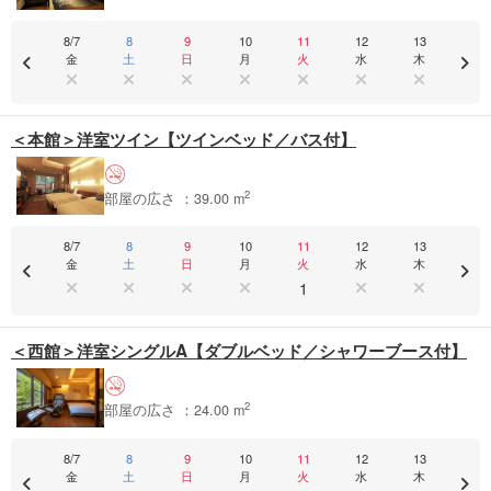
8/7
8
9
10
11
12
13
金
土
日
月
火
水
木
＜本館＞洋室ツイン【ツインベッド／バス付】
2
部屋の広さ ：39.00 m
8/7
8
9
10
11
12
13
金
土
日
月
火
水
木
1
＜西館＞洋室シングルA【ダブルベッド／シャワーブース付】
2
部屋の広さ ：24.00 m
8/7
8
9
10
11
12
13
金
土
日
月
火
水
木