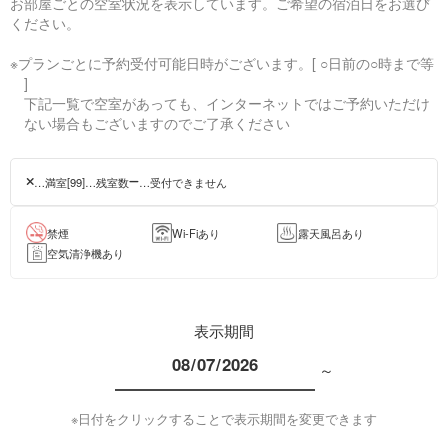
お部屋ごとの空室状況を表示しています。ご希望の宿泊日をお選び
ください。
※プランごとに予約受付可能日時がございます。[ ○日前の○時まで等
]
下記一覧で空室があっても、インターネットではご予約いただけ
ない場合もございますのでご了承ください
…満室
[99]…残室数
…受付できません
禁煙
Wi-Fiあり
露天風呂あり
空気清浄機あり
表示期間
～
※日付をクリックすることで表示期間を変更できます