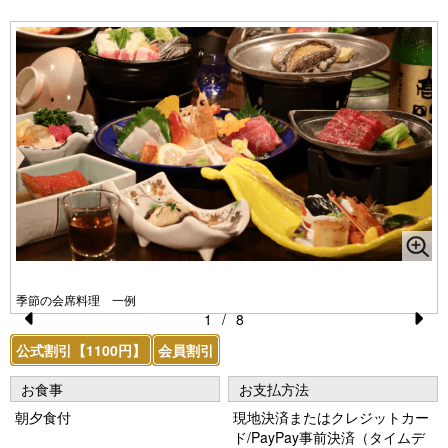
季節の会席料理 一例
1
/
8
Pr
N
公式割引【1100円】
会員割引
e
e
お食事
お支払方法
vi
xt
朝夕食付
現地決済またはクレジットカー
o
ド/PayPay事前決済（タイムデ