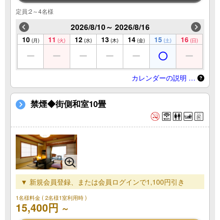
定員:2～4名様
2026/8/10～ 2026/8/16
10
11
12
13
14
15
16
(月)
(火)
(水)
(木)
(金)
(土)
(日)
カレンダーの説明 …
禁煙◆街側和室10畳
▼ 新規会員登録、または会員ログインで1,100円引き
1名様料金
( 2名様1室利用時 )
15,400円
～