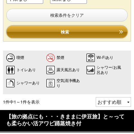
検索条件をクリア
検索
喫煙
禁煙
Wi-Fiあり
シャワー/お風
トイレあり
露天風呂あり
呂あり
空気清浄機あ
シャワーあり
り
1件中1～1件を表示
【旅の拠点にも・・・きままに伊豆旅】と～って
も柔らかい活アワビ踊蒸焼き付