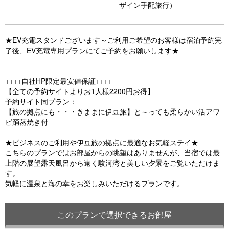
ザイン手配旅行）
u
s
★EV充電スタンドございます～ご利用ご希望のお客様は宿泊予約完
了後、EV充電専用プランにてご予約をお願いします★
++++自社HP限定最安値保証++++
【全ての予約サイトよりお1人様2200円お得】
予約サイト同プラン：
【旅の拠点にも・・・きままに伊豆旅】と～っても柔らかい活アワ
ビ踊蒸焼き付
★ビジネスのご利用や伊豆旅の拠点に最適なお気軽ステイ★
こちらのプランではお部屋からの眺望はありませんが、当宿では最
上階の展望露天風呂から遠く駿河湾と美しい夕景をご覧いただけま
す。
気軽に温泉と海の幸をお楽しみいただけるプランです。
このプランで選択できるお部屋