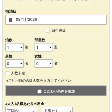
宿泊日
日付未定
泊数
部屋数
泊
室
男性
女性
名
名
人数未定
※ご利用時の合計人数を入力してください
こだわり条件を追加
※大人1名様あたりの料金
～