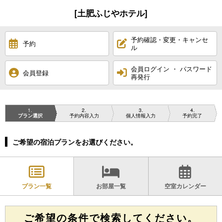
[土肥ふじやホテル]
予約確認・変更・キャンセ
予約
ル
会員ログイン ・ パスワード
会員登録
再発行
1
2
3
4
プラン選択
予約内容入力
個人情報入力
予約完了
ご希望の宿泊プランをお選びください。
プラン一覧
お部屋一覧
空室カレンダー
ご希望の条件で検索してください。