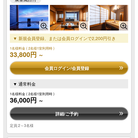
▼ 新規会員登録、または会員ログインで2,200円引き
1名様料金
( 2名様1室利用時 )
33,800円
～
会員ログイン/会員登録
▼ 通常料金
1名様料金
( 2名様1室利用時 )
36,000円
～
詳細/ご予約
定員:2～3名様