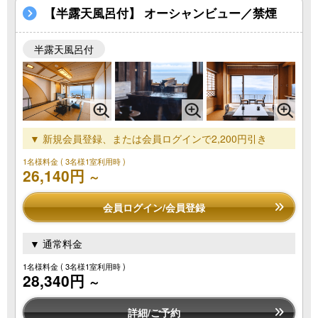
【半露天風呂付】 オーシャンビュー／禁煙
半露天風呂付
▼ 新規会員登録、または会員ログインで2,200円引き
1名様料金
( 3名様1室利用時 )
26,140円
～
会員ログイン/会員登録
▼ 通常料金
1名様料金
( 3名様1室利用時 )
28,340円
～
詳細/ご予約