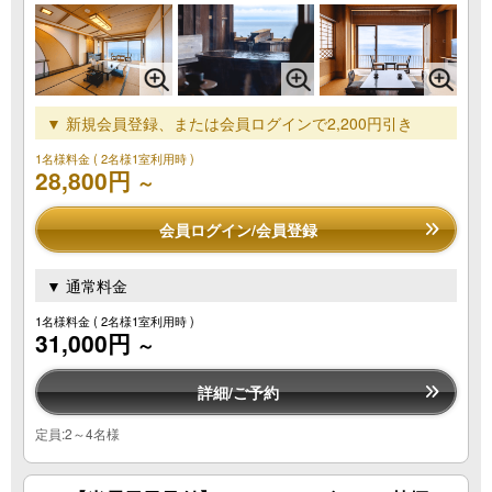
▼ 新規会員登録、または会員ログインで2,200円引き
1名様料金
( 2名様1室利用時 )
28,800円
～
会員ログイン/会員登録
▼ 通常料金
1名様料金
( 2名様1室利用時 )
31,000円
～
詳細/ご予約
定員:2～4名様