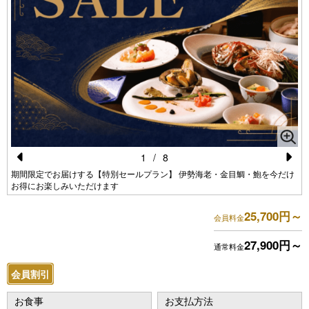
1
/
8
Pr
N
期間限定でお届けする【特別セールプラン】 伊勢海老・金目鯛・鮑を今だけ
お得にお楽しみいただけます
e
e
vi
xt
25,700円～
会員料金
o
27,900円～
通常料金
u
会員割引
s
お食事
お支払方法