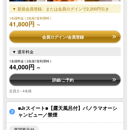
▼ 新規会員登録、または会員ログインで2,200円引き
1名様料金
( 2名様1室利用時 )
41,800円
～
会員ログイン/会員登録
▼ 通常料金
1名様料金
( 2名様1室利用時 )
44,000円
～
詳細/ご予約
定員:2～4名様
■Jrスイート■【露天風呂付】パノラマオーシ
ャンビュー／禁煙
展望風呂付