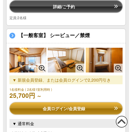
詳細/ご予約
定員:2名様
【一般客室】 シービュー／禁煙
▼ 新規会員登録、または会員ログインで2,200円引き
1名様料金
( 2名様1室利用時 )
25,700円
～
会員ログイン/会員登録
▼ 通常料金
この