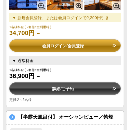
▼ 新規会員登録、または会員ログインで2,200円引き
1名様料金
( 2名様1室利用時 )
34,700円
～
会員ログイン/会員登録
▼ 通常料金
1名様料金
( 2名様1室利用時 )
36,900円
～
詳細/ご予約
定員:2～3名様
【半露天風呂付】 オーシャンビュー／禁煙