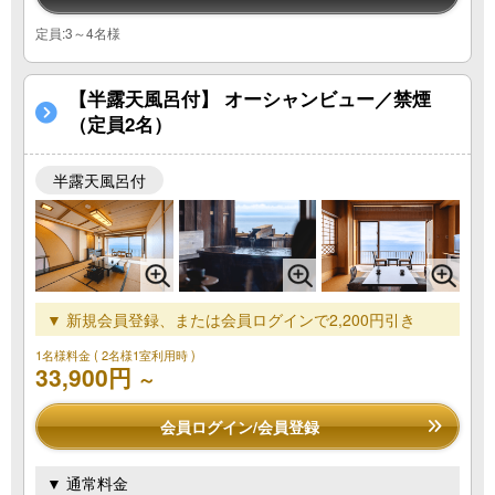
定員:3～4名様
【半露天風呂付】 オーシャンビュー／禁煙
（定員2名）
半露天風呂付
▼ 新規会員登録、または会員ログインで2,200円引き
1名様料金
( 2名様1室利用時 )
33,900円
～
会員ログイン/会員登録
▼ 通常料金