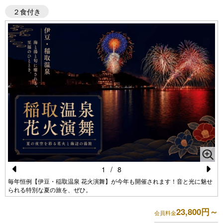
２食付き
1
/
8
Pr
N
毎年恒例【伊豆・稲取温泉 花火演舞】が今年も開催されます！音と光に魅せ
られる特別な夏の旅を、ぜひ。
e
e
vi
xt
23,800円～
会員料金