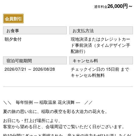
o
26,000円～
通常料金
u
会員割引
s
お食事
お支払方法
朝夕食付
現地決済またはクレジットカー
ド事前決済（タイムデザイン手
配旅行）
宿泊可能期間
キャンセル料
2026/07/21 ～ 2026/08/28
チェックイン日の 15日前 まで
キャンセル料無料
＼＼ 毎年恒例 ― 稲取温泉 花火演舞 ― ／／
夏の旅の思い出に、稲取の夜空を彩る大迫力の花火を。
お日にち・打上げ場所により、
客室から望める日と、会場周辺でご覧いただく日がございます。
約10分間にぎゅっと凝縮された、音と光の迫力をぜひお楽しみくだ