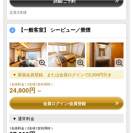
詳細/ご予約
定員:2名様
【一般客室】 シービュー／禁煙
▼ 新規会員登録、または会員ログインで2,200円引き
1名様料金
( 2名様1室利用時 )
24,800円
～
会員ログイン/会員登録
▼ 通常料金
1名様料金
( 2名様1室利用時 )