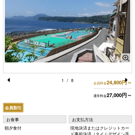
1
/
8
24,800円～
会員料金
Pr
N
27,000円～
e
e
通常料金
vi
xt
会員割引
o
お食事
お支払方法
u
朝夕食付
現地決済またはクレジットカー
s
ド事前決済（タイムデザイン手