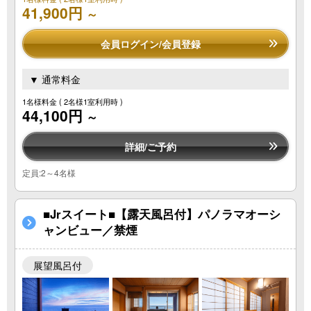
41,900円
～
会員ログイン/会員登録
▼ 通常料金
1名様料金
( 2名様1室利用時 )
44,100円
～
詳細/ご予約
定員:2～4名様
■Jrスイート■【露天風呂付】パノラマオーシ
ャンビュー／禁煙
展望風呂付