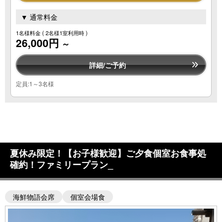
▼ 通常料金
1名様料金
( 2名様1室利用時 )
26,000円
～
詳細/ご予約
定員:1～3名様
夏休み限定！【お子様歓迎】ご夕食個室お食事処
確約！ファミリープラン_
海鮮物語会席
個室会場食