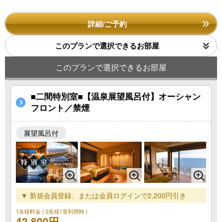
詳細/ご予約
このプランで選択できるお部屋
このプランで選択できるお部屋
■二間特別室■【温泉展望風呂付】オーシャン
フロント／禁煙
展望風呂付
▼ 新規会員登録、または会員ログインで2,200円引き
1名様料金
( 2名様1室利用時 )
42,800円