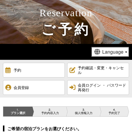
Reservation
ご予約
予約確認・変更・キャンセ
予約
ル
会員ログイン ・ パスワード
会員登録
再発行
1
2
3
4
プラン選択
予約内容入力
個人情報入力
予約完了
ご希望の宿泊プランをお選びください。