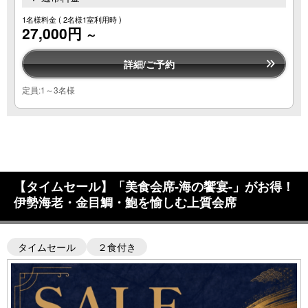
1名様料金
( 2名様1室利用時 )
27,000円
～
詳細/ご予約
定員:1～3名様
【タイムセール】「美食会席-海の饗宴-」がお得！
伊勢海老・金目鯛・鮑を愉しむ上質会席
タイムセール
２食付き