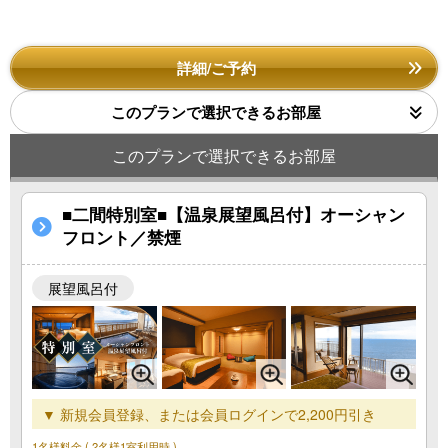
詳細/ご予約
このプランで選択できるお部屋
このプランで選択できるお部屋
■二間特別室■【温泉展望風呂付】オーシャン
フロント／禁煙
展望風呂付
▼ 新規会員登録、または会員ログインで2,200円引き
1名様料金
( 2名様1室利用時 )