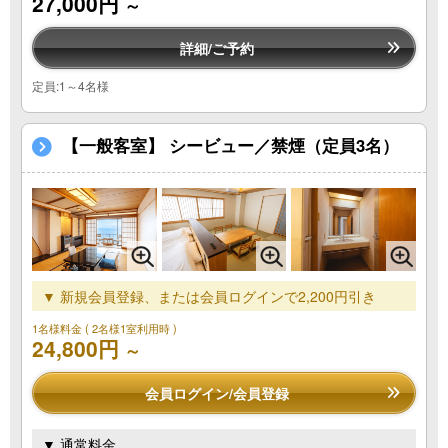
27,000円
～
詳細/ご予約
定員:1～4名様
【一般客室】 シービュー／禁煙（定員3名）
▼ 新規会員登録、または会員ログインで2,200円引き
1名様料金
( 2名様1室利用時 )
24,800円
～
会員ログイン/会員登録
▼ 通常料金