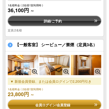
1名様料金
( 2名様1室利用時 )
36,100円
～
詳細/ご予約
定員:2名様
【一般客室】 シービュー／禁煙（定員3名）
▼ 新規会員登録、または会員ログインで2,200円引き
1名様料金
( 2名様1室利用時 )
23,800円
～
会員ログイン/会員登録