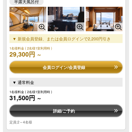
半露天風呂付
▼ 新規会員登録、または会員ログインで2,200円引き
1名様料金
( 2名様1室利用時 )
29,300円
～
会員ログイン/会員登録
▼ 通常料金
1名様料金
( 2名様1室利用時 )
31,500円
～
詳細/ご予約
定員:2～4名様