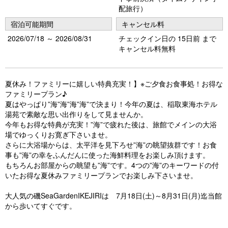
配旅行）
宿泊可能期間
キャンセル料
2026/07/18 ～ 2026/08/31
チェックイン日の 15日前 まで
キャンセル料無料
夏休み！ファミリーに嬉しい特典充実！】※ご夕食お食事処！お得な
ファミリープラン♪
夏はやっぱり”海”海”海”海”で決まり！今年の夏は、稲取東海ホテル
湯苑で素敵な思い出作りをして見ませんか。
今年もお得な特典が充実！”海”で疲れた後は、旅館でメインの大浴
場でゆっくりお寛ぎ下さいませ。
さらに大浴場からは、太平洋を見下ろせ”海”の眺望抜群です！お食
事も”海”の幸をふんだんに使った海鮮料理をお楽しみ頂けます。
もちろんお部屋からの眺望も”海”です。4つの”海”のキーワードの付
いたお得な夏休みファミリープランでお楽しみ下さいませ。
大人気の磯SeaGardenIKEJIRIは 7月18日(土)～8月31日(月)迄当館
から歩いてすぐです。