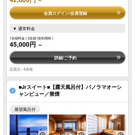
～
会員ログイン/会員登録
▼ 通常料金
1名様料金
( 2名様1室利用時 )
45,000円
～
詳細/ご予約
定員:2～4名様
■Jrスイート■【露天風呂付】パノラマオーシ
ャンビュー／禁煙
展望風呂付