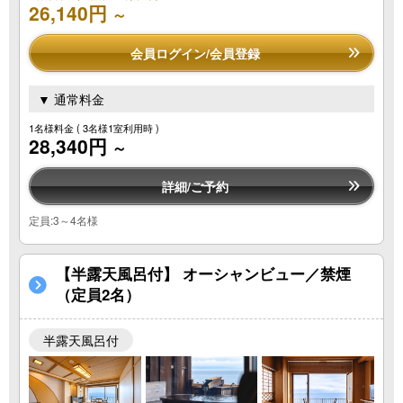
26,140円
～
会員ログイン/会員登録
▼ 通常料金
1名様料金
( 3名様1室利用時 )
28,340円
～
詳細/ご予約
定員:3～4名様
【半露天風呂付】 オーシャンビュー／禁煙
（定員2名）
半露天風呂付