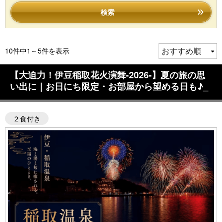
検索
10件中1～5件を表示
【大迫力！伊豆稲取花火演舞-2026-】夏の旅の思
い出に｜お日にち限定・お部屋から望める日も♪_
２食付き