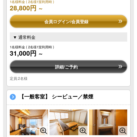
1名様料金
( 2名様1室利用時 )
28,800円
～
会員ログイン/会員登録
▼ 通常料金
1名様料金
( 2名様1室利用時 )
31,000円
～
詳細/ご予約
定員:2名様
【一般客室】 シービュー／禁煙