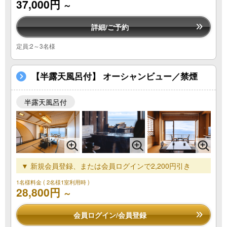
37,000円
～
詳細/ご予約
定員:2～3名様
【半露天風呂付】 オーシャンビュー／禁煙
半露天風呂付
▼ 新規会員登録、または会員ログインで2,200円引き
1名様料金
( 2名様1室利用時 )
28,800円
～
会員ログイン/会員登録