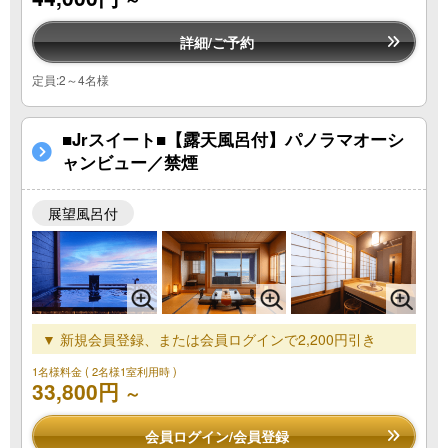
詳細/ご予約
定員:2～4名様
■Jrスイート■【露天風呂付】パノラマオーシ
ャンビュー／禁煙
展望風呂付
▼ 新規会員登録、または会員ログインで2,200円引き
1名様料金
( 2名様1室利用時 )
33,800円
～
会員ログイン/会員登録