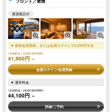
フロント／禁煙
展望風呂付
▼ 新規会員登録、または会員ログインで2,200円引き
1名様料金
( 2名様1室利用時 )
41,900円
～
会員ログイン/会員登録
▼ 通常料金
1名様料金
( 2名様1室利用時 )
44,100円
～
詳細/ご予約