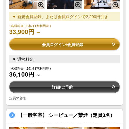
▼ 新規会員登録、または会員ログインで2,200円引き
1名様料金
( 2名様1室利用時 )
33,900円
～
会員ログイン/会員登録
▼ 通常料金
1名様料金
( 2名様1室利用時 )
36,100円
～
詳細/ご予約
定員:2名様
【一般客室】 シービュー／禁煙（定員3名）