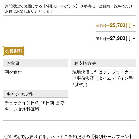
Pr
N
期間限定でお届けする【特別セールプラン】 伊勢海老・金目鯛・鮑を今だけ
お得にお楽しみいただけます
e
e
vi
xt
25,700円～
会員料金
o
27,900円～
通常料金
u
会員割引
s
お食事
お支払方法
朝夕食付
現地決済またはクレジットカー
ド事前決済（タイムデザイン手
配旅行）
キャンセル料
チェックイン日の 15日前 まで
キャンセル料無料
期間限定でお届けする、ネットご予約だけの【特別セールプラン】