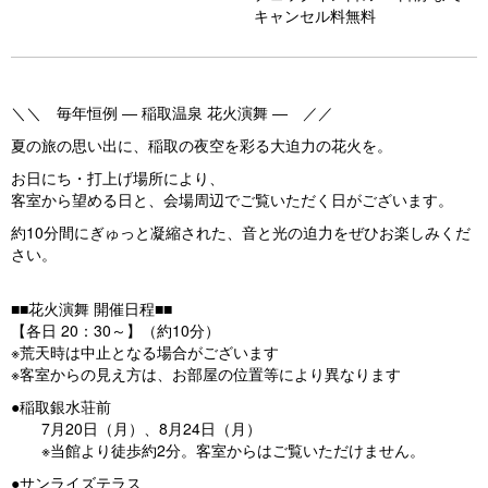
キャンセル料無料
＼＼ 毎年恒例 ― 稲取温泉 花火演舞 ― ／／
夏の旅の思い出に、稲取の夜空を彩る大迫力の花火を。
お日にち・打上げ場所により、
客室から望める日と、会場周辺でご覧いただく日がございます。
約10分間にぎゅっと凝縮された、音と光の迫力をぜひお楽しみくだ
さい。
■■花火演舞 開催日程■■
【各日 20：30～】（約10分）
※荒天時は中止となる場合がございます
※客室からの見え方は、お部屋の位置等により異なります
●稲取銀水荘前
7月20日（月）、8月24日（月）
※当館より徒歩約2分。客室からはご覧いただけません。
●サンライズテラス