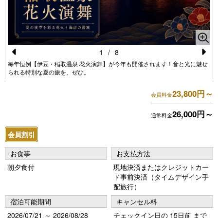
1
/
8
Pr
N
毎年恒例【伊豆・稲取温泉 花火演舞】が今年も開催されます！音と光に魅せ
られる特別な夏の旅を、ぜひ。
e
e
vi
xt
23,800円～
会員料金
o
26,000円～
通常料金
u
会員割引
s
お食事
お支払方法
朝夕食付
現地決済またはクレジットカー
ド事前決済（タイムデザイン手
配旅行）
宿泊可能期間
キャンセル料
2026/07/21 ～ 2026/08/28
チェックイン日の 15日前 まで