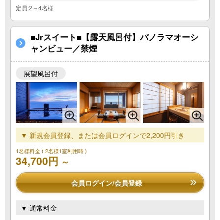
定員:2～4名様
■Jrスイート■【露天風呂付】パノラマオーシ
ャンビュー／禁煙
展望風呂付
▼ 新規会員登録、または会員ログインで2,200円引き
1名様料金
( 2名様1室利用時 )
34,700円
～
会員ログイン/会員登録
▼ 通常料金