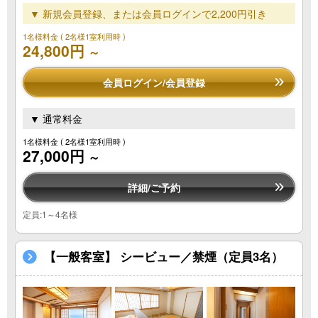
▼ 新規会員登録、または会員ログインで2,200円引き
1名様料金
( 2名様1室利用時 )
24,800円
～
会員ログイン/会員登録
▼ 通常料金
1名様料金
( 2名様1室利用時 )
27,000円
～
詳細/ご予約
定員:1～4名様
【一般客室】 シービュー／禁煙（定員3名）