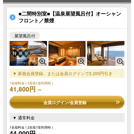
■二間特別室■【温泉展望風呂付】オーシャン
フロント／禁煙
展望風呂付
▼ 新規会員登録、または会員ログインで2,200円引き
1名様料金
( 2名様1室利用時 )
41,800円
～
会員ログイン/会員登録
▼ 通常料金
1名様料金
( 2名様1室利用時 )
44,000円
～