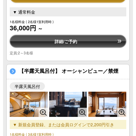
▼ 通常料金
1名様料金
( 2名様1室利用時 )
36,000円
～
詳細/ご予約
定員:2～3名様
【半露天風呂付】 オーシャンビュー／禁煙
半露天風呂付
▼ 新規会員登録、または会員ログインで2,200円引き
1名様料金
( 3名様1室利用時 )