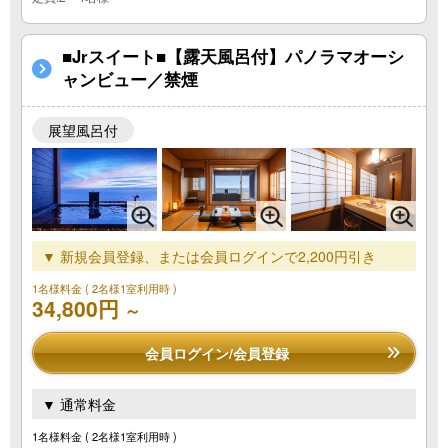
■Jrスイート■【露天風呂付】パノラマオーシ
ャンビュー／禁煙
展望風呂付
▼ 新規会員登録、または会員ログインで2,200円引き
1名様料金
( 2名様1室利用時 )
34,800円
～
会員ログイン/会員登録
▼ 通常料金
1名様料金
( 2名様1室利用時 )