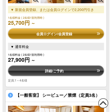
▼ 新規会員登録、または会員ログインで2,200円引き
1名様料金
( 2名様1室利用時 )
25,700円
～
会員ログイン/会員登録
▼ 通常料金
1名様料金
( 2名様1室利用時 )
27,900円
～
詳細/ご予約
定員:1～4名様
【一般客室】 シービュー／禁煙（定員3名）
この