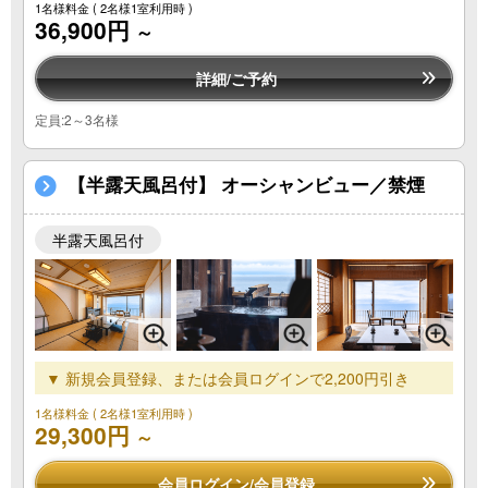
1名様料金
( 2名様1室利用時 )
36,900円
～
詳細/ご予約
定員:2～3名様
【半露天風呂付】 オーシャンビュー／禁煙
半露天風呂付
▼ 新規会員登録、または会員ログインで2,200円引き
1名様料金
( 2名様1室利用時 )
29,300円
～
会員ログイン/会員登録