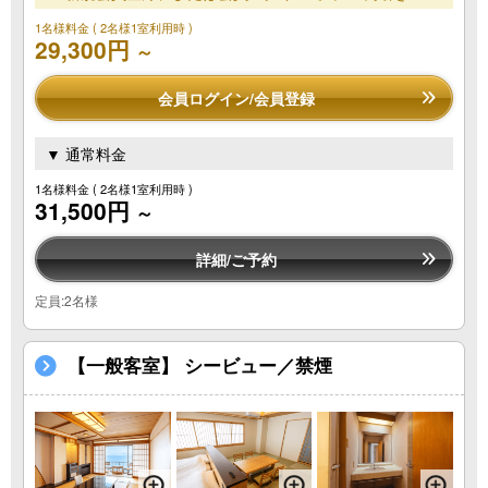
1名様料金
( 2名様1室利用時 )
29,300円
～
会員ログイン/会員登録
▼ 通常料金
1名様料金
( 2名様1室利用時 )
31,500円
～
詳細/ご予約
定員:2名様
【一般客室】 シービュー／禁煙