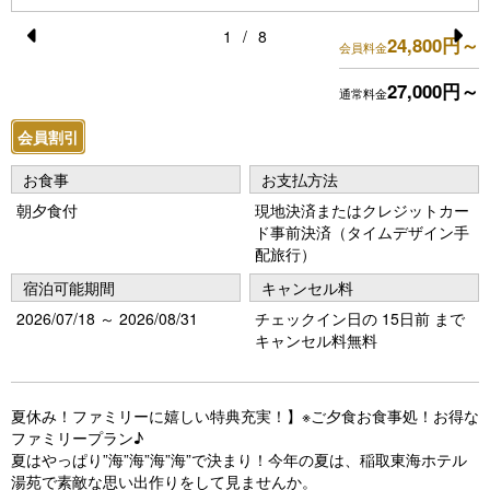
1
/
8
24,800円～
会員料金
Pr
N
27,000円～
e
e
通常料金
vi
xt
会員割引
o
お食事
お支払方法
u
朝夕食付
現地決済またはクレジットカー
s
ド事前決済（タイムデザイン手
配旅行）
宿泊可能期間
キャンセル料
2026/07/18 ～ 2026/08/31
チェックイン日の 15日前 まで
キャンセル料無料
夏休み！ファミリーに嬉しい特典充実！】※ご夕食お食事処！お得な
ファミリープラン♪
夏はやっぱり”海”海”海”海”で決まり！今年の夏は、稲取東海ホテル
湯苑で素敵な思い出作りをして見ませんか。