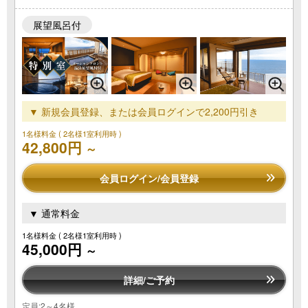
展望風呂付
▼ 新規会員登録、または会員ログインで2,200円引き
1名様料金
( 2名様1室利用時 )
42,800円
～
会員ログイン/会員登録
▼ 通常料金
1名様料金
( 2名様1室利用時 )
45,000円
～
詳細/ご予約
定員:2～4名様