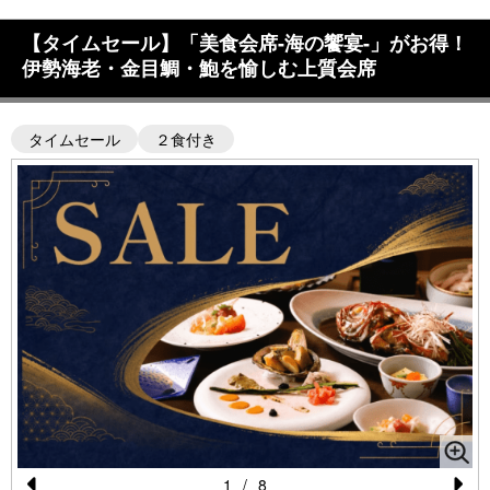
【タイムセール】「美食会席-海の饗宴-」がお得！
伊勢海老・金目鯛・鮑を愉しむ上質会席
タイムセール
２食付き
1
/
8